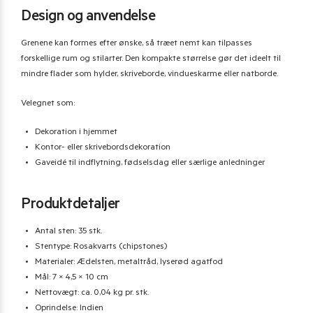
Design og anvendelse
Grenene kan formes efter ønske, så træet nemt kan tilpasses
forskellige rum og stilarter. Den kompakte størrelse gør det ideelt til
mindre flader som hylder, skriveborde, vindueskarme eller natborde.
Velegnet som:
Dekoration i hjemmet
Kontor- eller skrivebordsdekoration
Gaveidé til indflytning, fødselsdag eller særlige anledninger
Produktdetaljer
Antal sten: 35 stk.
Stentype: Rosakvarts (chipstones)
Materialer: Ædelsten, metaltråd, lyserød agatfod
Mål: 7 × 4,5 × 10 cm
Nettovægt: ca. 0,04 kg pr. stk.
Oprindelse: Indien