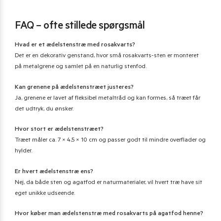
FAQ – ofte stillede spørgsmål
Hvad er et ædelstenstræ med rosakvarts?
Det er en dekorativ genstand, hvor små rosakvarts-sten er monteret
på metalgrene og samlet på en naturlig stenfod.
Kan grenene på ædelstenstræet justeres?
Ja, grenene er lavet af fleksibel metaltråd og kan formes, så træet får
det udtryk, du ønsker.
Hvor stort er ædelstenstræet?
Træet måler ca. 7 × 4,5 × 10 cm og passer godt til mindre overflader og
hylder.
Er hvert ædelstenstræ ens?
Nej, da både sten og agatfod er naturmaterialer, vil hvert træ have sit
eget unikke udseende.
Hvor køber man ædelstenstræ med rosakvarts på agatfod henne?