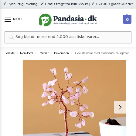
✔ Lynhurtig levering | ✔ Gratis fragt fra kun 399 kr. | ✔ +50.000 glade kunder
0
MENU
Søg
Forside
Non-food
Interiør
Dekoration
Ædelstenstræ med rosakvarts på agatfod | Dekorativt træ 10 cm
/
/
/
/