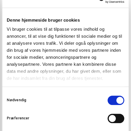
Denne hjemmeside bruger cookies
Vi bruger cookies til at tilpasse vores indhold og
annoncer, til at vise dig funktioner til sociale medier og til
at analysere vores trafik. Vi deler også oplysninger om
din brug af vores hjemmeside med vores partnere inden
for sociale medier, annonceringspartnere og
DEKORATION
,
WELLNESS/MEDITATION
DEKORATION
,
analysepartnere. Vores partnere kan kombinere disse
Incense Feng Shui 5 in 1 Røgelsespinde Hem
White & Gold T
data med andre oplysninger, du har givet dem, eller som
opbevaringskru
de har indsamlet fra din brug af deres tjenester.
14,00
kr.
229,00
k
Tilføj til kurv
S
Nødvendig
a
m
t
Præferencer
y
k