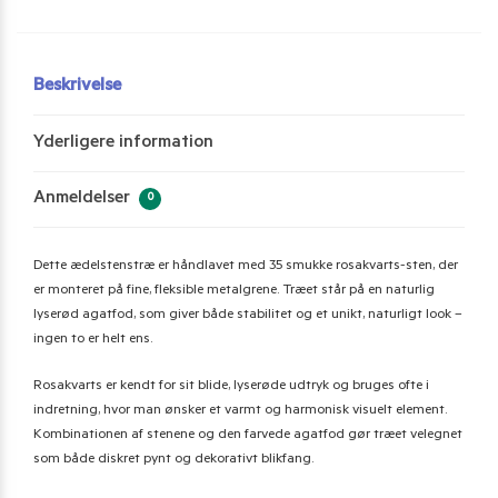
Beskrivelse
Yderligere information
Anmeldelser
0
Dette ædelstenstræ er håndlavet med 35 smukke rosakvarts-sten, der
er monteret på fine, fleksible metalgrene. Træet står på en naturlig
lyserød agatfod, som giver både stabilitet og et unikt, naturligt look –
ingen to er helt ens.
Rosakvarts er kendt for sit blide, lyserøde udtryk og bruges ofte i
indretning, hvor man ønsker et varmt og harmonisk visuelt element.
Kombinationen af stenene og den farvede agatfod gør træet velegnet
som både diskret pynt og dekorativt blikfang.