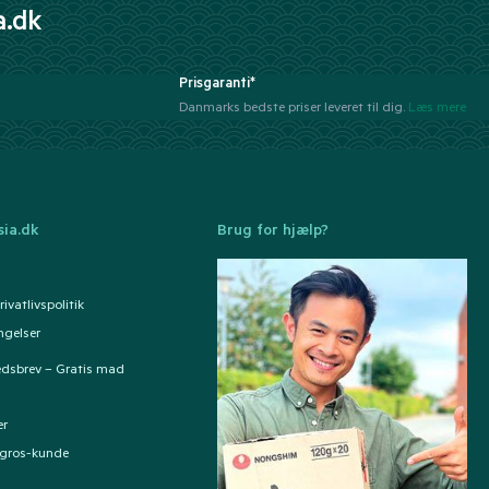
a.dk
Prisgaranti*
Danmarks bedste priser leveret til dig.
Læs mere
ia.dk
Brug for hjælp?
ivatlivspolitik
ngelser
edsbrev – Gratis mad
er
ngros-kunde