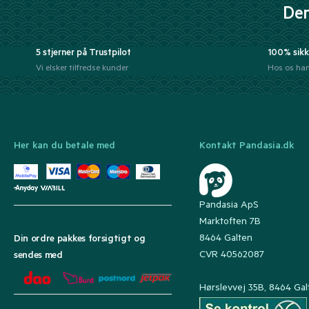
Der
5 stjerner på Trustpilot
100% sikk
Vi elsker tilfredse kunder
Hos os han
Her kan du betale med
Kontakt Pandasia.dk
Pandasia ApS
Marktoften 7B
8464 Galten
Din ordre pakkes forsigtigt og
CVR 40562087
sendes med
Hørslevvej 35B, 8464 Gal