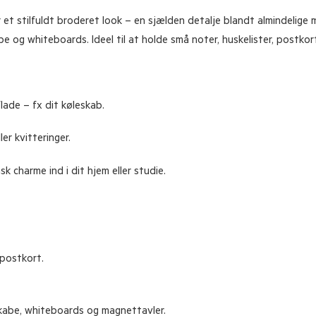
r et stilfuldt broderet look – en sjælden detalje blandt almindelig
be og whiteboards. Ideel til at holde små noter, huskelister, postkort
ade – fx dit køleskab.
ler kvitteringer.
sk charme ind i dit hjem eller studie.
postkort.
skabe, whiteboards og magnettavler.