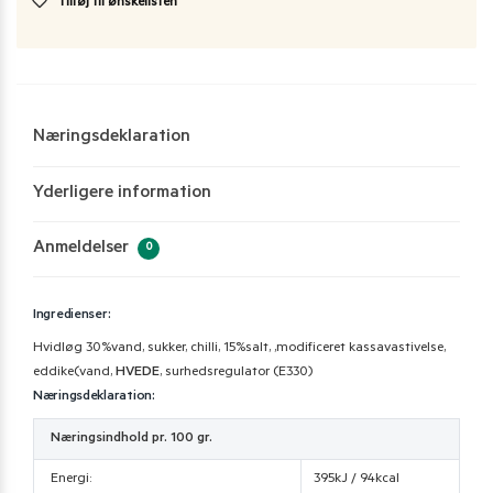
Tilføj til ønskelisten
Næringsdeklaration
Yderligere information
Anmeldelser
0
Ingredienser:
Hvidløg 30%vand, sukker, chilli, 15%salt, ,modificeret kassavastivelse,
eddike(vand,
HVEDE
, surhedsregulator (E330)
Næringsdeklaration:
Næringsindhold pr. 100 gr.
Energi:
395kJ / 94kcal