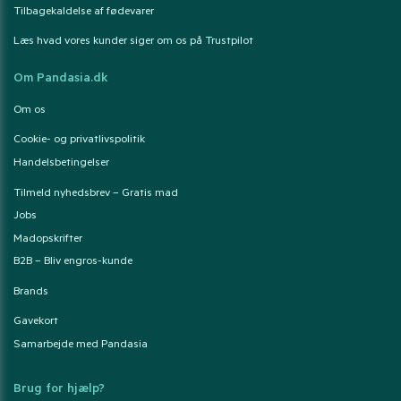
Tilbagekaldelse af fødevarer
Læs hvad vores kunder siger om os på Trustpilot
Om Pandasia.dk
Om os
Cookie- og privatlivspolitik
Handelsbetingelser
Tilmeld nyhedsbrev – Gratis mad
Jobs
Madopskrifter
B2B – Bliv engros-kunde
Brands
Gavekort
Samarbejde med Pandasia
Brug for hjælp?