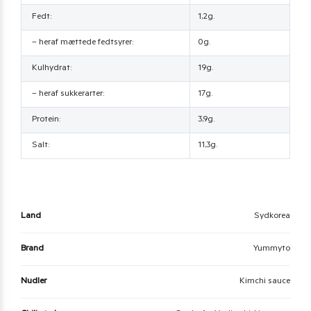
Fedt:
1,2g.
– heraf mættede fedtsyrer:
0g.
Kulhydrat:
19g.
– heraf sukkerarter:
17g.
Protein:
3,9g.
Salt:
11,3g.
Land
Sydkorea
Brand
Yummyto
Nudler
Kimchi sauce