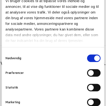
Vi bruger cookies til at tilpasse vores indhold og
69,00
kr.
38,00
kr
annoncer, til at vise dig funktioner til sociale medier og til
Tilføj til kurv
at analysere vores trafik. Vi deler også oplysninger om
din brug af vores hjemmeside med vores partnere inden
for sociale medier, annonceringspartnere og
analysepartnere. Vores partnere kan kombinere disse
data med andre oplysninger, du har givet dem, eller som
de har indsamlet fra din brug af deres tjenester.
S
Har du spørgsmål eller brug for hjælp?
Nødvendig
a
Vi er lige her. Kundeservice sidder klar til at hjælpe dig.
m
t
Præferencer
Personlig rådgivning med et smil
y
k
Vi guider dig igennem asiatisk mad
k
Statistik
Telefon support
e
Ring 30 27 78 78
v
Marketing
a
E-mail support