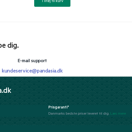
Tilføj til kurv
pe dig.
E-mail support
kundeservice@pandasia.dk
a.dk
Prisgaranti*
Danmarks bedste priser leveret til dig.
Læs mere