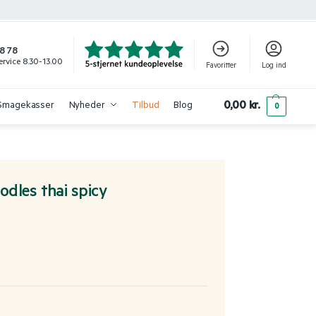
8 78
rvice 8.30-13.00
Favoritter
Log ind
0,00
kr.
Smagekasser
Nyheder
Tilbud
Blog
0
dles thai spicy