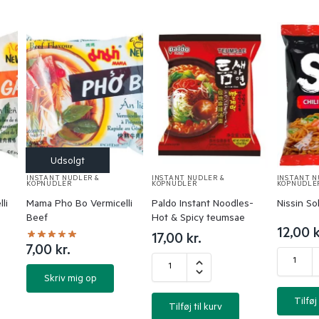
INSTANT NUDLER &
INSTANT NUDLER &
INSTANT N
KOPNUDLER
KOPNUDLER
KOPNUDLE
li
Mama Pho Bo Vermicelli
Paldo Instant Noodles-
Nissin So
Beef
Hot & Spicy teumsae
12,00
k
17,00
kr.
7,00
kr.
Skriv mig op
Tilføj 
Tilføj til kurv