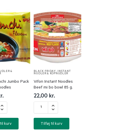
UDLER &
BLACK FRIDAY
,
INSTANT
R
NUDLER & KOPNUDLER
chi Jumbo Pack
Vifon Instant Noodles
oodles
Beef mi bo bowl 85 g.
r.
22,00
kr.
til kurv
Tilføj til kurv