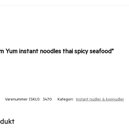
um Yum instant noodles thai spicy seafood”
Varenummer (SKU):
3470
Kategori:
Instant nudler & kopnudler
odukt