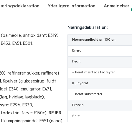
æringsdeklaration
Yderligere information
Anmeldelser
Næringsdeklaration:
 (palmeolie, antioxidant: E319),
Næringsindhold pr. 100 gr.
 E452, E451, E501,
Energi:
Fedt:
– heraf mættede fedtsyrer:
), raffineret sukker, raffineret
LK
pulver (glukosesirup, fuldt
Kulhydrat:
del: E340, emulgator: E471,
– heraf sukkerarter:
løg, hvidløg, løgblade),
 syre: E296, E330,
Protein:
ltodextrin, farve: E150c),
REJER
Salt:
ntiklumpningsmiddel: E551 (nano),