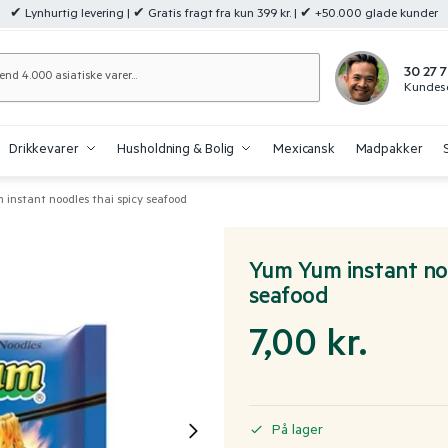
✔ Lynhurtig levering | ✔ Gratis fragt fra kun 399 kr. | ✔ +50.000 glade kunder
Søg
30 27 7
Kundese
Drikkevarer
Husholdning & Bolig
Mexicansk
Madpakker
 instant noodles thai spicy seafood
Yum Yum instant noo
seafood
7,00
kr.
På lager