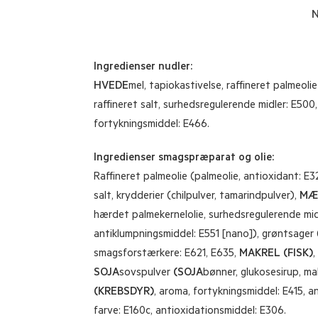
N
Ingredienser nudler:
HVEDE
mel, tapiokastivelse, raffineret palmeolie
raffineret salt, surhedsregulerende midler: E500,
fortykningsmiddel: E466.
Ingredienser smagspræparat og olie:
Raffineret palmeolie (palmeolie, antioxidant: E320
salt, krydderier (chilpulver, tamarindpulver),
MÆ
hærdet palmekernelolie, surhedsregulerende mid
antiklumpningsmiddel: E551 [nano]), grøntsager (
smagsforstærkere: E621, E635,
MAKREL (FISK)
,
SOJA
sovspulver
(SOJA
bønner, glukosesirup, ma
(KREBSDYR)
, aroma, fortykningsmiddel: E415, a
farve: E160c, antioxidationsmiddel: E306.