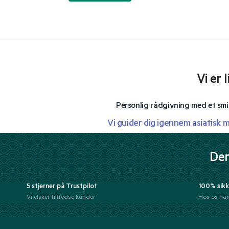
Vi er 
Personlig rådgivning med et smi
Vi guider dig igennem asiatisk 
Der
5 stjerner på Trustpilot
100% sikk
Vi elsker tilfredse kunder
Hos os han