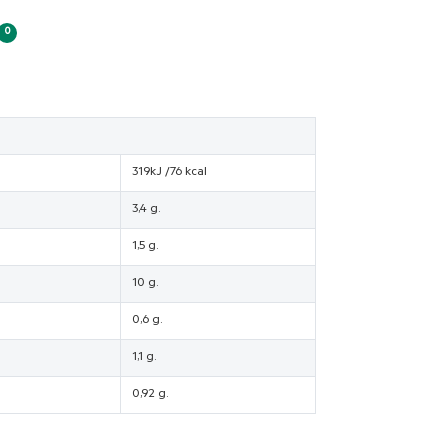
0
319kJ /76 kcal
3,4 g.
1,5 g.
10 g.
0,6 g.
1,1 g.
0,92 g.