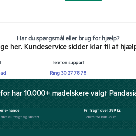
Har du spørgsmål eller brug for hjælp?
lige her. Kundeservice sidder klar til at hjæl
l
Telefon support
mad
Ring 30 27 78 78
for har 10.000+ madelskere valgt Pandasi
er e-handel
Fri fragt over 399 kr.
dler du trygt og sikkert
- ellers fra kun 39 kr.