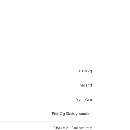
0,08 kg
Thailand
Yum Yum
Fisk Og Skaldyrsnudler
Styrke 2 – Sød smerte