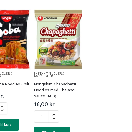
UDLER &
INSTANT NUDLER &
R
KOPNUDLER
ba Noodles Chili
Nongshim Chapaghetti
Noodles med Chajang
r.
sauce 140 g.
16,00
kr.
til kurv