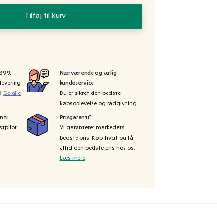
Tilføj til kurv
 399,-
Nærværende og ærlig
levering
kundeservice
00
Se alle
Du er sikret den bedste
købsoplevelse og rådgivning
nti
Prisgaranti*
stpilot
Vi garanterer markedets
bedste pris. Køb trygt og få
altid den bedste pris hos os.
Læs mere