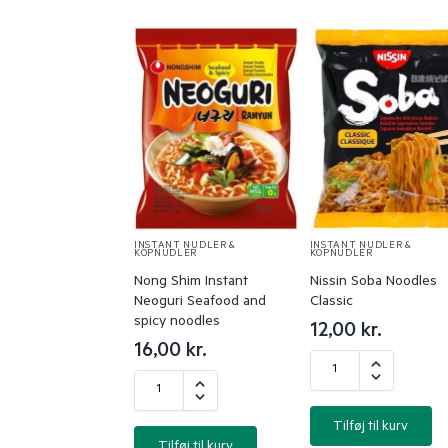
INSTANT NUDLER &
INSTANT NUDLER &
KOPNUDLER
KOPNUDLER
Nong Shim Instant
Nissin Soba Noodles
Neoguri Seafood and
Classic
spicy noodles
12,00
kr.
16,00
kr.
Tilføj til kurv
Tilføj til kurv