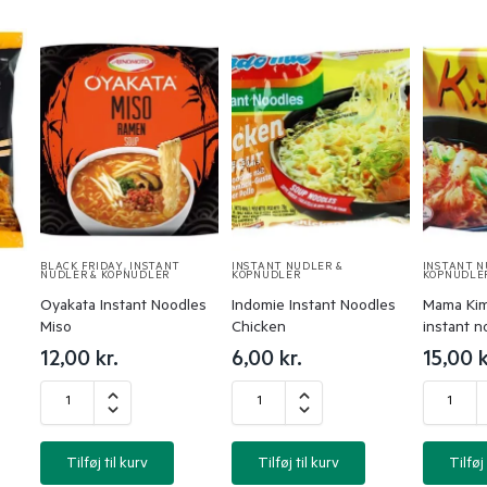
BLACK FRIDAY
,
INSTANT
INSTANT NUDLER &
INSTANT N
NUDLER & KOPNUDLER
KOPNUDLER
KOPNUDLE
Oyakata Instant Noodles
Indomie Instant Noodles
Mama Kim
Miso
Chicken
instant n
12,00
kr.
6,00
kr.
15,00
k
Tilføj til kurv
Tilføj til kurv
Tilføj 