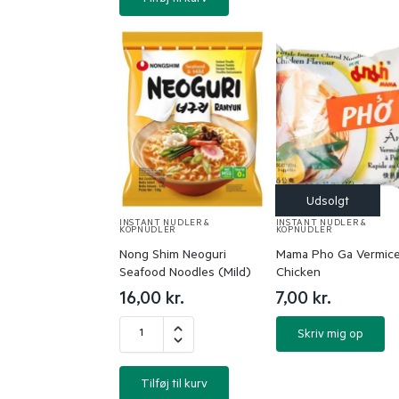
INSTANT NUDLER &
INSTANT NUDLER &
KOPNUDLER
KOPNUDLER
Nong Shim Neoguri
Mama Pho Ga Vermicel
Seafood Noodles (Mild)
Chicken
16,00
kr.
7,00
kr.
Skriv mig op
Tilføj til kurv