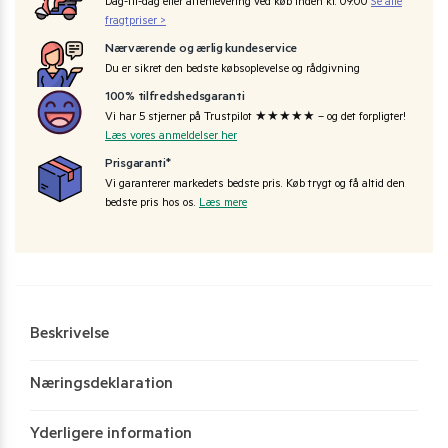
Dag-til-dag eller aftenlevering ved køb inden kl. 09:00
Se alle
fragtpriser >
Nærværende og ærlig kundeservice
Du er sikret den bedste købsoplevelse og rådgivning
100% tilfredshedsgaranti
Vi har 5 stjerner på Trustpilot ★★★★★ – og det forpligter!
Læs vores anmeldelser her
Prisgaranti*
Vi garanterer markedets bedste pris. Køb trygt og få altid den
bedste pris hos os.
Læs mere
Beskrivelse
Næringsdeklaration
Yderligere information