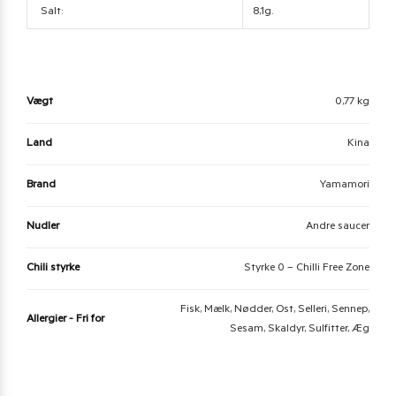
Salt:
8,1g.
Vægt
0,77 kg
Land
Kina
Brand
Yamamori
Nudler
Andre saucer
Chili styrke
Styrke 0 – Chilli Free Zone
Fisk, Mælk, Nødder, Ost, Selleri, Sennep,
Allergier - Fri for
Sesam, Skaldyr, Sulfitter, Æg