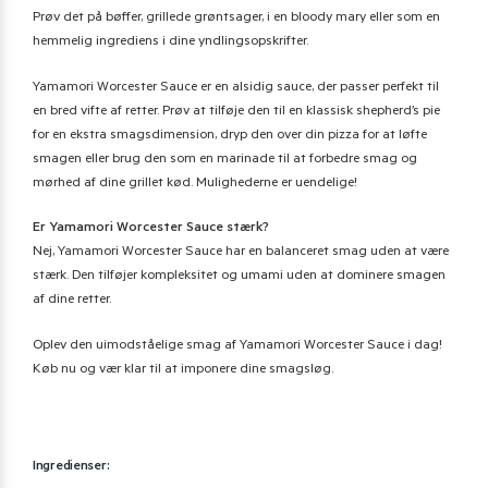
Prøv det på bøffer, grillede grøntsager, i en bloody mary eller som en
hemmelig ingrediens i dine yndlingsopskrifter.
Yamamori Worcester Sauce er en alsidig sauce, der passer perfekt til
en bred vifte af retter. Prøv at tilføje den til en klassisk shepherd’s pie
for en ekstra smagsdimension, dryp den over din pizza for at løfte
smagen eller brug den som en marinade til at forbedre smag og
mørhed af dine grillet kød. Mulighederne er uendelige!
Er Yamamori Worcester Sauce stærk?
Nej, Yamamori Worcester Sauce har en balanceret smag uden at være
stærk. Den tilføjer kompleksitet og umami uden at dominere smagen
af dine retter.
Oplev den uimodståelige smag af Yamamori Worcester Sauce i dag!
Køb nu og vær klar til at imponere dine smagsløg.
Ingredienser: