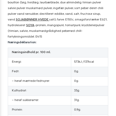
bouillon (løg, hvidløg, laurbærblade, due almindelig timian pulver
salvie pulver muskatnød pulver, ingefær pulver, sort peber deret chili
pulver vand rørsukker, destilleret eddike, vand, salt, fructose sirup,
vand
SOJABØNNER
HVEDE
salt), farve: E150c, smagsforstærker E621,
hydroleseret
SOYA
-protein, mangopuré, tomatpuré, krydderierpulver
(timian, salvie, muskatnødgrådighed peberrød chill-
fortykningsmiddel. E415
Næringsdeklaration:
Næringsindhold pr. 100 ml.
Energi:
573kJ /137kcal
Fedt:
0g.
– heraf mættede fedtsyrer:
0g.
Kulhydrat:
33g.
– heraf sukkerarter:
31g.
Protein:
0,9g.