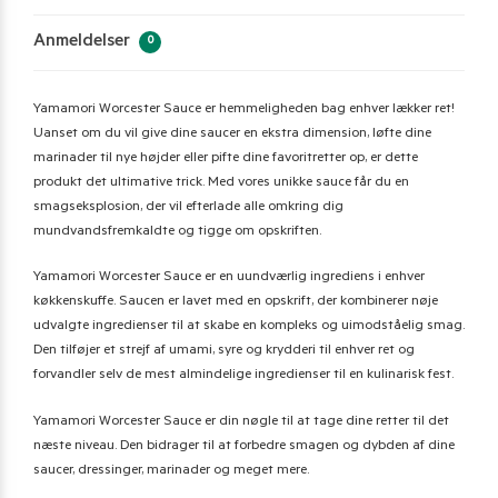
Anmeldelser
0
Yamamori Worcester Sauce er hemmeligheden bag enhver lækker ret!
Uanset om du vil give dine saucer en ekstra dimension, løfte dine
marinader til nye højder eller pifte dine favoritretter op, er dette
produkt det ultimative trick. Med vores unikke sauce får du en
smagseksplosion, der vil efterlade alle omkring dig
mundvandsfremkaldte og tigge om opskriften.
Yamamori Worcester Sauce er en uundværlig ingrediens i enhver
køkkenskuffe. Saucen er lavet med en opskrift, der kombinerer nøje
udvalgte ingredienser til at skabe en kompleks og uimodståelig smag.
Den tilføjer et strejf af umami, syre og krydderi til enhver ret og
forvandler selv de mest almindelige ingredienser til en kulinarisk fest.
Yamamori Worcester Sauce er din nøgle til at tage dine retter til det
næste niveau. Den bidrager til at forbedre smagen og dybden af dine
saucer, dressinger, marinader og meget mere.