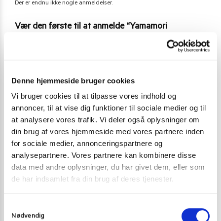
Der er endnu ikke nogle anmeldelser.
Vær den første til at anmelde “Yamamori
Worcester Sauce 220 ml.”
Du skal være
logged in
for at afgive en anmeldelse.
Denne hjemmeside bruger cookies
Vi bruger cookies til at tilpasse vores indhold og
Varenummer (SKU):
50402
annoncer, til at vise dig funktioner til sociale medier og til
Kategori:
Andre saucer
at analysere vores trafik. Vi deler også oplysninger om
din brug af vores hjemmeside med vores partnere inden
for sociale medier, annonceringspartnere og
Gode alternativer til dette produkt
analysepartnere. Vores partnere kan kombinere disse
data med andre oplysninger, du har givet dem, eller som
de har indsamlet fra din brug af deres tjenester.
S
Nødvendig
a