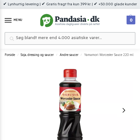
✔ Lynhurtig levering | ✔ Gratis fragt fra kun 399 kr. | ✔ +50.000 glade kunder
0
MENU
Søg
Forside
Soja, dressing og saucer
Andre saucer
Yamamori Worcester Sauce 220 ml.
/
/
/