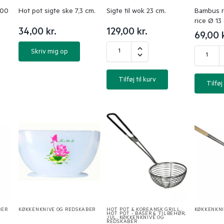
100
Hot pot sigte ske 7,3 cm.
Sigte til wok 23 cm.
Bambus ri
rice Ø 13
34,00
kr.
129,00
kr.
69,00
Skriv mig op
Tilføj til kurv
Tilføj 
BER
KØKKENKNIVE OG REDSKABER
HOT POT & KOREANSK GRILL
,
KØKKENKNI
HOT POT - BASER & TILBEHØR
,
JUL
,
KØKKENKNIVE OG
REDSKABER