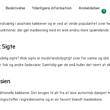
Beskrivelse
Yderligere information
Anmeldelser
0
ndværlig i asiatiske køkkener og er ved at vinde popularitet over he
e funktioner, der gør madlavning med en wok endnu mere spændende.
 Sigte
indelig sigte? Wok sigte er modstandsdygtigt over for varme og slid. 
r, fisk og andre fødevarer. Samtidig gør de små huller det nemt at sk
sien
ditionelle køkkener. Det bruges til alt fra at lave autentisk dampet 
ngsstoffer i ingredienserne og er en favorit blandt madelskere.