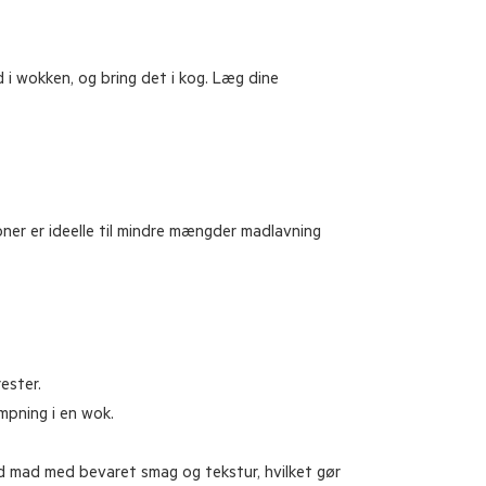
d i wokken, og bring det i kog. Læg dine
oner er ideelle til mindre mængder madlavning
ester.
mpning i en wok.
d mad med bevaret smag og tekstur, hvilket gør