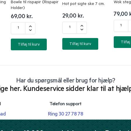
ning
Bowle til rispapir (Rispapir
Wok steg
Hot pot sigte ske 7 cm.
Holder)
79,00
29,00
kr.
69,00
kr.
Tilføj 
Tilføj til kurv
Tilføj til kurv
Har du spørgsmål eller brug for hjælp?
lige her. Kundeservice sidder klar til at hjæl
l
Telefon support
mad
Ring 30 27 78 78