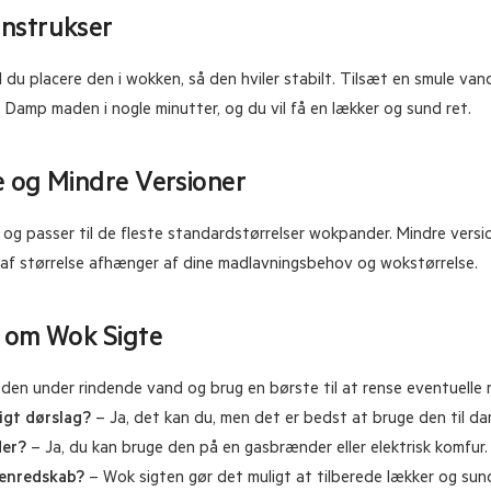
Instrukser
l du placere den i wokken, så den hviler stabilt. Tilsæt en smule van
 Damp maden i nogle minutter, og du vil få en lækker og sund ret.
e og Mindre Versioner
r og passer til de fleste standardstørrelser wokpander. Mindre versi
t af størrelse afhænger af dine madlavningsbehov og wokstørrelse.
) om Wok Sigte
den under rindende vand og brug en børste til at rense eventuelle r
igt dørslag?
– Ja, det kan du, men det er bedst at bruge den til da
der?
– Ja, du kan bruge den på en gasbrænder eller elektrisk komfur.
kenredskab?
– Wok sigten gør det muligt at tilberede lækker og sun