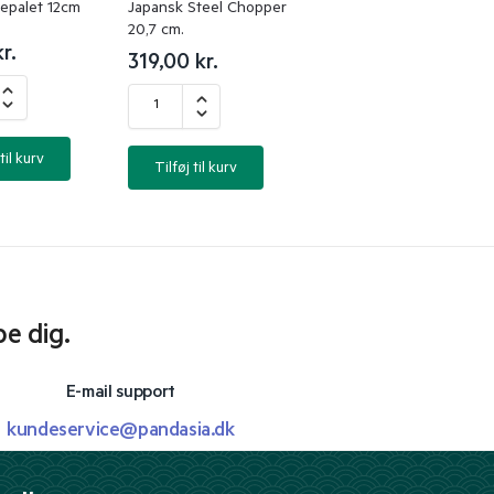
epalet 12cm
Japansk Steel Chopper
20,7 cm.
kr.
319,00
kr.
til kurv
Tilføj til kurv
pe dig.
E-mail support
kundeservice@pandasia.dk