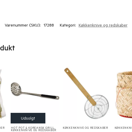
Varenummer (SKU):
17288
Kategori:
Køkkenknive og redskaber
odukt
BER
HOT POT & KOREANSK GRILL
,
KØKKENKNIVE OG REDSKABER
KØKKENKNI
KØKKENKNIVE OG REDSKABER