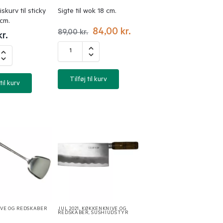
skurv til sticky
Sigte til wok 18 cm.
 cm.
84,00
kr.
89,00
kr.
kr.
Tilføj til kurv
til kurv
VE OG REDSKABER
JUL 2021
,
KØKKENKNIVE OG
REDSKABER
,
SUSHIUDSTYR