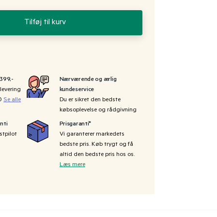
Tilføj til kurv
 399,-
Nærværende og ærlig
levering
kundeservice
00
Se alle
Du er sikret den bedste
købsoplevelse og rådgivning
nti
Prisgaranti*
stpilot
Vi garanterer markedets
bedste pris. Køb trygt og få
altid den bedste pris hos os.
Læs mere