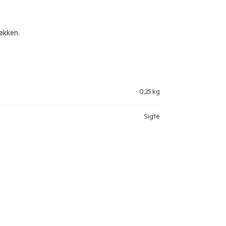
økken.
0,25 kg
Sigte