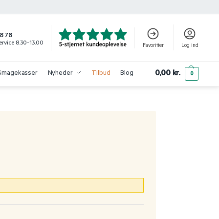
8 78
rvice 8.30-13.00
Favoritter
Log ind
0,00
kr.
Smagekasser
Nyheder
Tilbud
Blog
0