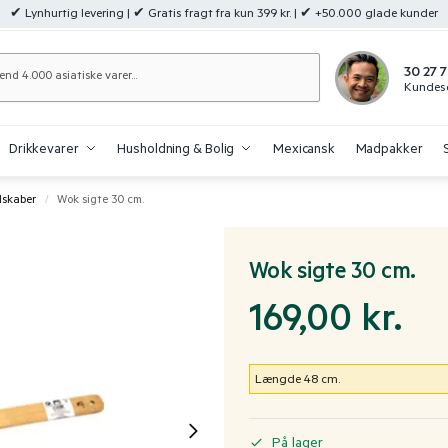
✔ Lynhurtig levering | ✔ Gratis fragt fra kun 399 kr. | ✔ +50.000 glade kunder
Søg
30 27 7
Kundese
Drikkevarer
Husholdning & Bolig
Mexicansk
Madpakker
dskaber
Wok sigte 30 cm.
/
Wok sigte 30 cm.
169,00
kr.
Længde 48 cm.
På lager