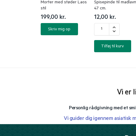
Morter med støder Laos
Spisepinde til madlav
stil
47 cm.
199,00
kr.
12,00
kr.
Skriv mig op
Tilføj til kurv
Vi er 
Personlig rådgivning med et smi
Vi guider dig igennem asiatisk 