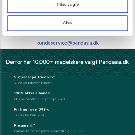
Vi guider dig igennem asiatisk mad
Tillad valgte
Telefon support
Afvis
Ring 30 27 78 78
E-mail support
kundeservice@pandasia.dk
Derfor har 10.000+ madelskere valgt Pandasia.dk
5 stjerner på Trustpilot
Vi elsker tilfredse kunder
100% sikker e-handel
Hos os handler du trygt og sikkert
Fri fragt over 399 kr.
- ellers fra kun 39 kr.
Prisgaranti*
Danmarks bedste priser leveret til dig.
Læs mere