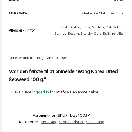
Brand
Wang
Chili styrke
Styrke 0 – Chilli Free Zone
Fisk, Gluten, Mælk, Nødder, Ost, Selleri,
Allergier - Fri for
Sennep, Sesam, Skaldyr, Soja, Sulfitter, Æg
Der er endnu ikke nogle anmeldelser.
Vær den første til at anmelde “Wang Korea Dried
Seaweed 100 g.”
Du skal være
logged in
for at afgive en anmeldelse.
Varenummer (SKU):
13.331.003-1
Kategorier:
Nori tang
,
Stop madspild
,
Sushi tang