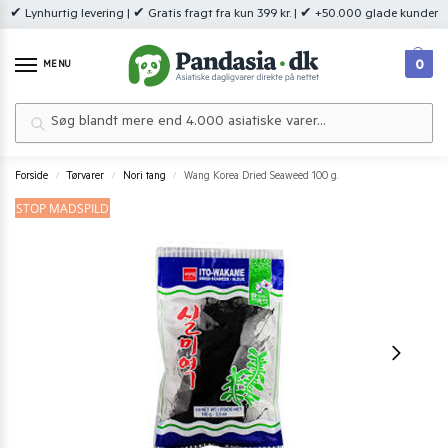
✔ Lynhurtig levering | ✔ Gratis fragt fra kun 399 kr. | ✔ +50.000 glade kunder
0
MENU
Søg
Forside
Tørvarer
Nori tang
Wang Korea Dried Seaweed 100 g.
/
/
/
STOP MADSPILD