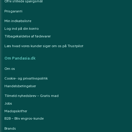
Ofte stillede spørgsmål
Prisgaranti
Min indkøbsliste
Log ind på din konto
Tilbagekaldelse af fødevarer
Læs hvad vores kunder siger om os på Trustpilot
Om Pandasia.dk
Om os
Cookie- og privatlivspolitik
Handelsbetingelser
Tilmeld nyhedsbrev – Gratis mad
Jobs
Madopskrifter
B2B – Bliv engros-kunde
Brands