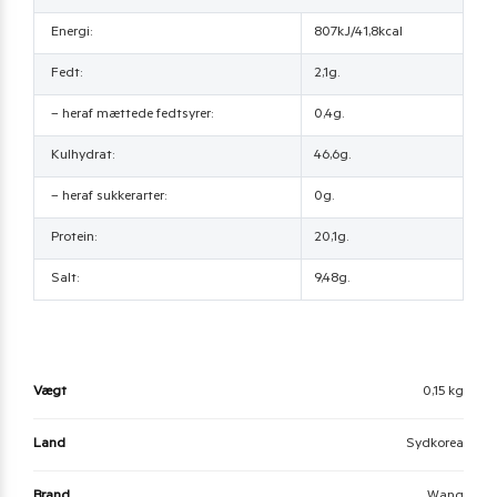
Energi:
807kJ/41,8kcal
Fedt:
2,1g.
– heraf mættede fedtsyrer:
0,4g.
Kulhydrat:
46,6g.
– heraf sukkerarter:
0g.
Protein:
20,1g.
Salt:
9,48g.
Vægt
0,15 kg
Land
Sydkorea