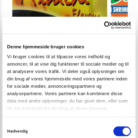
Denne hjemmeside bruger cookies
Vi bruger cookies til at tilpasse vores indhold og
annoncer, til at vise dig funktioner til sociale medier og til
at analysere vores trafik. Vi deler også oplysninger om
din brug af vores hjemmeside med vores partnere inden
for sociale medier, annonceringspartnere og
INSTANT NUDLER & KOPNUDLER
INSTANT NUDL
analysepartnere. Vores partnere kan kombinere disse
Mama Kimchi Jumbo Pack instant noodles
Yum Yum inst
data med andre oplysninger, du har givet dem, eller som
de har indsamlet fra din brug af deres tjenester.
15,00
kr.
7,00
kr.
Tilføj til kurv
S
Nødvendig
a