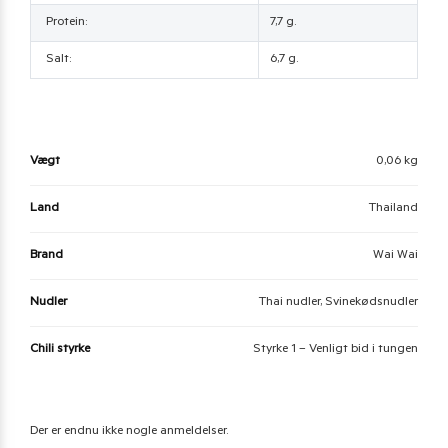
Protein:
7,7 g.
Salt:
6,7 g.
Vægt
0,06 kg
Land
Thailand
Brand
Wai Wai
Nudler
Thai nudler, Svinekødsnudler
Chili styrke
Styrke 1 – Venligt bid i tungen
Der er endnu ikke nogle anmeldelser.