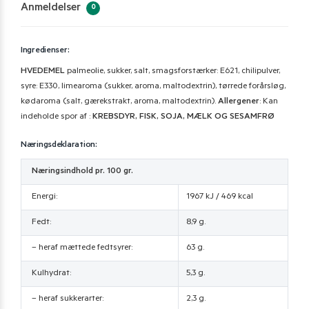
Anmeldelser
0
Ingredienser:
HVEDEMEL
palmeolie, sukker, salt, smagsforstærker: E621, chilipulver,
syre: E330, limearoma (sukker, aroma, maltodextrin), tørrede forårsløg,
kødaroma (salt, gærekstrakt, aroma, maltodextrin).
Allergener
: Kan
indeholde spor af :
KREBSDYR, FISK, SOJA, MÆLK OG
SESAMFRØ
Næringsdeklaration:
Næringsindhold pr. 100 gr.
Energi:
1967 kJ / 469 kcal
Fedt:
8,9 g.
– heraf mættede fedtsyrer:
63 g.
Kulhydrat:
5,3 g.
– heraf sukkerarter:
2,3 g.