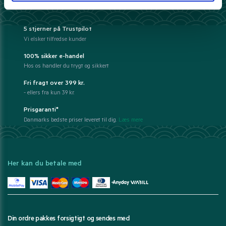
Derfor har 10.000+ madelskere valgt Pandasia.dk
5 stjerner på Trustpilot
Vi elsker tilfredse kunder
100% sikker e-handel
Hos os handler du trygt og sikkert
Fri fragt over 399 kr.
- ellers fra kun 39 kr.
Prisgaranti*
Danmarks bedste priser leveret til dig.
Læs mere
Her kan du betale med
Din ordre pakkes forsigtigt og sendes med