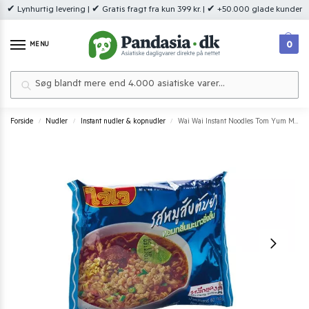
✔ Lynhurtig levering | ✔ Gratis fragt fra kun 399 kr. | ✔ +50.000 glade kunder
0
MENU
Søg
Forside
Nudler
Instant nudler & kopnudler
Wai Wai Instant Noodles Tom Yum Minced Pork 60 g.
/
/
/