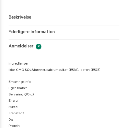
Beskrivelse
Yderligere information
Anmeldelser
0
ingredienser
Ikke-GMO
SOJA
bønner, calciumsulfat (E516), lacton (E575)
Ernæringsinfo
Egenskaber
Servering (95 g)
Energi
55kcal
Transfedt
0g
Protein