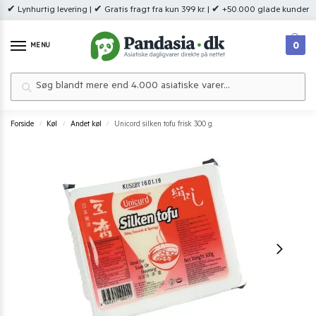
✔ Lynhurtig levering | ✔ Gratis fragt fra kun 399 kr. | ✔ +50.000 glade kunder
0
MENU
Søg
Forside
Køl
Andet køl
Unicord silken tofu frisk 300 g.
/
/
/