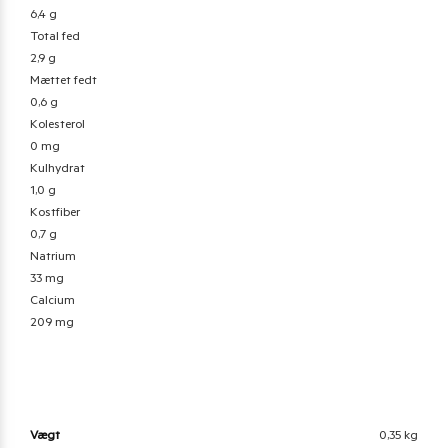
6,4 g
Total fed
2,9 g
Mættet fedt
0,6 g
Kolesterol
0 mg
Kulhydrat
1,0 g
Kostfiber
0,7 g
Natrium
33 mg
Calcium
209 mg
Vægt
0,35 kg