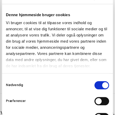
Denne hjemmeside bruger cookies
Vi bruger cookies til at tilpasse vores indhold og
annoncer, til at vise dig funktioner til sociale medier og til
ANDET KØL
GRØNT OG FRUG
TOFU
at analysere vores trafik. Vi deler også oplysninger om
Tørrede Saltede Ansjoser (Dried Anchovy) KP 100 g.
Tofu Silken Mo
din brug af vores hjemmeside med vores partnere inden
for sociale medier, annonceringspartnere og
54,00
kr.
34,00
kr
analysepartnere. Vores partnere kan kombinere disse
Skriv mig op
data med andre oplysninger, du har givet dem, eller som
de har indsamlet fra din brug af deres tjenester.
S
Nødvendig
a
m
t
Præferencer
y
Har du spørgsmål eller brug for hjælp?
k
Vi er lige her. Kundeservice sidder klar til at hjælpe dig.