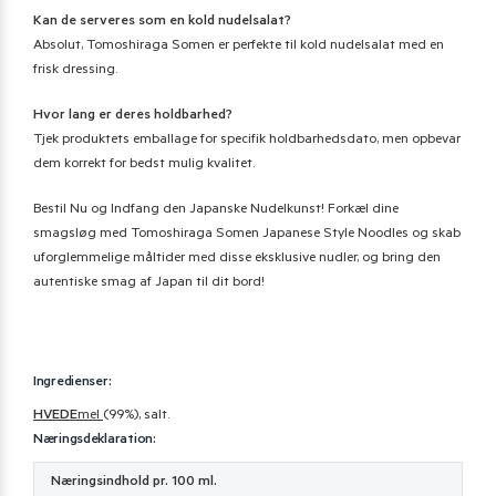
Kan de serveres som en kold nudelsalat?
Absolut, Tomoshiraga Somen er perfekte til kold nudelsalat med en
frisk dressing.
Hvor lang er deres holdbarhed?
Tjek produktets emballage for specifik holdbarhedsdato, men opbevar
dem korrekt for bedst mulig kvalitet.
Bestil Nu og Indfang den Japanske Nudelkunst! Forkæl dine
smagsløg med Tomoshiraga Somen Japanese Style Noodles og skab
uforglemmelige måltider med disse eksklusive nudler, og bring den
autentiske smag af Japan til dit bord!
Ingredienser:
HVEDE
mel
(99%), salt.
Næringsdeklaration:
Næringsindhold pr. 100 ml.