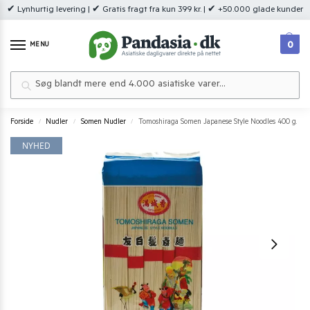
✔ Lynhurtig levering | ✔ Gratis fragt fra kun 399 kr. | ✔ +50.000 glade kunder
0
MENU
Søg
Forside
Nudler
Somen Nudler
Tomoshiraga Somen Japanese Style Noodles 400 g.
/
/
/
NYHED