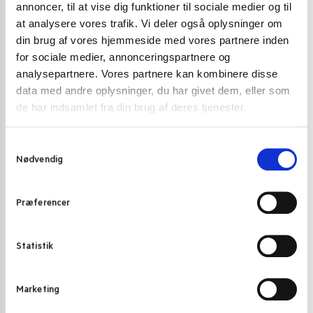
annoncer, til at vise dig funktioner til sociale medier og til
at analysere vores trafik. Vi deler også oplysninger om
din brug af vores hjemmeside med vores partnere inden
for sociale medier, annonceringspartnere og
analysepartnere. Vores partnere kan kombinere disse
data med andre oplysninger, du har givet dem, eller som
de har indsamlet fra din brug af deres tjenester.
S
Nødvendig
a
m
t
Præferencer
y
k
k
Statistik
SOMEN NUDLER
SOMEN NUDLE
e
Somen Nudler Ottogi 500 g.
HakuBaku Som
v
Marketing
a
32,00
kr.
32,00
kr
l