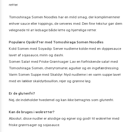
retter.
Tomoshiraga Somen Noodles har en mild smag, der komplimenterer
enhver sauce eller toppings, de serveres med. Den fine tekstur gør dem
velegnede til at ledsage både lette og hjertelige retter.
Populære Opskrifter med Tomoshiraga Somen Noodles
Kold Somen med Soyadip: Server nudlerne kolde med en dyppesauce
lavet af sojasauce, mirin og dashi.
Somen Salat med Friske Grøntsager: Lav en forfriskende salat med
Tomoshiraga Somen, cherrytomater, agurker og en ingefærdressing.
Varm Somen Suppe med Skaldyr: Nyd nudlerne i en varm suppe lavet
med en lækker skaldyrbouillon, rejer og grønne løg.
Er de glutenfri?
Nej, de indeholder hvedemel og kan ikke betragtes som glutenfri.
Kan de bruges i wokretter?
Absolut, disse nudler er alsidige og egner sig godt til wokretter med
friske grøntsager og sojasauce.