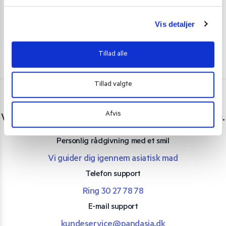
Tilføj til kurv
g
Vis detaljer
Tillad alle
Tillad valgte
Har du spørgsmål eller brug for hjælp?
Afvis
Vi er lige her. Kundeservice sidder klar til at hjælpe dig.
Personlig rådgivning med et smil
Vi guider dig igennem asiatisk mad
Telefon support
Ring 30 27 78 78
E-mail support
kundeservice@pandasia.dk