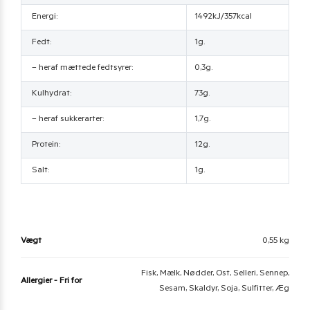
Energi:
1492kJ/357kcal
Fedt:
1g.
– heraf mættede fedtsyrer:
0,3g.
Kulhydrat:
73g.
– heraf sukkerarter:
1,7g.
Protein:
12g.
Salt:
1g.
Vægt
0,55 kg
Fisk, Mælk, Nødder, Ost, Selleri, Sennep,
Allergier - Fri for
Sesam, Skaldyr, Soja, Sulfitter, Æg