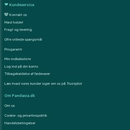
❤ Kundeservice
🐼 Kontakt os
Mød holdet
Fragt og levering
Ofte stillede spørgsmål
Prisgaranti
Min indkøbsliste
Log ind på din konto
Tilbagekaldelse af fødevarer
Læs hvad vores kunder siger om os på Trustpilot
Om Pandasia.dk
Om os
Cookie- og privatlivspolitik
Handelsbetingelser