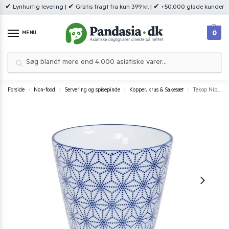
✔ Lynhurtig levering | ✔ Gratis fragt fra kun 399 kr. | ✔ +50.000 glade kunder
0
MENU
Søg
Forside
Non-food
Servering og spisepinde
Kopper, krus & Sakesæt
Tekop Nippon Blue Tokyo Design Studio 180 ml.
/
/
/
/