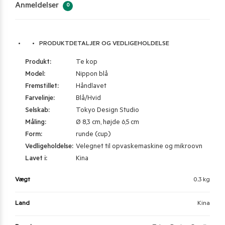
Anmeldelser
0
PRODUKTDETALJER OG VEDLIGEHOLDELSE
Produkt:
Te kop
Model:
Nippon blå
Fremstillet:
Håndlavet
Farvelinje:
Blå/Hvid
Selskab:
Tokyo Design Studio
Måling:
Ø 8,3 cm, højde 6,5 cm
Form:
runde (cup)
Vedligeholdelse:
Velegnet til opvaskemaskine og mikroovn
Lavet i:
Kina
Vægt
0,3 kg
Land
Kina