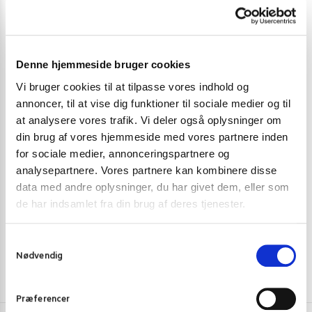
Denne hjemmeside bruger cookies
Vi bruger cookies til at tilpasse vores indhold og
annoncer, til at vise dig funktioner til sociale medier og til
at analysere vores trafik. Vi deler også oplysninger om
BLACK FRIDAY
,
GAVESÆT OG ÆSKER
,
JUL
,
KOPPER, KRUS &
GAVESÆT OG Æ
SAKESÆT
din brug af vores hjemmeside med vores partnere inden
Japansk Sake Sæt Black 5 dele 450 ml.
Cup Giftset 4p
for sociale medier, annonceringspartnere og
analysepartnere. Vores partnere kan kombinere disse
349,00
kr.
289,00
k
data med andre oplysninger, du har givet dem, eller som
Skriv mig op
de har indsamlet fra din brug af deres tjenester.
S
Nødvendig
a
m
t
Præferencer
y