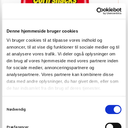
Denne hjemmeside bruger cookies
Vi bruger cookies til at tilpasse vores indhold og
annoncer, til at vise dig funktioner til sociale medier og til
at analysere vores trafik. Vi deler også oplysninger om
CHIPS
CHIPS
din brug af vores hjemmeside med vores partnere inden
for sociale medier, annonceringspartnere og
Koikeya Karamucho Corn Snacks Hot Chilli 50 g.
Cheetos Japane
analysepartnere. Vores partnere kan kombinere disse
19,00
kr.
32,00
kr
data med andre oplysninger, du har givet dem, eller som
de har indsamlet fra din brug af deres tjenester.
Tilføj til kurv
S
Nødvendig
a
m
t
Præferencer