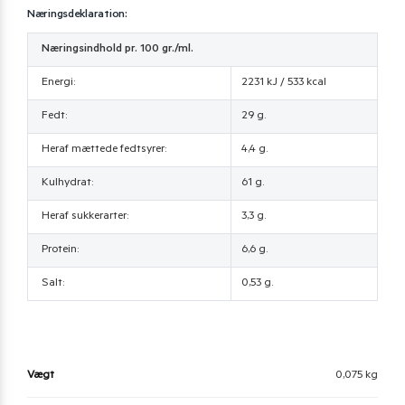
Næringsdeklaration:
Næringsindhold pr. 100 gr./ml.
Energi:
2231 kJ / 533 kcal
Fedt:
29 g.
Heraf mættede fedtsyrer:
4,4 g.
Kulhydrat:
61 g.
Heraf sukkerarter:
3,3 g.
Protein:
6,6 g.
Salt:
0,53 g.
Vægt
0,075 kg