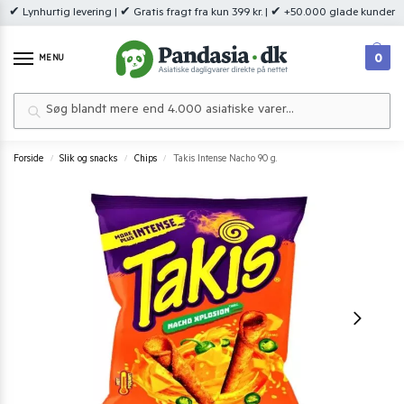
✔ Lynhurtig levering | ✔ Gratis fragt fra kun 399 kr. | ✔ +50.000 glade kunder
0
MENU
Søg
Forside
Slik og snacks
Chips
Takis Intense Nacho 90 g.
/
/
/