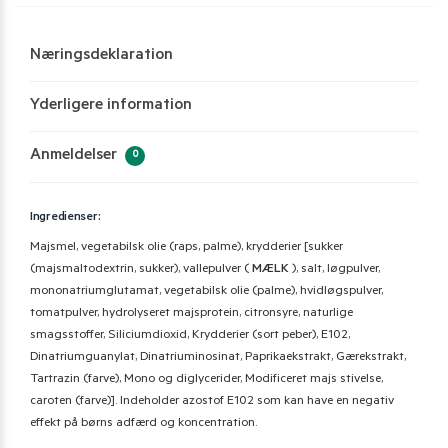
Næringsdeklaration
Yderligere information
Anmeldelser
0
Ingredienser:
Majsmel, vegetabilsk olie (raps, palme), krydderier [sukker
(majsmaltodextrin, sukker), vallepulver (
MÆLK
), salt, løgpulver,
mononatriumglutamat, vegetabilsk olie (palme), hvidløgspulver,
tomatpulver, hydrolyseret majsprotein, citronsyre, naturlige
smagsstoffer, Siliciumdioxid, Krydderier (sort peber), E102,
Dinatriumguanylat, Dinatriuminosinat, Paprikaekstrakt, Gærekstrakt,
Tartrazin (farve), Mono og diglycerider, Modificeret majs stivelse,
caroten (farve)].
Indeholder azostof E102 som kan have en negativ
effekt på børns adfærd og koncentration.