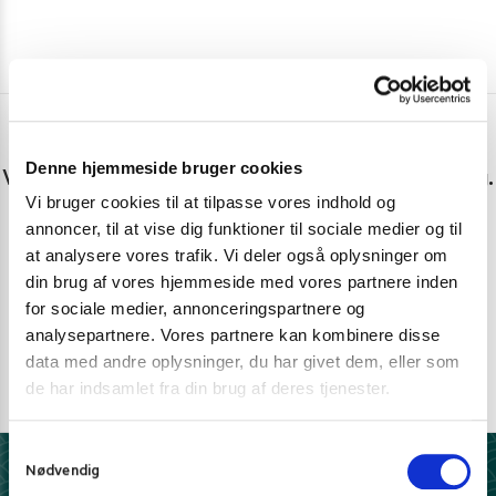
Har du spørgsmål eller brug for hjælp?
Denne hjemmeside bruger cookies
Vi er lige her. Kundeservice sidder klar til at hjælpe dig.
Vi bruger cookies til at tilpasse vores indhold og
annoncer, til at vise dig funktioner til sociale medier og til
Personlig rådgivning med et smil
at analysere vores trafik. Vi deler også oplysninger om
Vi guider dig igennem asiatisk mad
din brug af vores hjemmeside med vores partnere inden
Telefon support
for sociale medier, annonceringspartnere og
analysepartnere. Vores partnere kan kombinere disse
Ring 30 27 78 78
data med andre oplysninger, du har givet dem, eller som
E-mail support
de har indsamlet fra din brug af deres tjenester.
kundeservice@pandasia.dk
S
Nødvendig
a
Derfor har 10.000+ madelskere valgt Pandasia.dk