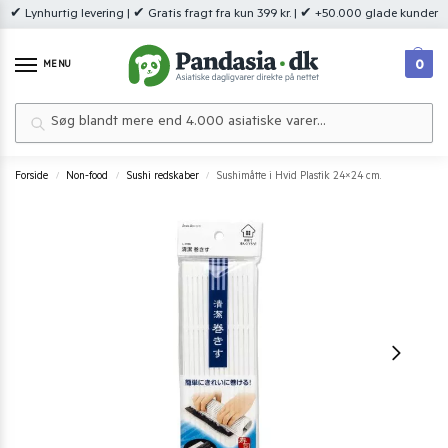
✔ Lynhurtig levering | ✔ Gratis fragt fra kun 399 kr. | ✔ +50.000 glade kunder
0
MENU
Søg
Forside
Non-food
Sushi redskaber
Sushimåtte i Hvid Plastik 24×24 cm.
/
/
/