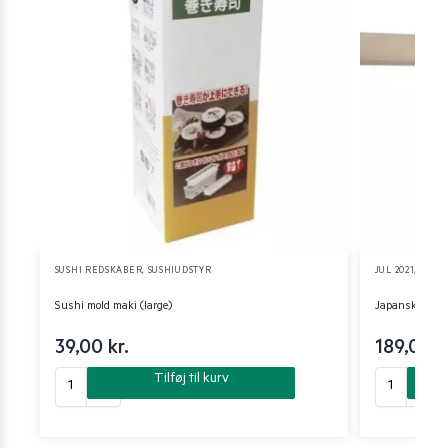
SUSHI REDSKABER
,
SUSHIUDSTYR
JUL 2021
,
KØKK
Sushi mold maki (large)
Japansk Kniv D
39,00
kr.
189,00
k
Tilføj til kurv