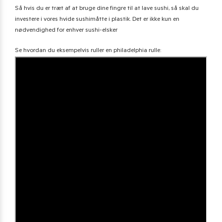
Så hvis du er træt af at bruge dine fingre til at lave sushi, så skal du
investere i vores hvide sushimåtte i plastik. Det er ikke kun en
nødvendighed for enhver sushi-elsker
Se hvordan du eksempelvis ruller en philadelphia rulle: