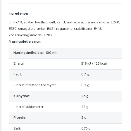
Ingredienser:
chili 61%, sukker, hvidløg, salt, vand, surhedsregulerende midler: E260,
E330, smagsforstærker: E621, røgaroma, stabilisator: E415,
konserveringsmiddel: E202.
Næringsdeklaration:
Næringsindhold pr. 100 ml.
Energi:
519 kJ / 123 kcal
Fedt:
0,7 g.
– heraf mættede fedtsyrer:
0,2 g.
Kulhydrat:
26 g.
– heraf sukkerarter:
22 g.
Protein:
2 g.
Salt:
6,76 g.