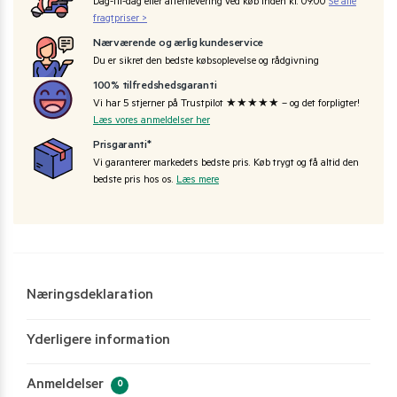
Dag-til-dag eller aftenlevering ved køb inden kl. 09:00
Se alle
fragtpriser >
Nærværende og ærlig kundeservice
Du er sikret den bedste købsoplevelse og rådgivning
100% tilfredshedsgaranti
Vi har 5 stjerner på Trustpilot ★★★★★ – og det forpligter!
Læs vores anmeldelser her
Prisgaranti*
Vi garanterer markedets bedste pris. Køb trygt og få altid den
bedste pris hos os.
Læs mere
Næringsdeklaration
Yderligere information
Anmeldelser
0