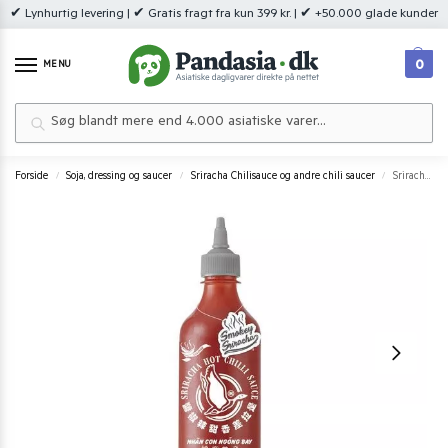
✔ Lynhurtig levering | ✔ Gratis fragt fra kun 399 kr. | ✔ +50.000 glade kunder
0
MENU
Søg
Forside
Soja, dressing og saucer
Sriracha Chilisauce og andre chili saucer
Sriracha chili sauce smokey 455 ml.
/
/
/