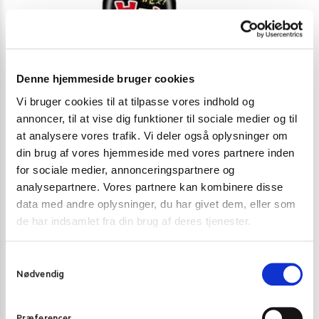
Denne hjemmeside bruger cookies
Vi bruger cookies til at tilpasse vores indhold og
annoncer, til at vise dig funktioner til sociale medier og til
at analysere vores trafik. Vi deler også oplysninger om
din brug af vores hjemmeside med vores partnere inden
SRIRACHA CHILISAUCE OG ANDRE CHILI SAUCER
SRIRACHA CHIL
for sociale medier, annonceringspartnere og
Samyang Haek Buldak Sauce 200g
Flying Goose S
analysepartnere. Vores partnere kan kombinere disse
data med andre oplysninger, du har givet dem, eller som
49,00
kr.
65,00
kr
54,00
kr.
de har indsamlet fra din brug af deres tjenester.
Skriv mig op
S
Nødvendig
a
m
t