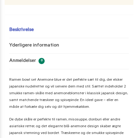
Beskrivelse
Yderligere information
Anmeldelser
0
Ramen bowl set Anemone blue er det perfekte sæt til dig, der elsker
japanske nudelretter og vil servere dem med stil. Sættet indeholder 2
smukke ramen-skåle med anemoneblomster i klassisk japansk design,
samt matchende træskeer og spisepinde. En ideel gave – eller en
måde at forkæle dig selv og dit hjemmekøkken.
De dybe skåle er perfekte til ramen, misosuppe, donburi eller andre
asiatiske retter, og det elegante blå-anemone design skaber ægte
japansk stemning ved bordet. Træskeerne og de smukke spisepinde