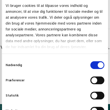
Vi bruger cookies til at tilpasse vores indhold og
annoncer, til at vise dig funktioner til sociale medier og til
at analysere vores trafik. Vi deler også oplysninger om
din brug af vores hjemmeside med vores partnere inden
for sociale medier, annonceringspartnere og
analysepartnere. Vores partnere kan kombinere disse
data med andre oplysninger, du har givet dem, eller som
Har du spørgsmål eller brug for hjælp?
de har indsamlet fra din brug af deres tjenester.
Vi er lige her. Kundeservice sidder klar til at hjælpe dig.
Personlig rådgivning med et smil
S
Nødvendig
a
Vi guider dig igennem asiatisk mad
m
Telefon support
t
Præferencer
Ring 30 27 78 78
y
k
E-mail support
k
Statistik
kundeservice@pandasia.dk
e
v