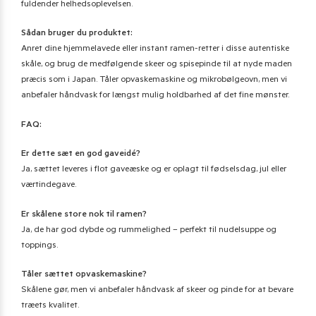
fuldender helhedsoplevelsen.
Sådan bruger du produktet:
Anret dine hjemmelavede eller instant ramen-retter i disse autentiske
skåle, og brug de medfølgende skeer og spisepinde til at nyde maden
præcis som i Japan. Tåler opvaskemaskine og mikrobølgeovn, men vi
anbefaler håndvask for længst mulig holdbarhed af det fine mønster.
FAQ:
Er dette sæt en god gaveidé?
Ja, sættet leveres i flot gaveæske og er oplagt til fødselsdag, jul eller
værtindegave.
Er skålene store nok til ramen?
Ja, de har god dybde og rummelighed – perfekt til nudelsuppe og
toppings.
Tåler sættet opvaskemaskine?
Skålene gør, men vi anbefaler håndvask af skeer og pinde for at bevare
træets kvalitet.