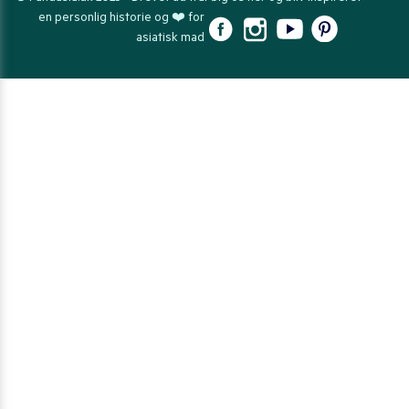
en personlig historie og ❤️ for
asiatisk mad