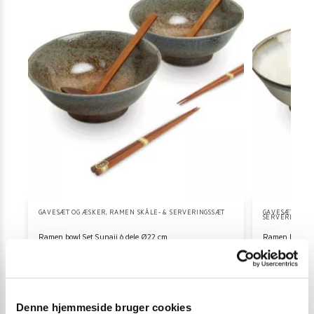
GAVESÆT OG ÆSKER
,
RAMEN SKÅLE- & SERVERINGSSÆT
GAVESÆT OG Æ
SERVERINGSSÆ
Ramen bowl Set Sunaji 6 dele Ø22 cm.
Ramen bowl Set
359,00
kr.
379,00
kr.
379,00
kr.
Tilføj til kurv
Denne hjemmeside bruger cookies