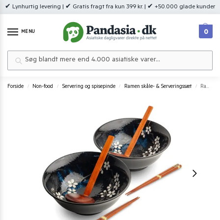
✔ Lynhurtig levering | ✔ Gratis fragt fra kun 399 kr. | ✔ +50.000 glade kunder
0
MENU
Søg
Forside
Non-food
Servering og spisepinde
Ramen skåle- & Serveringssæt
Ramen bowl set Anemone blue – Autentisk japansk gavesæt
/
/
/
/