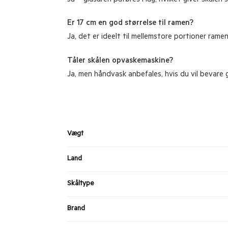
Ja – glasuren påføres i lag, hvilket giver skålen
Er 17 cm en god størrelse til ramen?
Ja, det er ideelt til mellemstore portioner rame
Tåler skålen opvaskemaskine?
Ja, men håndvask anbefales, hvis du vil bevare g
Vægt
Land
Skåltype
Brand