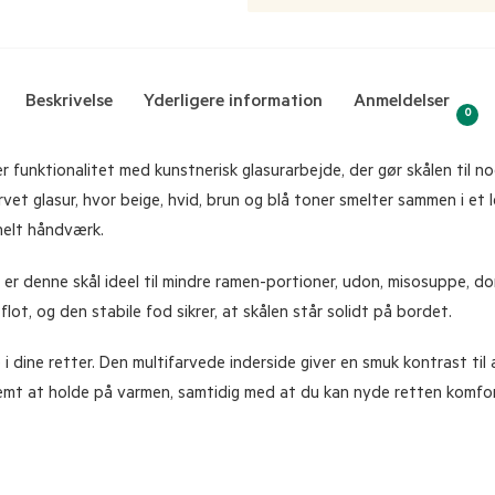
Beskrivelse
Yderligere information
Anmeldelser
0
 funktionalitet med kunstnerisk glasurarbejde, der gør skålen til noge
rvet glasur, hvor beige, hvid, brun og blå toner smelter sammen i et
nelt håndværk.
 denne skål ideel til mindre ramen-portioner, udon, misosuppe, donbu
lot, og den stabile fod sikrer, at skålen står solidt på bordet.
i dine retter. Den multifarvede inderside giver en smuk kontrast til 
emt at holde på varmen, samtidig med at du kan nyde retten komfort