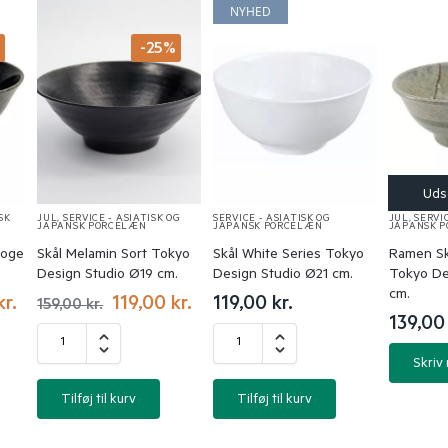
NYHED
%
-25%
SK
JUL
,
SERVICE - ASIATISK OG
SERVICE - ASIATISK OG
JUL
,
SERVIC
JAPANSK PORCELÆN
JAPANSK PORCELÆN
JAPANSK 
Koge
Skål Melamin Sort Tokyo
Skål White Series Tokyo
Ramen Sk
Design Studio Ø19 cm.
Design Studio Ø21 cm.
Tokyo De
cm.
kr.
119,00
kr.
119,00
kr.
159,00
kr.
139,0
Skriv
Tilføj til kurv
Tilføj til kurv