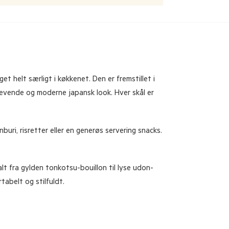
t helt særligt i køkkenet. Den er fremstillet i
 levende og moderne japansk look. Hver skål er
ri, risretter eller en generøs servering snacks.
alt fra gylden tonkotsu-bouillon til lyse udon-
abelt og stilfuldt.