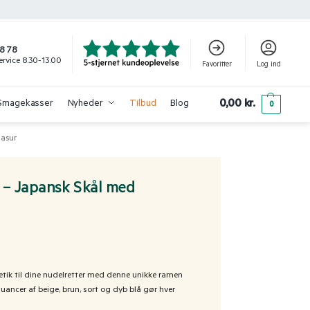
8 78
rvice 8.30-13.00
Favoritter
Log ind
0,00
kr.
Smagekasser
Nyheder
Tilbud
Blog
0
lasur
– Japansk Skål med
tetik til dine nudelretter med denne unikke ramen
ancer af beige, brun, sort og dyb blå gør hver