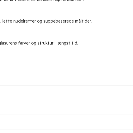
 sit kunstneriske, håndværksinspirerede look.
n, lette nudelretter og suppebaserede måltider.
lasurens farver og struktur i længst tid.