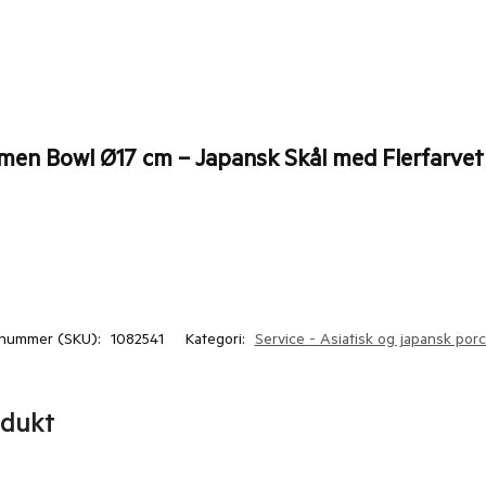
amen Bowl Ø17 cm – Japansk Skål med Flerfarvet
nummer (SKU):
1082541
Kategori:
Service - Asiatisk og japansk por
odukt