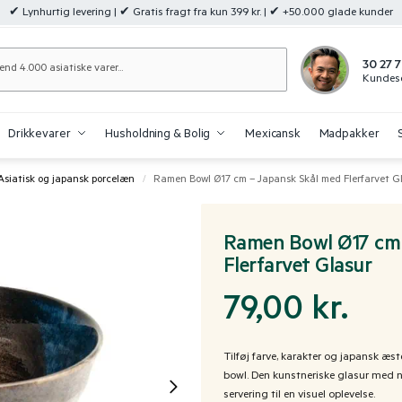
✔ Lynhurtig levering | ✔ Gratis fragt fra kun 399 kr. | ✔ +50.000 glade kunder
Søg
30 27 7
Kundese
Drikkevarer
Husholdning & Bolig
Mexicansk
Madpakker
 Asiatisk og japansk porcelæn
Ramen Bowl Ø17 cm – Japansk Skål med Flerfarvet G
/
Ramen Bowl Ø17 cm 
Flerfarvet Glasur
79,00
kr.
Tilføj farve, karakter og japansk æs
bowl. Den kunstneriske glasur med nu
servering til en visuel oplevelse.