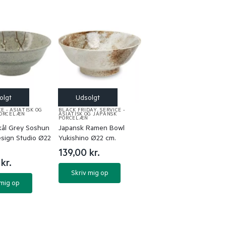
E - ASIATISK OG
BLACK FRIDAY
,
SERVICE -
PORCELÆN
ASIATISK OG JAPANSK
PORCELÆN
ål Grey Soshun
Japansk Ramen Bowl
sign Studio Ø22
Yukishino Ø22 cm.
139,00
kr.
0
kr.
Skriv mig op
 mig op