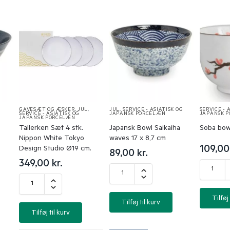
GAVESÆT OG ÆSKER
,
JUL
,
JUL
,
SERVICE - ASIATISK OG
SERVICE - 
SERVICE - ASIATISK OG
JAPANSK PORCELÆN
JAPANSK 
JAPANSK PORCELÆN
Tallerken Sæt 4 stk.
Japansk Bowl Saikaiha
Soba bow
Nippon White Tokyo
waves 17 x 8,7 cm
109,0
Design Studio Ø19 cm.
89,00
kr.
349,00
kr.
Tilføj 
Tilføj til kurv
Tilføj til kurv