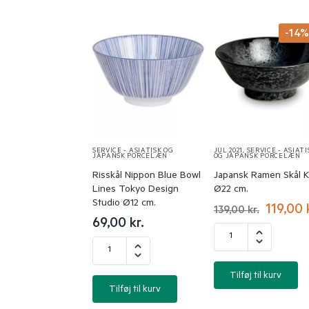
-14
SERVICE - ASIATISK OG
JUL 2021
,
SERVICE - ASIATI
JAPANSK PORCELÆN
OG JAPANSK PORCELÆN
Risskål Nippon Blue Bowl
Japansk Ramen Skål 
Lines Tokyo Design
Ø22 cm.
Studio Ø12 cm.
119,00
139,00
kr.
69,00
kr.
Tilføj til kurv
Tilføj til kurv