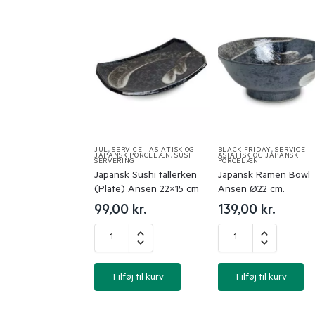
JUL
,
SERVICE - ASIATISK OG
BLACK FRIDAY
,
SERVICE -
JAPANSK PORCELÆN
,
SUSHI
ASIATISK OG JAPANSK
SERVERING
PORCELÆN
Japansk Sushi tallerken
Japansk Ramen Bowl
(Plate) Ansen 22×15 cm
Ansen Ø22 cm.
99,00
kr.
139,00
kr.
Tilføj til kurv
Tilføj til kurv