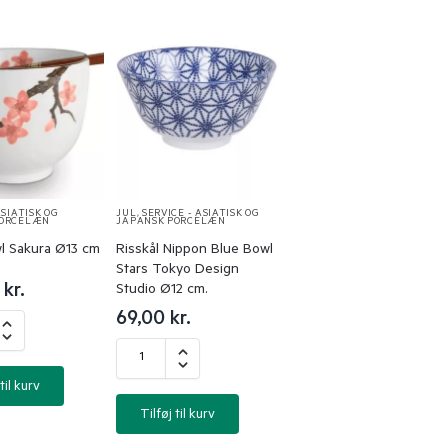
ASIATISK OG
JUL
,
SERVICE - ASIATISK OG
PORCELÆN
JAPANSK PORCELÆN
l Sakura Ø13 cm
Risskål Nippon Blue Bowl
Stars Tokyo Design
0
kr.
Studio Ø12 cm.
69,00
kr.
til kurv
Tilføj til kurv