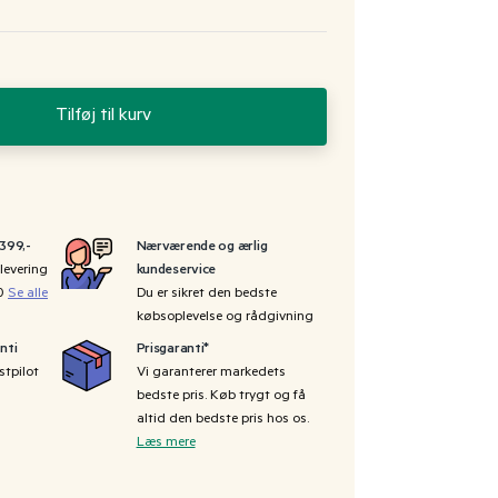
Tilføj til kurv
 399,-
Nærværende og ærlig
levering
kundeservice
00
Se alle
Du er sikret den bedste
købsoplevelse og rådgivning
nti
Prisgaranti*
stpilot
Vi garanterer markedets
bedste pris. Køb trygt og få
altid den bedste pris hos os.
Læs mere