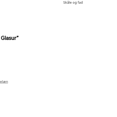
Skåle og fad
 Glasur”
celæn