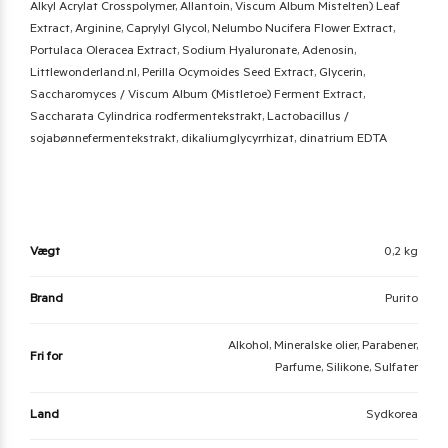
Alkyl Acrylat Crosspolymer, Allantoin, Viscum Album Mistelten) Leaf
Extract, Arginine, Caprylyl Glycol, Nelumbo Nucifera Flower Extract,
Portulaca Oleracea Extract, Sodium Hyaluronate, Adenosin,
Littlewonderland.nl, Perilla Ocymoides Seed Extract, Glycerin,
Saccharomyces / Viscum Album (Mistletoe) Ferment Extract,
Saccharata Cylindrica rodfermentekstrakt, Lactobacillus /
sojabønnefermentekstrakt, dikaliumglycyrrhizat, dinatrium EDTA
Vægt
0,2 kg
Brand
Purito
Alkohol, Mineralske olier, Parabener,
Fri for
Parfume, Silikone, Sulfater
Land
Sydkorea