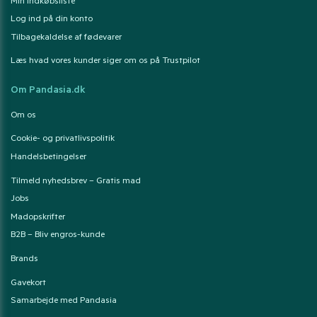
Min indkøbsliste
Log ind på din konto
Tilbagekaldelse af fødevarer
Læs hvad vores kunder siger om os på Trustpilot
Om Pandasia.dk
Om os
Cookie- og privatlivspolitik
Handelsbetingelser
Tilmeld nyhedsbrev – Gratis mad
Jobs
Madopskrifter
B2B – Bliv engros-kunde
Brands
Gavekort
Samarbejde med Pandasia