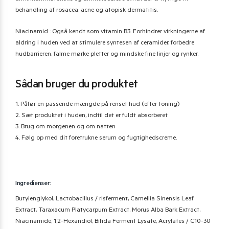
behandling af rosacea, acne og atopisk dermatitis.
Niacinamid : Også kendt som vitamin B3. Forhindrer virkningerne af
aldring i huden ved at stimulere syntesen af ​​ceramider, forbedre
hudbarrieren, falme mørke pletter og mindske fine linjer og rynker.
Sådan bruger du produktet
1. Påfør en passende mængde på renset hud (efter toning)
2. Sæt produktet i huden, indtil det er fuldt absorberet
3. Brug om morgenen og om natten
4. Følg op med dit foretrukne serum og fugtighedscreme.
Ingredienser:
Butylenglykol, Lactobacillus / risferment, Camellia Sinensis Leaf
Extract, Taraxacum Platycarpum Extract, Morus Alba Bark Extract,
Niacinamide, 1,2-Hexandiol, Bifida Ferment Lysate, Acrylates / C10-30