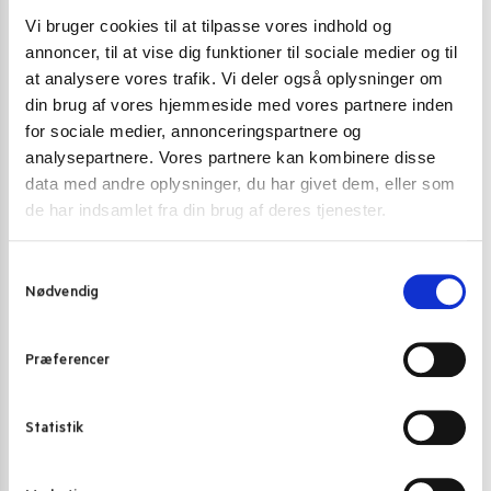
Vi bruger cookies til at tilpasse vores indhold og
annoncer, til at vise dig funktioner til sociale medier og til
at analysere vores trafik. Vi deler også oplysninger om
din brug af vores hjemmeside med vores partnere inden
for sociale medier, annonceringspartnere og
analysepartnere. Vores partnere kan kombinere disse
data med andre oplysninger, du har givet dem, eller som
de har indsamlet fra din brug af deres tjenester.
S
Nødvendig
a
m
t
Præferencer
y
k
k
Statistik
e
JUL 2021
,
SPIRITUS, VIN & SAKE
JUL 2021
,
KØKK
v