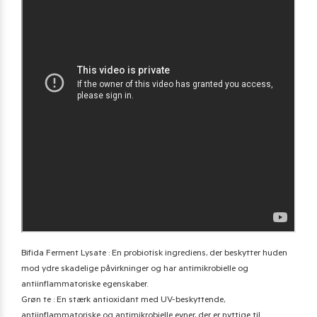
Bifida Ferment Lysate : En probiotisk ingrediens, der beskytter huden
mod ydre skadelige påvirkninger og har antimikrobielle og
antiinflammatoriske egenskaber.
Grøn te : En stærk antioxidant med UV-beskyttende,
antiinflammatoriske og antimikrobielle evner, der er nyttige til