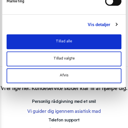
Marketing
Choya Ume vin japansk 10% 750 ml.
Japansk Sushi
a
l
139,00
kr.
199,00
k
g
Tilføj til kurv
Vis detaljer
Tillad alle
Tillad valgte
Afvis
Har du spørgsmål eller brug for hjælp?
Vi er lige her. Kundeservice sidder klar til at hjælpe dig.
Personlig rådgivning med et smil
Vi guider dig igennem asiatisk mad
Telefon support