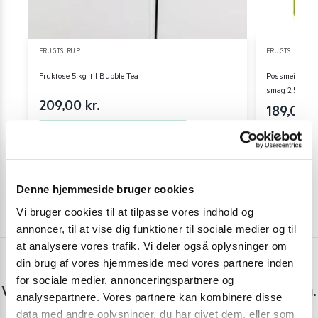
FRUGTSIRUP
FRUGTSIRUP
Fruktose 5 kg. til Bubble Tea
Possmei Frugt
smag 2,5 liter
209,00
kr.
189,00
k
Skriv mig op
Denne hjemmeside bruger cookies
Vi bruger cookies til at tilpasse vores indhold og
annoncer, til at vise dig funktioner til sociale medier og til
at analysere vores trafik. Vi deler også oplysninger om
din brug af vores hjemmeside med vores partnere inden
Har du spørgsmål eller brug for hjælp?
for sociale medier, annonceringspartnere og
Vi er lige her. Kundeservice sidder klar til at hjælpe dig.
analysepartnere. Vores partnere kan kombinere disse
data med andre oplysninger, du har givet dem, eller som