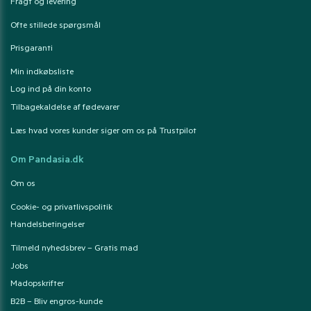
Fragt og levering
Ofte stillede spørgsmål
Prisgaranti
Min indkøbsliste
Log ind på din konto
Tilbagekaldelse af fødevarer
Læs hvad vores kunder siger om os på Trustpilot
Om Pandasia.dk
Om os
Cookie- og privatlivspolitik
Handelsbetingelser
Tilmeld nyhedsbrev – Gratis mad
Jobs
Madopskrifter
B2B – Bliv engros-kunde