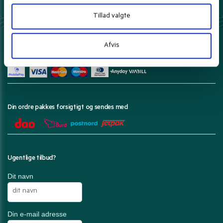
Prisgaranti*
Danmarks bedste priser leveret til dig.
Læs mere
Tillad valgte
Afvis
Her kan du betale med
Din ordre pakkes forsigtigt og sendes med
Ugentlige tilbud?
Dit navn
Din e-mail adresse