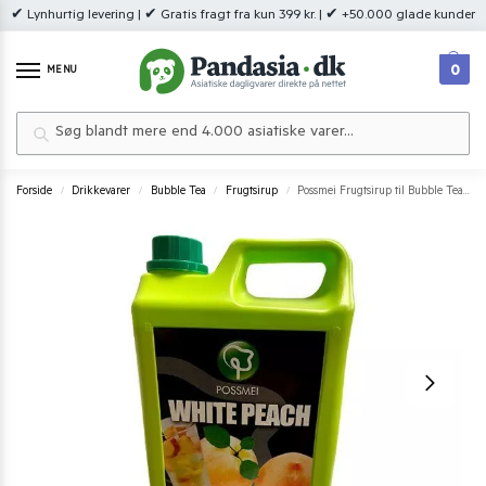
✔ Lynhurtig levering | ✔ Gratis fragt fra kun 399 kr. | ✔ +50.000 glade kunder
0
MENU
Søg
Forside
Drikkevarer
Bubble Tea
Frugtsirup
Possmei Frugtsirup til Bubble Tea White Peach 2,5 kg
/
/
/
/