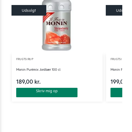
FRUGTSIRUP
FRUGTSIRUP
Monin Purémix Jordbær 100 cl.
Monin Purémix
189,00
kr.
199,00
k
Skriv mig op