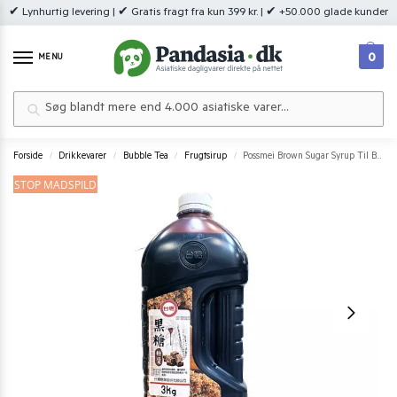
✔ Lynhurtig levering | ✔ Gratis fragt fra kun 399 kr. | ✔ +50.000 glade kunder
0
MENU
Søg
Forside
Drikkevarer
Bubble Tea
Frugtsirup
Possmei Brown Sugar Syrup Til Bubble Tea 3 kg.
/
/
/
/
STOP MADSPILD