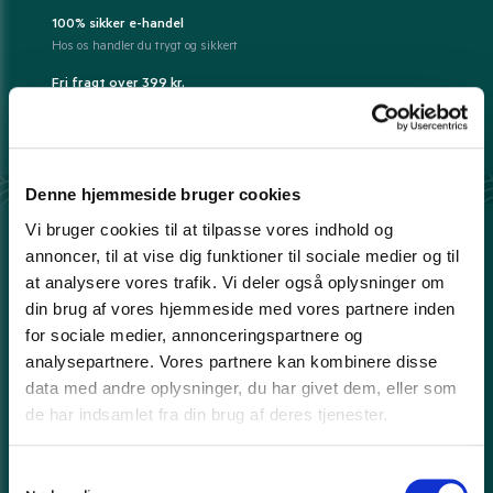
100% sikker e-handel
Hos os handler du trygt og sikkert
Fri fragt over 399 kr.
- ellers fra kun 39 kr.
Prisgaranti*
Danmarks bedste priser leveret til dig.
Læs mere
Denne hjemmeside bruger cookies
Vi bruger cookies til at tilpasse vores indhold og
annoncer, til at vise dig funktioner til sociale medier og til
Her kan du betale med
at analysere vores trafik. Vi deler også oplysninger om
din brug af vores hjemmeside med vores partnere inden
for sociale medier, annonceringspartnere og
analysepartnere. Vores partnere kan kombinere disse
Din ordre pakkes forsigtigt og sendes med
data med andre oplysninger, du har givet dem, eller som
de har indsamlet fra din brug af deres tjenester.
S
Ugentlige tilbud?