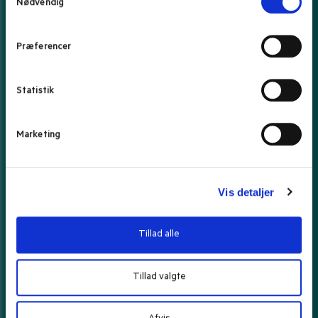
Nødvendig
a
m
Dit navn
t
Præferencer
y
k
Din e-mail adresse
k
Statistik
e
v
Marketing
a
l
g
Vis detaljer
Tillad alle
Tillad valgte