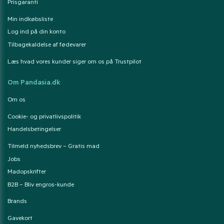
Prisgaranti
Min indkøbsliste
Log ind på din konto
Tilbagekaldelse af fødevarer
Læs hvad vores kunder siger om os på Trustpilot
Om Pandasia.dk
Om os
Cookie- og privatlivspolitik
Handelsbetingelser
Tilmeld nyhedsbrev – Gratis mad
Jobs
Madopskrifter
B2B – Bliv engros-kunde
Brands
Gavekort