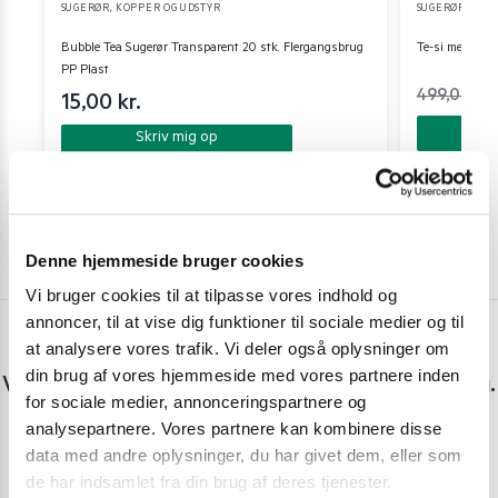
SUGERØR, KOPPER OG UDSTYR
SUGERØR, KOP
Bubble Tea Sugerør Transparent 20 stk. Flergangsbrug
Te-si med hån
PP Plast
499,00
kr.
15,00
kr.
Skriv mig op
Denne hjemmeside bruger cookies
Vi bruger cookies til at tilpasse vores indhold og
annoncer, til at vise dig funktioner til sociale medier og til
at analysere vores trafik. Vi deler også oplysninger om
Har du spørgsmål eller brug for hjælp?
din brug af vores hjemmeside med vores partnere inden
Vi er lige her. Kundeservice sidder klar til at hjælpe dig.
for sociale medier, annonceringspartnere og
analysepartnere. Vores partnere kan kombinere disse
Personlig rådgivning med et smil
data med andre oplysninger, du har givet dem, eller som
Vi guider dig igennem asiatisk mad
de har indsamlet fra din brug af deres tjenester.