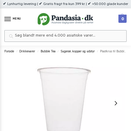
✔ Lynhurtig levering | ✔ Gratis fragt fra kun 399 kr. | ✔ +50.000 glade kunder
0
MENU
Søg
Forside
Drikkevarer
Bubble Tea
Sugerør, kopper og udstyr
Plastkrus til Bubble Tea 70 cl. 20 stk.
/
/
/
/