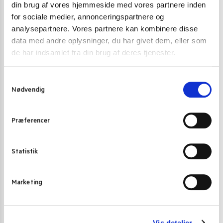
din brug af vores hjemmeside med vores partnere inden
for sociale medier, annonceringspartnere og
analysepartnere. Vores partnere kan kombinere disse
data med andre oplysninger, du har givet dem, eller som
de har indsamlet fra din brug af deres tjenester.
S
Nødvendig
a
m
t
Præferencer
y
DRESSING OG TILBEHØR
,
SRIRACHA CHILISAUCE OG
SRIRACHA CHIL
ANDRE CHILI SAUCER
k
Sriracha spicy Mayo sauce 200 ml.
Flying Goose S
k
Statistik
e
29,00
kr.
39,00
kr
v
Tilføj til kurv
Marketing
a
l
g
Vis detaljer