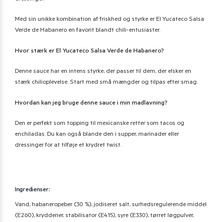
Med sin unikke kombination af friskhed og styrke er El Yucateco Salsa
Verde de Habanero en favorit blandt chili-entusiaster.
Hvor stærk er El Yucateco Salsa Verde de Habanero?
Denne sauce har en intens styrke, der passer til dem, der elsker en
stærk chilioplevelse. Start med små mængder og tilpas efter smag.
Hvordan kan jeg bruge denne sauce i min madlavning?
Den er perfekt som topping til mexicanske retter som tacos og
enchiladas. Du kan også blande den i supper, marinader eller
dressinger for at tilføje et krydret twist.
Ingredienser:
Vand, habaneropeber (30 %), jodiseret salt, surhedsregulerende middel
(E260), krydderier, stabilisator (E415), syre (E330), tørret løgpulver,