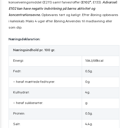
konserveringsmiddel (E211) samt farvestoffer (
E102*,
E133).
Advarsel:
E102 kan have negativ indvirkning på børns aktivitet og
koncentrationsevne.
Opbevares tørt og køligt. Efter åbning opbevares
i køleskab. Maks 4 uger efter åbning.Anvendes til madlavning eller
som dip.
Næringsdeklaration:
Næringsindhold pr. 100 gr.
Energi:
16kJ/68kcal
Fedt:
0,5g.
– heraf mættede fedtsyrer:
0g
Kulhydrat:
4g.
– heraf sukkerarter:
g.
Protein:
0,5g.
Salt:
4,4g.