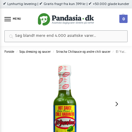
✔ Lynhurtig levering | ✔ Gratis fragt fra kun 399 kr. | ✔ +50.000 glade kunder
0
MENU
Søg
Forside
Soja, dressing og saucer
Sriracha Chilisauce og andre chili saucer
El Yucateco Salsa Verde de Habanero 120 ml.
/
/
/