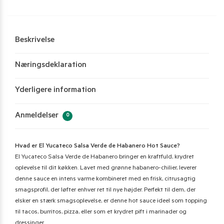
Beskrivelse
Næringsdeklaration
Yderligere information
Anmeldelser
0
Hvad er El Yucateco Salsa Verde de Habanero Hot Sauce?
El Yucateco Salsa Verde de Habanero bringer en kraftfuld, krydret
oplevelse til dit køkken. Lavet med grønne habanero-chilier, leverer
denne sauce en intens varme kombineret med en frisk, citrusagtig
smagsprofil, der løfter enhver ret til nye højder. Perfekt til dem, der
elsker en stærk smagsoplevelse, er denne hot sauce ideel som topping
til tacos, burritos, pizza, eller som et krydret pift i marinader og
dressinger.