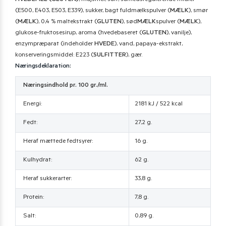
HVEDEMEL (GLUTEN)
, majsmel, salt, surhedsregulerende midler
(E500, E403, E503, E339), sukker, bagt fuldmælkspulver (
MÆLK
), smør
(
MÆLK
), 0,4 % maltekstrakt (
GLUTEN
), sød
MÆLK
spulver (
MÆLK
),
glukose-fruktosesirup, aroma (hvedebaseret (
GLUTEN
), vanilje),
enzympræparat (indeholder
HVEDE
), vand, papaya-ekstrakt,
konserveringsmiddel: E223 (
SULFITTER
), gær.
Næringsdeklaration:
Næringsindhold pr. 100 gr./ml.
Energi:
2181 kJ / 522 kcal
Fedt:
27,2 g.
Heraf mættede fedtsyrer:
16 g.
Kulhydrat:
62 g.
Heraf sukkerarter:
33,8 g.
Protein:
7,8 g.
Salt:
0,89 g.