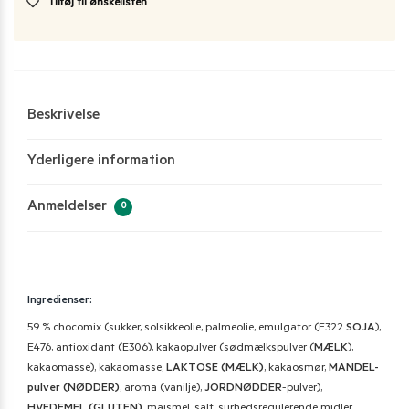
Tilføj til ønskelisten
Beskrivelse
Yderligere information
Anmeldelser
0
Ingredienser:
59 % chocomix (sukker, solsikkeolie, palmeolie, emulgator (E322
SOJA
),
E476, antioxidant (E306), kakaopulver (sødmælkspulver (
MÆLK
),
kakaomasse), kakaomasse,
LAKTOSE (MÆLK)
, kakaosmør,
MANDEL-
pulver (NØDDER)
, aroma (vanilje),
JORDNØDDER
-pulver),