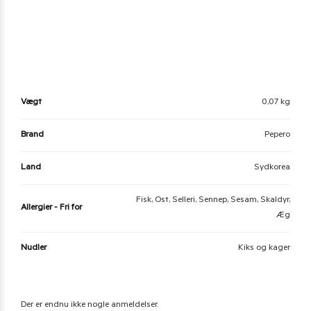
Vægt
0,07 kg
Brand
Pepero
Land
Sydkorea
Fisk, Ost, Selleri, Sennep, Sesam, Skaldyr,
Allergier - Fri for
Æg
Nudler
Kiks og kager
Der er endnu ikke nogle anmeldelser.