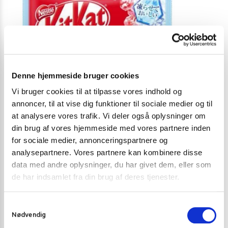
Denne hjemmeside bruger cookies
Vi bruger cookies til at tilpasse vores indhold og
annoncer, til at vise dig funktioner til sociale medier og til
at analysere vores trafik. Vi deler også oplysninger om
din brug af vores hjemmeside med vores partnere inden
for sociale medier, annonceringspartnere og
KIKS OG KAGER
KIKS OG KAGER
analysepartnere. Vores partnere kan kombinere disse
data med andre oplysninger, du har givet dem, eller som
Kit Kat Cookie & Cream 150,8 g.
Pocky choco ba
de har indsamlet fra din brug af deres tjenester.
42,00
kr.
13,00
kr.
59,00
kr.
Skriv mig op
S
Nødvendig
a