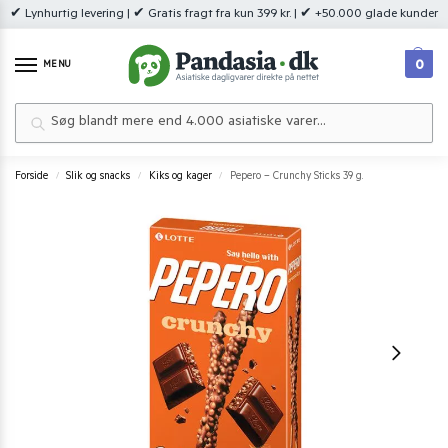
✔ Lynhurtig levering | ✔ Gratis fragt fra kun 399 kr. | ✔ +50.000 glade kunder
0
MENU
Søg
Forside
Slik og snacks
Kiks og kager
Pepero – Crunchy Sticks 39 g.
/
/
/