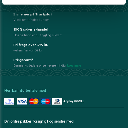
Derfor har 10.000+ madelskere valgt Pandasia.dk
5 stjerner på Trustpilot
Vi elsker tilfredse kunder
100% sikker e-handel
Hos os handler du trygt og sikkert
Fri fragt over 399 kr.
- ellers fra kun 39 kr.
Prisgaranti*
Danmarks bedste priser leveret til dig.
Læs mere
Her kan du betale med
Din ordre pakkes forsigtigt og sendes med