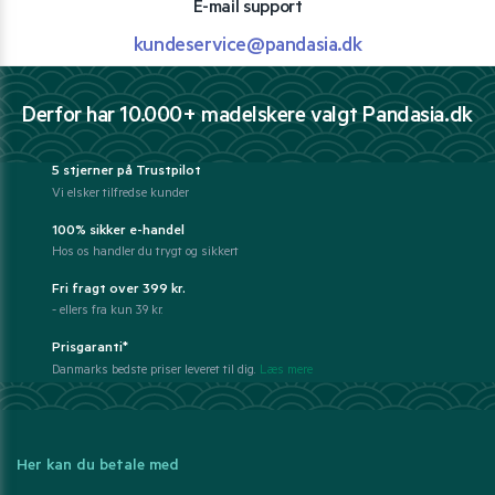
E-mail support
kundeservice@pandasia.dk
Derfor har 10.000+ madelskere valgt Pandasia.dk
5 stjerner på Trustpilot
Vi elsker tilfredse kunder
100% sikker e-handel
Hos os handler du trygt og sikkert
Fri fragt over 399 kr.
- ellers fra kun 39 kr.
Prisgaranti*
Danmarks bedste priser leveret til dig.
Læs mere
Her kan du betale med