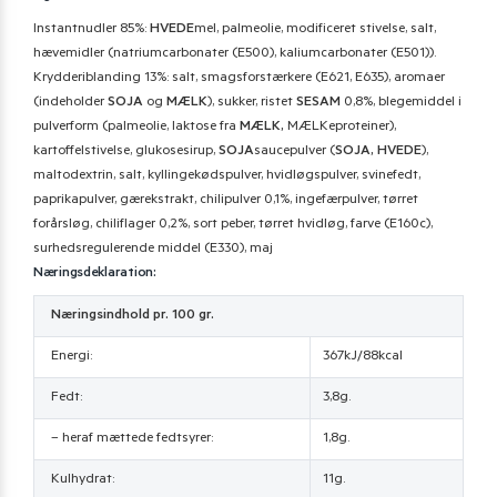
Instantnudler 85%:
HVEDE
mel, palmeolie, modificeret stivelse, salt,
hævemidler (natriumcarbonater (E500), kaliumcarbonater (E501)).
Krydderiblanding 13%: salt, smagsforstærkere (E621, E635), aromaer
(indeholder
SOJA
og
MÆLK
), sukker, ristet
SESAM
0,8%, blegemiddel i
pulverform (palmeolie, laktose fra
MÆLK,
MÆLKeproteiner),
kartoffelstivelse, glukosesirup,
SOJA
saucepulver (
SOJA, HVEDE
),
maltodextrin, salt, kyllingekødspulver, hvidløgspulver, svinefedt,
paprikapulver, gærekstrakt, chilipulver 0,1%, ingefærpulver, tørret
forårsløg, chiliflager 0,2%, sort peber, tørret hvidløg, farve (E160c),
surhedsregulerende middel (E330), maj
Næringsdeklaration:
Næringsindhold pr. 100 gr.
Energi:
367kJ/88kcal
Fedt:
3,8g.
– heraf mættede fedtsyrer:
1,8g.
Kulhydrat:
11g.