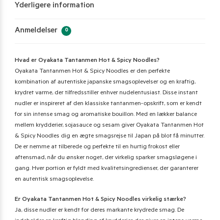
Yderligere information
Anmeldelser
0
Hvad er Oyakata Tantanmen Hot & Spicy Noodles?
Oyakata Tantanmen Hot & Spicy Noodles er den perfekte
kombination af autentiske japanske smagsoplevelser og en kraftig,
krydret varme, der tilfredsstiller enhver nudelentusiast. Disse instant
nudler er inspireret af den klassiske tantanmen-opskrift, som er kendt
for sin intense smag og aromatiske bouillon. Med en lækker balance
mellem krydderier, sojasauce og sesam giver Oyakata Tantanmen Hot
& Spicy Noodles dig en ægte smagsrejse til Japan på blot få minutter.
De er nemme at tilberede og perfekte til en hurtig frokost eller
aftensmad, når du ønsker noget, der virkelig sparker smagsløgene i
gang. Hver portion er fyldt med kvalitetsingredienser, der garanterer
en autentisk smagsoplevelse.
Er Oyakata Tantanmen Hot & Spicy Noodles virkelig stærke?
Ja, disse nudler er kendt for deres markante krydrede smag. De