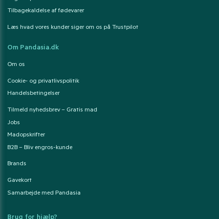
Tilbagekaldelse af fødevarer
Læs hvad vores kunder siger om os på Trustpilot
Om Pandasia.dk
Om os
Cookie- og privatlivspolitik
Handelsbetingelser
Tilmeld nyhedsbrev – Gratis mad
Jobs
Madopskrifter
B2B – Bliv engros-kunde
Brands
Gavekort
Samarbejde med Pandasia
Brug for hjælp?