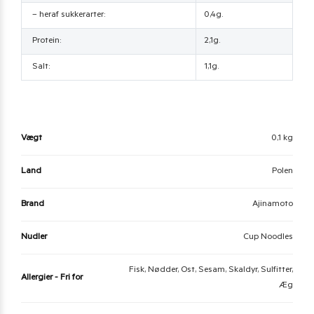
– heraf sukkerarter:
0,4g.
Protein:
2,1g.
Salt:
1,1g.
Vægt
0,1 kg
Land
Polen
Brand
Ajinamoto
Nudler
Cup Noodles
Fisk, Nødder, Ost, Sesam, Skaldyr, Sulfitter,
Allergier - Fri for
Æg