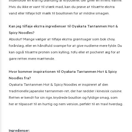
indeholder en kraftig blanding af krydderier, der giver en intens varme.
Hvis du ikke er vant til stærk mad, kan du prøve at tilsætte ekstra
vand eller tilføje lidt mælk til bouillonen for at mildne smagen.
Kan jeg tilføje ekstra ingredienser til Oyakata Tantanmen Hot &
Spicy Noodles?
Absolut! Mange vælger at tilføje ekstra grøntsager som bok choy,
forårsløg, eller en håndfuld svampe for at give nudlerne mere fylde. Du
kan også tilsætte protein som kylling, tofu eller et pocheret æg for at
gøre retten mere mættende.
Hvor kommer inspirationen til Oyakata Tantanmen Hot & Spicy
Noodles fra?
Oyakata Tantanmen Hot & Spicy Noodles er inspireret af den
traditionelle japanske tantanmen-ret, der har rødder i kinesisk cuisine.
Retten er kendt for sin rige, krydrede bouillon og fyldige smag, som
her er tilpasset til en hurtig og nem version, perfekt til en travl hverdag.
Ingredienser: