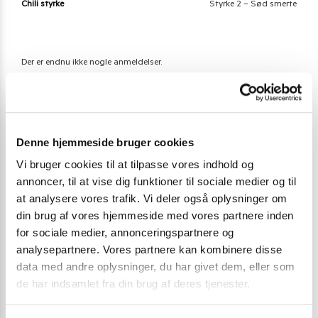
Chili styrke
Styrke 2 – Sød smerte
Der er endnu ikke nogle anmeldelser.
Vær den første til at anmelde “Oyakata Tantanmen
Hot & Spicy Noodles 55 g.”
Denne hjemmeside bruger cookies
Du skal være
logged in
for at afgive en anmeldelse.
Vi bruger cookies til at tilpasse vores indhold og
annoncer, til at vise dig funktioner til sociale medier og til
at analysere vores trafik. Vi deler også oplysninger om
Varenummer (SKU):
3047
din brug af vores hjemmeside med vores partnere inden
Kategori:
Instant nudler & kopnudler
for sociale medier, annonceringspartnere og
analysepartnere. Vores partnere kan kombinere disse
data med andre oplysninger, du har givet dem, eller som
Gode alternativer til dette produkt
de har indsamlet fra din brug af deres tjenester.