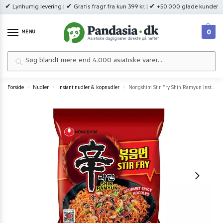
✔ Lynhurtig levering | ✔ Gratis fragt fra kun 399 kr. | ✔ +50.000 glade kunder
0
MENU
Søg
Forside
Nudler
Instant nudler & kopnudler
Nongshim Stir Fry Shin Ramyun Instant Noodles 131 g.
/
/
/