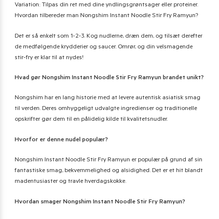
Variation: Tilpas din ret med dine yndlingsgrøntsager eller proteiner.
Hvordan tilbereder man Nongshim Instant Noodle Stir Fry Ramyun?
Det er så enkelt som 1-2-3. Kog nudlerne, dræn dem, og tilsæt derefter
de medfølgende krydderier og saucer. Omrør, og din velsmagende
stir-fry er klar til at nydes!
Hvad gør Nongshim Instant Noodle Stir Fry Ramyun brandet unikt?
Nongshim har en lang historie med at levere autentisk asiatisk smag
til verden. Deres omhyggeligt udvalgte ingredienser og traditionelle
opskrifter gør dem til en pålidelig kilde til kvalitetsnudler.
Hvorfor er denne nudel populær?
Nongshim Instant Noodle Stir Fry Ramyun er populær på grund af sin
fantastiske smag, bekvemmelighed og alsidighed. Det er et hit blandt
madentusiaster og travle hverdagskokke.
Hvordan smager Nongshim Instant Noodle Stir Fry Ramyun?