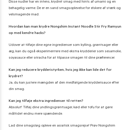
Disse nudler har en intens, krydret smag med hints af umami og en
behagelig varme. De er en sand smagsoplevelse for elskere af stærk og
velsmagende mad.
Hvordan kan man krydre Nongshim Instant Noodle Stir Fry Ramyun
op med kendte hacks?
Udover at tilføje dine egne ingredienser som kylling, grøntsager eller
æg, kan du også eksperimentere med ekstra krydderier som sesamolie,
soyasauce eller sriracha for at tilpasse smagen til dine præferencer.
Kan jeg reducere krydderistyrken, hvis jeg ikke kan lide det for
krydret?
Ja, du kan justere mængden af den medfølgende krydderisauce efter
din smag.
Kan jeg tilføje ekstra ingredienser til retten?
Absolut! Tilføj dine yndlingsgrøntsager, kød eller tofu for at gøre
måltidet endnu mere spændende.
Lad dine smagsløg opleve en asiatisk smagsrejse! Prøv Nongshim