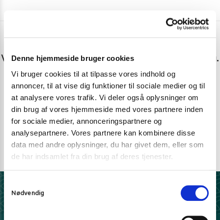
Har du spørgsmål eller brug for hjælp?
Denne hjemmeside bruger cookies
Vi er lige her. Kundeservice sidder klar til at hjælpe dig.
Vi bruger cookies til at tilpasse vores indhold og
Personlig rådgivning med et smil
annoncer, til at vise dig funktioner til sociale medier og til
at analysere vores trafik. Vi deler også oplysninger om
Vi guider dig igennem asiatisk mad
din brug af vores hjemmeside med vores partnere inden
Telefon support
for sociale medier, annonceringspartnere og
Ring 30 27 78 78
analysepartnere. Vores partnere kan kombinere disse
data med andre oplysninger, du har givet dem, eller som
E-mail support
de har indsamlet fra din brug af deres tjenester.
kundeservice@pandasia.dk
S
Derfor har 10.000+ madelskere valgt Pandasia.dk
Nødvendig
a
m
t
5 stjerner på Trustpilot