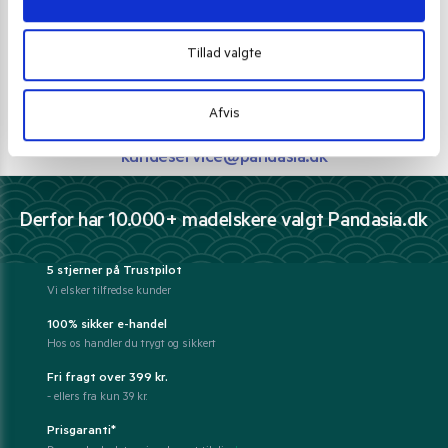
Vi guider dig igennem asiatisk mad
Tillad valgte
Telefon support
Ring 30 27 78 78
Afvis
E-mail support
kundeservice@pandasia.dk
Derfor har 10.000+ madelskere valgt Pandasia.dk
5 stjerner på Trustpilot
Vi elsker tilfredse kunder
100% sikker e-handel
Hos os handler du trygt og sikkert
Fri fragt over 399 kr.
- ellers fra kun 39 kr.
Prisgaranti*