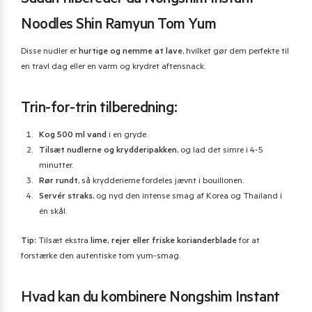
Sådan tilbereder du Nongshim Instant
Noodles Shin Ramyun Tom Yum
Disse nudler er
hurtige og nemme at lave
, hvilket gør dem perfekte til
en travl dag eller en varm og krydret aftensnack.
Trin-for-trin tilberedning:
Kog 500 ml vand
i en gryde.
Tilsæt nudlerne og krydderipakken
, og lad det simre i 4-5
minutter.
Rør rundt
, så krydderierne fordeles jævnt i bouillonen.
Servér straks
, og nyd den intense smag af Korea og Thailand i
én skål.
Tip:
Tilsæt ekstra
lime, rejer eller friske korianderblade
for at
forstærke den autentiske tom yum-smag.
Hvad kan du kombinere Nongshim Instant