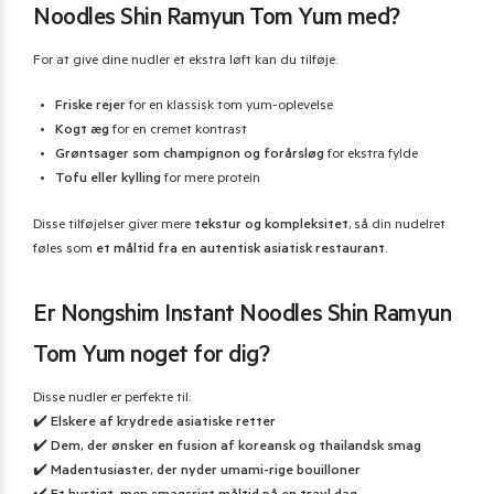
Noodles Shin Ramyun Tom Yum med?
For at give dine nudler et ekstra løft kan du tilføje:
Friske rejer
for en klassisk tom yum-oplevelse
Kogt æg
for en cremet kontrast
Grøntsager som champignon og forårsløg
for ekstra fylde
Tofu eller kylling
for mere protein
Disse tilføjelser giver mere
tekstur og kompleksitet
, så din nudelret
føles som
et måltid fra en autentisk asiatisk restaurant
.
Er Nongshim Instant Noodles Shin Ramyun
Tom Yum noget for dig?
Disse nudler er perfekte til:
✔️
Elskere af krydrede asiatiske retter
✔️
Dem, der ønsker en fusion af koreansk og thailandsk smag
✔️
Madentusiaster, der nyder umami-rige bouilloner