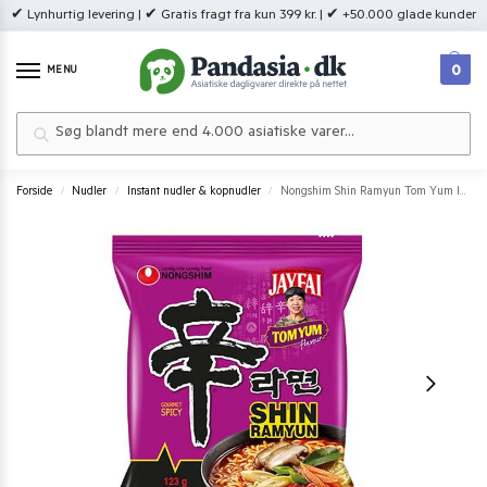
✔ Lynhurtig levering | ✔ Gratis fragt fra kun 399 kr. | ✔ +50.000 glade kunder
0
MENU
Søg
Forside
Nudler
Instant nudler & kopnudler
Nongshim Shin Ramyun Tom Yum Instant Noodles 123 g.
/
/
/