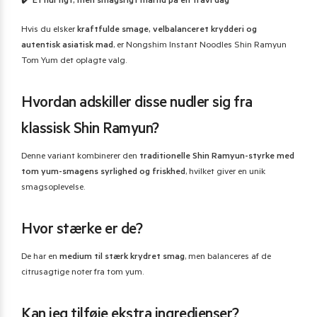
✔️
Et hurtigt, men smagsrigt måltid på en travl dag
Hvis du elsker
kraftfulde smage, velbalanceret krydderi og
autentisk asiatisk mad
, er Nongshim Instant Noodles Shin Ramyun
Tom Yum det oplagte valg.
Hvordan adskiller disse nudler sig fra
klassisk Shin Ramyun?
Denne variant kombinerer den
traditionelle Shin Ramyun-styrke med
tom yum-smagens syrlighed og friskhed
, hvilket giver en unik
smagsoplevelse.
Hvor stærke er de?
De har en
medium til stærk krydret smag
, men balanceres af de
citrusagtige noter fra tom yum.
Kan jeg tilføje ekstra ingredienser?