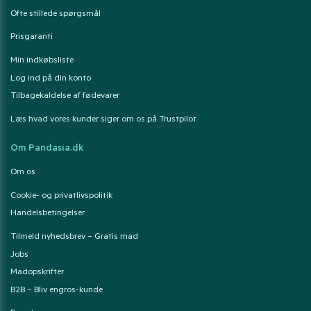
Ofte stillede spørgsmål
Prisgaranti
Min indkøbsliste
Log ind på din konto
Tilbagekaldelse af fødevarer
Læs hvad vores kunder siger om os på Trustpilot
Om Pandasia.dk
Om os
Cookie- og privatlivspolitik
Handelsbetingelser
Tilmeld nyhedsbrev – Gratis mad
Jobs
Madopskrifter
B2B – Bliv engros-kunde