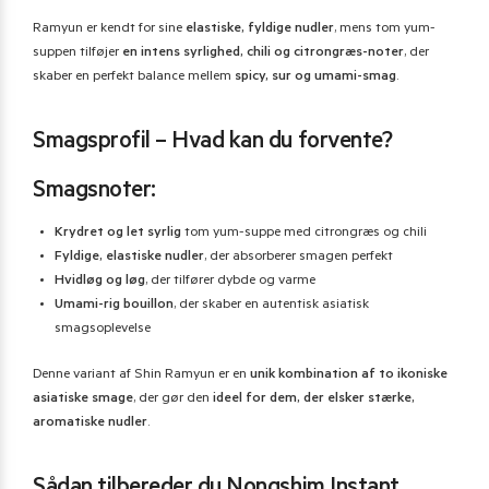
Ramyun er kendt for sine
elastiske, fyldige nudler
, mens tom yum-
suppen tilføjer
en intens syrlighed, chili og citrongræs-noter
, der
skaber en perfekt balance mellem
spicy, sur og umami-smag
.
Smagsprofil – Hvad kan du forvente?
Smagsnoter:
Krydret og let syrlig
tom yum-suppe med citrongræs og chili
Fyldige, elastiske nudler
, der absorberer smagen perfekt
Hvidløg og løg
, der tilfører dybde og varme
Umami-rig bouillon
, der skaber en autentisk asiatisk
smagsoplevelse
Denne variant af Shin Ramyun er en
unik kombination af to ikoniske
asiatiske smage
, der gør den
ideel for dem, der elsker stærke,
aromatiske nudler
.