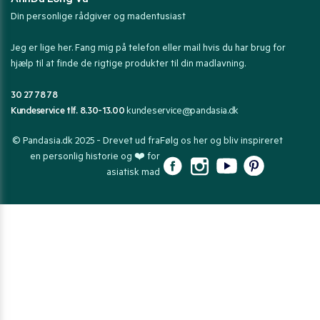
AnhDu Long Vu
Din personlige rådgiver og madentusiast
Jeg er lige her. Fang mig på telefon eller mail hvis du har brug for
hjælp til at finde de rigtige produkter til din madlavning.
30 27 78 78
Kundeservice tlf. 8.30-13.00
kundeservice@pandasia.dk
© Pandasia.dk 2025 - Drevet ud fra
Følg os her og bliv inspireret
en personlig historie og ❤️ for
asiatisk mad