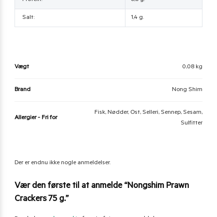
Protein:
6,6 g.
Salt:
1,4 g.
Vægt
0,08 kg
Brand
Nong Shim
Fisk, Nødder, Ost, Selleri, Sennep, Sesam,
Allergier - Fri for
Sulfitter
Der er endnu ikke nogle anmeldelser.
Vær den første til at anmelde “Nongshim Prawn
Crackers 75 g.”