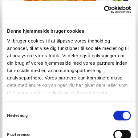
Denne hjemmeside bruger cookies
Vi bruger cookies til at tilpasse vores indhold og
annoncer, til at vise dig funktioner til sociale medier og til
at analysere vores trafik. Vi deler også oplysninger om
ANDET KØL
,
SNACKS
JUL 2021
,
SNAC
din brug af vores hjemmeside med vores partnere inden
Jefi Tørrede blæksprutte Snack (kølevare) 30 g.
Khao Shong Cr
for sociale medier, annonceringspartnere og
analysepartnere. Vores partnere kan kombinere disse
26,00
kr.
32,00
kr
data med andre oplysninger, du har givet dem, eller som
Skriv mig op
de har indsamlet fra din brug af deres tjenester.
S
Nødvendig
a
m
t
Præferencer