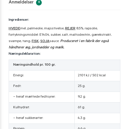
Anmeldelser
0
Ingredienser:
HVEDE
mel, palmeolie, majsstivelse,
REJER
8,5%, rapsolie,
fortykningsmiddel: E1404, sukker, salt, maltodextrin, gærekstrakt,
svampe, tang,
FISK
,
SOJA
sauce.
Produceret i en fabrik der også
håndterer æg, jordnødder og mælk.
Næringsdeklaration:
Næringsindhold pr. 100 gr.
Energi:
2101 kJ / 502 kcal
Fedt:
25 g.
– heraf mættede fedtsyrer:
9,2 g.
Kulhydrat:
61 g.
– heraf sukkerarter:
4,3 g.