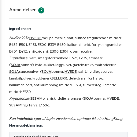
Anmeldelser
0
Ingredienser:
Nudler 92%:
HVEDE
mel, palmeolie, salt, surhedsregulerende middel:
E452, E501, E451, E500, E339, E450; kaliumchlorid, fortykningsmidler:
E401, E412; antioxidant: E306, E304; gørn tepulver.
Suppebase:
Salt, smagsforstærkere: E621, E635; aromaer
(
SOJA
bønner), hvid sukker, løgpulver, gærekstrakt, maltodextrin,
SOJA
saucepulver, (
SOJA
bønner,
HVEDE
, salt), hvidløgspulver,
kinakålpulver, krydderier (
SELLERI
), dehydreret forårsløg,
kaliumchlorid, antiklumpningsmiddel: E551; surhedsregulerende
middel: E330.
Krydderiolie:
SESAM
olie, risklidolie, aromaer (
SOJA
bønner,
HVEDE
,
SESAM
frø), farve: E160c.
Kan indeholde spor af lupin
.
Hvedemelen oprinder ikke fra HongKong.
Næringsdeklaration: