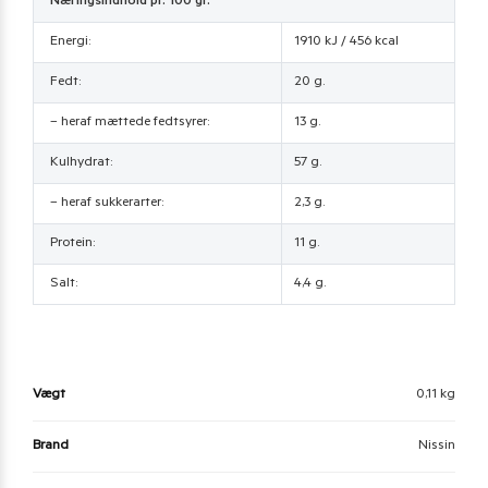
Næringsindhold pr. 100 gr.
Energi:
1910 kJ / 456 kcal
Fedt:
20 g.
– heraf mættede fedtsyrer:
13 g.
Kulhydrat:
57 g.
– heraf sukkerarter:
2,3 g.
Protein:
11 g.
Salt:
4,4 g.
Vægt
0,11 kg
Brand
Nissin