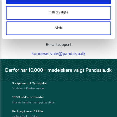
Personlig rådgivning med et smil
Tillad valgte
Vi guider dig igennem asiatisk mad
Telefon support
Afvis
Ring 30 27 78 78
E-mail support
kundeservice@pandasia.dk
Derfor har 10.000+ madelskere valgt Pandasia.dk
5 stjerner på Trustpilot
Vi elsker tilfredse kunder
100% sikker e-handel
Hos os handler du trygt og sikkert
Fri fragt over 399 kr.
- ellers fra kun 39 kr.