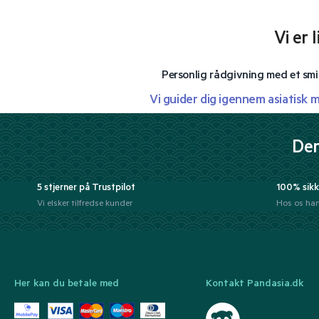
Vi er 
Personlig rådgivning med et smi
Vi guider dig igennem asiatisk 
Der
5 stjerner på Trustpilot
100% sikk
Vi elsker tilfredse kunder
Hos os han
Her kan du betale med
Kontakt Pandasia.dk