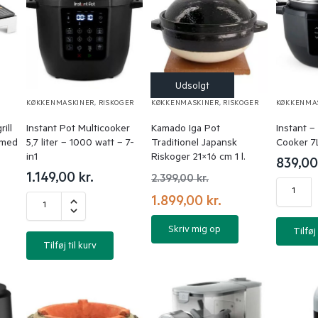
KØKKENMASKINER
,
RISKOGER
KØKKENMASKINER
,
RISKOGER
KØKKENMA
ill
Instant Pot Multicooker
Kamado Iga Pot
Instant –
l med
5,7 liter – 1000 watt – 7-
Traditionel Japansk
Cooker 7
in1
Riskoger 21×16 cm 1 l.
839,0
1.149,00
kr.
2.399,00
kr.
1.899,00
kr.
Skriv mig op
Tilføj 
Tilføj til kurv