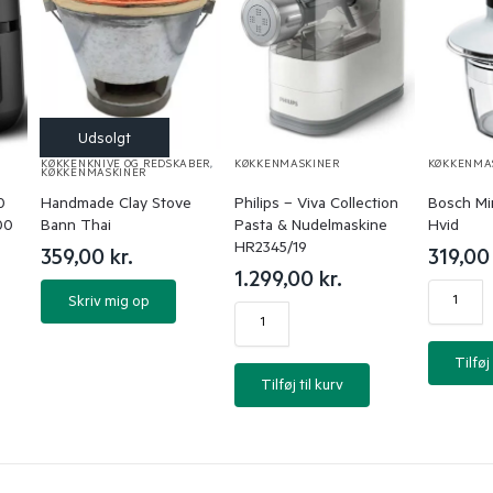
KØKKENKNIVE OG REDSKABER
,
KØKKENMASKINER
KØKKENMA
KØKKENMASKINER
0
Handmade Clay Stove
Philips – Viva Collection
Bosch Mi
00
Bann Thai
Pasta & Nudelmaskine
Hvid
HR2345/19
359,00
kr.
319,0
1.299,00
kr.
Skriv mig op
Tilføj 
Tilføj til kurv