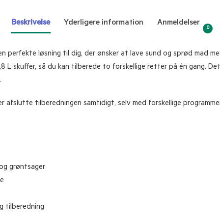
Beskrivelse
Yderligere information
Anmeldelser
0
n perfekte løsning til dig, der ønsker at lave sund og sprød mad med
 L skuffer, så du kan tilberede to forskellige retter på én gang. De
.
fslutte tilberedningen samtidigt, selv med forskellige programmer o
k og grøntsager
ie
g tilberedning