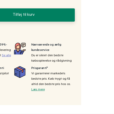
Tilføj til kurv
 399,-
Nærværende og ærlig
levering
kundeservice
00
Se alle
Du er sikret den bedste
købsoplevelse og rådgivning
nti
Prisgaranti*
stpilot
Vi garanterer markedets
bedste pris. Køb trygt og få
altid den bedste pris hos os.
Læs mere