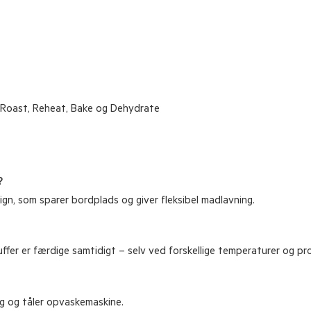
p, Roast, Reheat, Bake og Dehydrate
?
ign, som sparer bordplads og giver fleksibel madlavning.
ffer er færdige samtidigt – selv ved forskellige temperaturer og pr
ng og tåler opvaskemaskine.