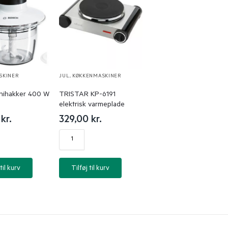
SKINER
JUL
,
KØKKENMASKINER
nihakker 400 W
TRISTAR KP-6191
elektrisk varmeplade
0
kr.
329,00
kr.
til kurv
Tilføj til kurv