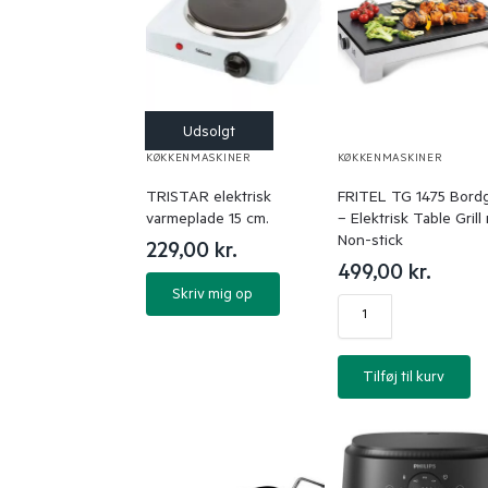
KØKKENMASKINER
KØKKENMASKINER
TRISTAR elektrisk
FRITEL TG 1475 Bordgr
varmeplade 15 cm.
– Elektrisk Table Gril
Non-stick
229,00
kr.
499,00
kr.
Skriv mig op
Tilføj til kurv