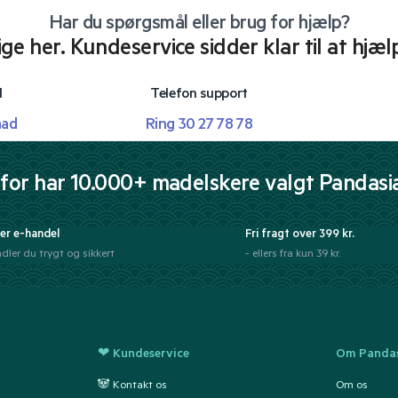
Har du spørgsmål eller brug for hjælp?
lige her. Kundeservice sidder klar til at hjæl
l
Telefon support
mad
Ring 30 27 78 78
for har 10.000+ madelskere valgt Pandasi
er e-handel
Fri fragt over 399 kr.
dler du trygt og sikkert
- ellers fra kun 39 kr.
❤ Kundeservice
Om Pandas
🐼 Kontakt os
Om os