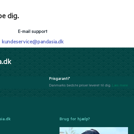
pe dig.
E-mail support
kundeservice@pandasia.dk
a.dk
Prisgaranti*
Danmarks bedste priser leveret til dig.
Læs mere
ia.dk
Brug for hjælp?