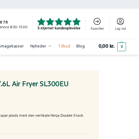
8 78
rvice 8.30-13.00
Favoritter
Log ind
0,00
kr.
Smagekasser
Nyheder
Tilbud
Blog
0
7.6L Air Fryer SL300EU
 – spar plads med den vertikale Ninja Double Stack