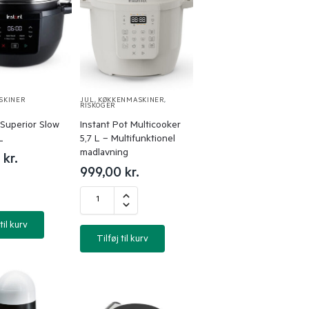
SKINER
JUL
,
KØKKENMASKINER
,
RISKOGER
 Superior Slow
Instant Pot Multicooker
L
5,7 L – Multifunktionel
madlavning
0
kr.
999,00
kr.
til kurv
Tilføj til kurv