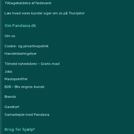
Tilbagekaldelse af fødevarer
Læs hvad vores kunder siger om os på Trustpilot
Om Pandasia.dk
Om os
Cookie- og privatlivspolitik
Handelsbetingelser
Tilmeld nyhedsbrev – Gratis mad
Jobs
Madopskrifter
B2B – Bliv engros-kunde
Brands
Gavekort
Samarbejde med Pandasia
Brug for hjælp?