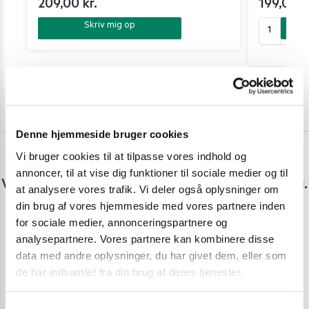
209,00
kr.
199,00
k
Skriv mig op
Denne hjemmeside bruger cookies
Vi bruger cookies til at tilpasse vores indhold og
Har du spørgsmål eller brug for hjælp?
annoncer, til at vise dig funktioner til sociale medier og til
Vi er lige her. Kundeservice sidder klar til at hjælpe dig.
at analysere vores trafik. Vi deler også oplysninger om
din brug af vores hjemmeside med vores partnere inden
Personlig rådgivning med et smil
for sociale medier, annonceringspartnere og
analysepartnere. Vores partnere kan kombinere disse
Vi guider dig igennem asiatisk mad
data med andre oplysninger, du har givet dem, eller som
Telefon support
de har indsamlet fra din brug af deres tjenester.
Ring 30 27 78 78
E-mail support