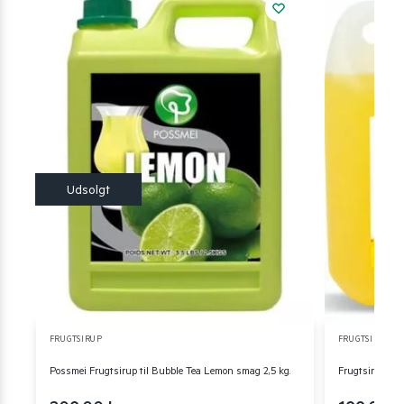
FRUGTSIRUP
FRUGTSIRUP
Possmei Frugtsirup til Bubble Tea Lemon smag 2,5 kg.
Frugtsirup til