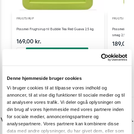
FRUGTSIRUP
FRUGTSIRUP
Possmei Frugtsirup til Bubble Tea Red Guava 2,5 kg.
Possmei Frugt
smag 2,5 liter
169,00
kr.
189,00
k
Tilføj til kurv
Denne hjemmeside bruger cookies
Vi bruger cookies til at tilpasse vores indhold og
annoncer, til at vise dig funktioner til sociale medier og til
at analysere vores trafik. Vi deler også oplysninger om
din brug af vores hjemmeside med vores partnere inden
Har du spørgsmål eller brug for hjælp?
for sociale medier, annonceringspartnere og
Vi er lige her. Kundeservice sidder klar til at hjælpe dig.
analysepartnere. Vores partnere kan kombinere disse
data med andre oplysninger, du har givet dem, eller som