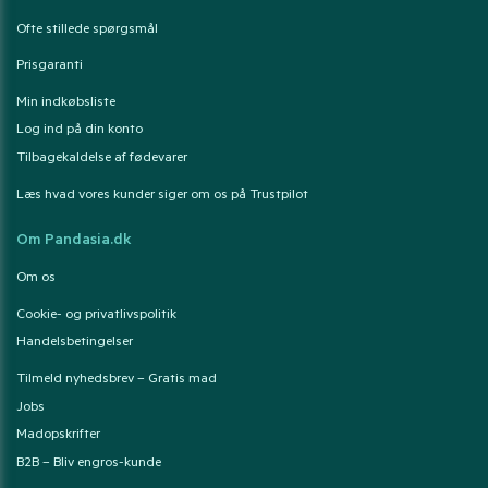
Ofte stillede spørgsmål
Prisgaranti
Min indkøbsliste
Log ind på din konto
Tilbagekaldelse af fødevarer
Læs hvad vores kunder siger om os på Trustpilot
Om Pandasia.dk
Om os
Cookie- og privatlivspolitik
Handelsbetingelser
Tilmeld nyhedsbrev – Gratis mad
Jobs
Madopskrifter
B2B – Bliv engros-kunde