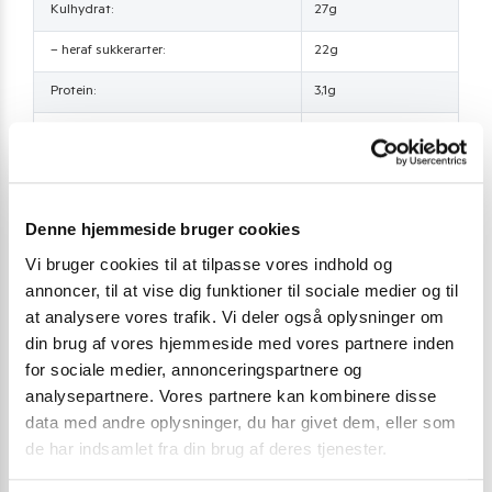
Kulhydrat:
27g
– heraf sukkerarter:
22g
Protein:
3,1g
Salt:
10,3g
Denne hjemmeside bruger cookies
Vægt
1,35 kg
Vi bruger cookies til at tilpasse vores indhold og
annoncer, til at vise dig funktioner til sociale medier og til
Brand
Megachef
at analysere vores trafik. Vi deler også oplysninger om
din brug af vores hjemmeside med vores partnere inden
Land
Thailand
for sociale medier, annonceringspartnere og
analysepartnere. Vores partnere kan kombinere disse
Nudler
Østerssauce
data med andre oplysninger, du har givet dem, eller som
de har indsamlet fra din brug af deres tjenester.
Chili styrke
Styrke 0 – Chilli Free Zone