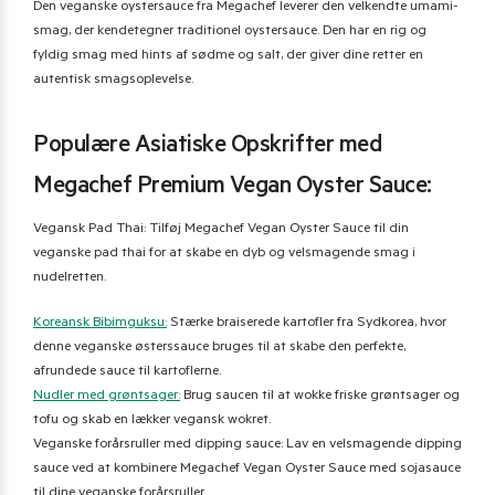
Den veganske oystersauce fra Megachef leverer den velkendte umami-
smag, der kendetegner traditionel oystersauce. Den har en rig og
fyldig smag med hints af sødme og salt, der giver dine retter en
autentisk smagsoplevelse.
Populære Asiatiske Opskrifter med
Megachef Premium Vegan Oyster Sauce:
Vegansk Pad Thai: Tilføj Megachef Vegan Oyster Sauce til din
veganske pad thai for at skabe en dyb og velsmagende smag i
nudelretten.
Koreansk Bibimguksu:
Stærke braiserede kartofler fra Sydkorea, hvor
denne veganske østerssauce bruges til at skabe den perfekte,
afrundede sauce til kartoflerne.
Nudler med grøntsager:
Brug saucen til at wokke friske grøntsager og
tofu og skab en lækker vegansk wokret.
Veganske forårsruller med dipping sauce: Lav en velsmagende dipping
sauce ved at kombinere Megachef Vegan Oyster Sauce med sojasauce
til dine veganske forårsruller.