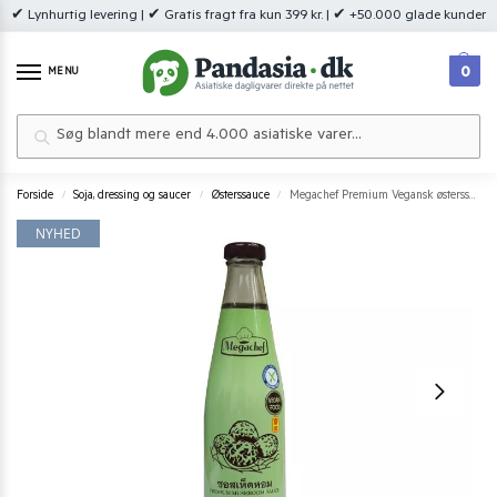
✔ Lynhurtig levering | ✔ Gratis fragt fra kun 399 kr. | ✔ +50.000 glade kunder
0
MENU
Søg
Forside
Soja, dressing og saucer
Østerssauce
Megachef Premium Vegansk østerssauce 570 g.
/
/
/
NYHED