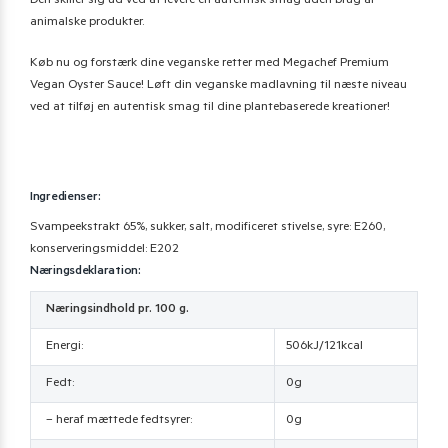
Den skiller sig ud ved at levere en autentisk smag uden brug af
animalske produkter.
Køb nu og forstærk dine veganske retter med Megachef Premium
Vegan Oyster Sauce! Løft din veganske madlavning til næste niveau
ved at tilføj en autentisk smag til dine plantebaserede kreationer!
Ingredienser:
Svampeekstrakt 65%, sukker, salt, modificeret stivelse, syre: E260,
konserveringsmiddel: E202
Næringsdeklaration:
Næringsindhold pr. 100 g.
Energi:
506kJ/121kcal
Fedt:
0g
– heraf mættede fedtsyrer:
0g