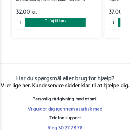
Dek Som Boon Oyster Sauce Healthy Boy 250 ml.
Vegansk Øster
32,00
kr.
37,00
kr.
Tilføj til kurv
Har du spørgsmål eller brug for hjælp?
Vi er lige her. Kundeservice sidder klar til at hjælpe dig.
Personlig rådgivning med et smil
Vi guider dig igennem asiatisk mad
Telefon support
Ring 30 27 78 78