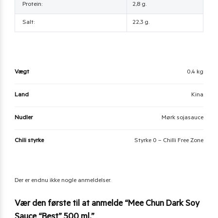
Protein:
2,8 g.
Salt:
22,3 g.
Vægt
0,4 kg
Land
Kina
Nudler
Mørk sojasauce
Chili styrke
Styrke 0 – Chilli Free Zone
Der er endnu ikke nogle anmeldelser.
Vær den første til at anmelde “Mee Chun Dark Soy
Sauce “Best” 500 ml.”