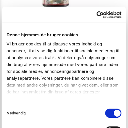
Denne hjemmeside bruger cookies
Vi bruger cookies til at tilpasse vores indhold og
annoncer, til at vise dig funktioner til sociale medier og til
at analysere vores trafik. Vi deler også oplysninger om
din brug af vores hjemmeside med vores partnere inden
SOJASAUCE
,
SUSHI SOJA, DRESSING OG SAUCER
SOJASAUCE
for sociale medier, annonceringspartnere og
Healthy Boy Japansk Sojasauce All purpose 1 l.
Healthy Boy so
analysepartnere. Vores partnere kan kombinere disse
salt) 500 ml.
data med andre oplysninger, du har givet dem, eller som
65,00
kr
69,00
kr.
de har indsamlet fra din brug af deres tjenester.
Tilføj til kurv
S
Nødvendig
a
m
t