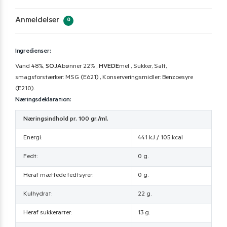
Anmeldelser
0
Ingredienser:
Vand 48%,
SOJA
bønner 22% ,
HVEDE
mel , Sukker, Salt,
smagsforstærker: MSG (E621) , Konserveringsmidler: Benzoesyre
(E210).
Næringsdeklaration:
Næringsindhold pr. 100 gr./ml.
Energi:
441 kJ / 105 kcal
Fedt:
0 g.
Heraf mættede fedtsyrer:
0 g.
Kulhydrat:
22 g.
Heraf sukkerarter:
13 g.