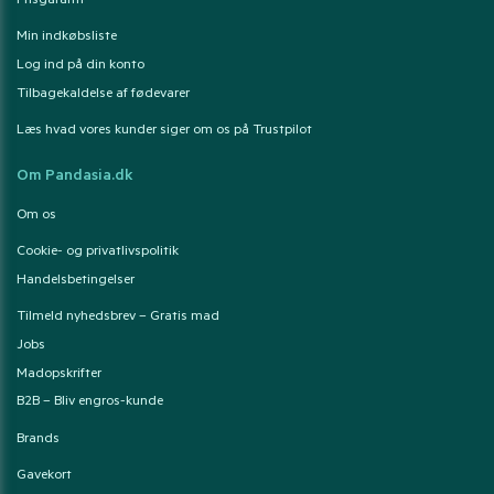
Prisgaranti
Min indkøbsliste
Log ind på din konto
Tilbagekaldelse af fødevarer
Læs hvad vores kunder siger om os på Trustpilot
Om Pandasia.dk
Om os
Cookie- og privatlivspolitik
Handelsbetingelser
Tilmeld nyhedsbrev – Gratis mad
Jobs
Madopskrifter
B2B – Bliv engros-kunde
Brands
Gavekort