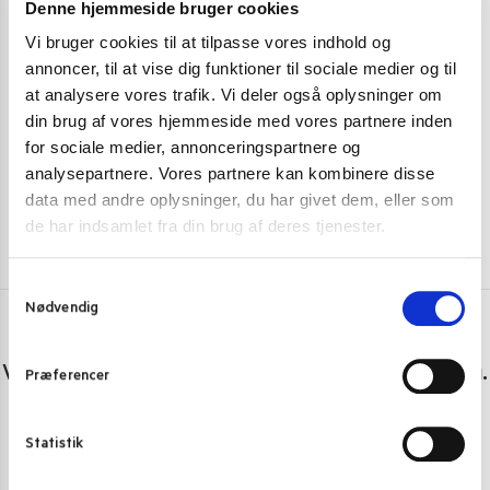
JUICE, FRUGTDRIK OG ØVRIGE DRIKKE
,
JUL
JUICE, FRUGTD
Denne hjemmeside bruger cookies
Vi bruger cookies til at tilpasse vores indhold og
Mogu Mogu Mango Drik Med Nata de Coco jelly 320 ml.
Mmm…aaza (M
annoncer, til at vise dig funktioner til sociale medier og til
17,00
kr.
Fra 199,
at analysere vores trafik. Vi deler også oplysninger om
din brug af vores hjemmeside med vores partnere inden
Tilføj til kurv
for sociale medier, annonceringspartnere og
analysepartnere. Vores partnere kan kombinere disse
data med andre oplysninger, du har givet dem, eller som
de har indsamlet fra din brug af deres tjenester.
S
Nødvendig
a
m
Har du spørgsmål eller brug for hjælp?
t
Vi er lige her. Kundeservice sidder klar til at hjælpe dig.
Præferencer
y
k
Personlig rådgivning med et smil
k
Statistik
Vi guider dig igennem asiatisk mad
e