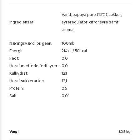
Vand, papaya puré (25%), sukker,
Ingredienser:
syreregulator: citronsyre samt
aroma.
Næringsværdi pr. genn.
100ml:
En
e
rgi:
214kJ / 50kcal
Fed
t
:
0,0
Heraf mættede fedtsyrer:
0,0
Kulhydrat:
12,1
Heraf sukkerarter:
12,1
Protein:
0,5
Salt:
0,01
Vægt
1,08 kg