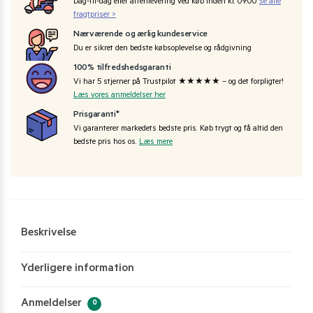
Dag-til-dag eller aftenlevering ved køb inden kl. 09:00
Se alle
fragtpriser >
Nærværende og ærlig kundeservice
Du er sikret den bedste købsoplevelse og rådgivning
100% tilfredshedsgaranti
Vi har 5 stjerner på Trustpilot ★★★★★ – og det forpligter!
Læs vores anmeldelser her
Prisgaranti*
Vi garanterer markedets bedste pris. Køb trygt og få altid den
bedste pris hos os.
Læs mere
Beskrivelse
Yderligere information
Anmeldelser
0