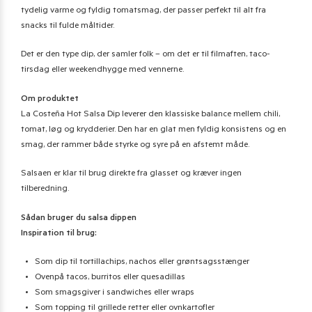
tydelig varme og fyldig tomatsmag, der passer perfekt til alt fra
snacks til fulde måltider.
Det er den type dip, der samler folk – om det er til filmaften, taco-
tirsdag eller weekendhygge med vennerne.
Om produktet
La Costeña Hot Salsa Dip leverer den klassiske balance mellem chili,
tomat, løg og krydderier. Den har en glat men fyldig konsistens og en
smag, der rammer både styrke og syre på en afstemt måde.
Salsaen er klar til brug direkte fra glasset og kræver ingen
tilberedning.
Sådan bruger du salsa dippen
Inspiration til brug:
Som dip til tortillachips, nachos eller grøntsagsstænger
Ovenpå tacos, burritos eller quesadillas
Som smagsgiver i sandwiches eller wraps
Som topping til grillede retter eller ovnkartofler