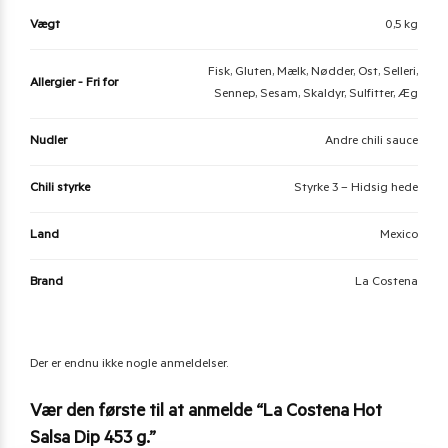
Vægt
0,5 kg
Fisk, Gluten, Mælk, Nødder, Ost, Selleri,
Allergier - Fri for
Sennep, Sesam, Skaldyr, Sulfitter, Æg
Nudler
Andre chili sauce
Chili styrke
Styrke 3 – Hidsig hede
Land
Mexico
Brand
La Costena
Der er endnu ikke nogle anmeldelser.
Vær den første til at anmelde “La Costena Hot
Salsa Dip 453 g.”