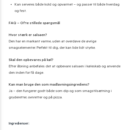
Kan serveres både kold og opvarmet – og passer til både hverdag
og fest.
FAQ – Ofte stillede spørgsmål
Hvor stærk er salsaen?
Den har en markant varme, uden at overdøve de øvrige
smagselementer. Perfekt til dig, der kan lide lidt styrke.
Skal den opbevares på køl?
Efter åbning anbefales det at opbevare salsaen i køleskab og anvende
den inden for få dage.
Kan man bruge den som madlavningsingrediens?
Ja – den fungerer godt både som dip og som smagstilsætning i
gryderetter, ovnretter og på pizza.
Ingredienser: