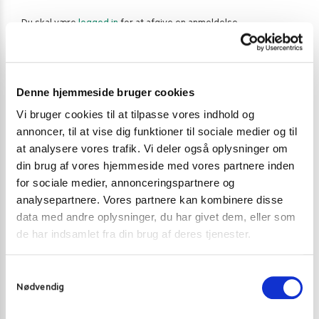
Du skal være
logged in
for at afgive en anmeldelse.
Varenummer (SKU):
3525
Denne hjemmeside bruger cookies
Kategorier:
Andre saucer
,
Dressing og tilbehør
,
Mexicansk mad
,
Sur-sød sauce
Vi bruger cookies til at tilpasse vores indhold og
annoncer, til at vise dig funktioner til sociale medier og til
at analysere vores trafik. Vi deler også oplysninger om
din brug af vores hjemmeside med vores partnere inden
Gode alternativer til dette produkt
for sociale medier, annonceringspartnere og
analysepartnere. Vores partnere kan kombinere disse
data med andre oplysninger, du har givet dem, eller som
de har indsamlet fra din brug af deres tjenester.
S
Nødvendig
a
m