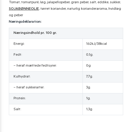
Tomat, tomatpuré, løg, jalapeñopeber, grøn peber, salt, eddike, sukker,
SOJABØNNEOLIE
, tørret koriander, naturlig korianderaroma, hvidløg
og peber
Næringsdeklaration:
Næringsindhold pr. 100 gr.
Energi:
162kJ/38kcal
Fedt:
0,1g.
– heraf mættede fedtsyrer:
0g
Kulhydrat:
7,7g.
– heraf sukkerarter:
3g.
Protein:
1g.
Salt:
1,3g.