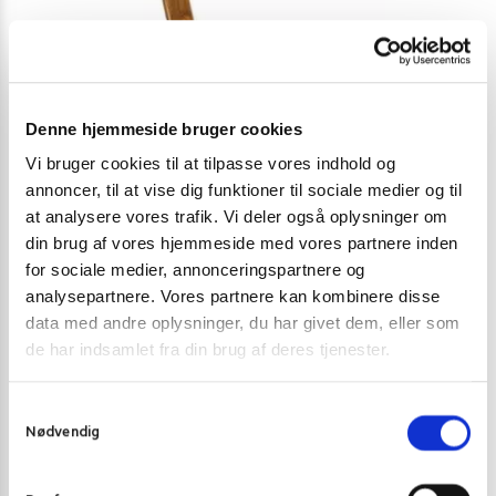
Denne hjemmeside bruger cookies
Vi bruger cookies til at tilpasse vores indhold og
annoncer, til at vise dig funktioner til sociale medier og til
at analysere vores trafik. Vi deler også oplysninger om
din brug af vores hjemmeside med vores partnere inden
SKEER
SKEER
for sociale medier, annonceringspartnere og
Ramen ske 22×7 cm.
Stor Ris Ske (
analysepartnere. Vores partnere kan kombinere disse
data med andre oplysninger, du har givet dem, eller som
22,00
kr.
34,00
kr
25,00
kr.
de har indsamlet fra din brug af deres tjenester.
Tilføj til kurv
S
Nødvendig
a
m
t