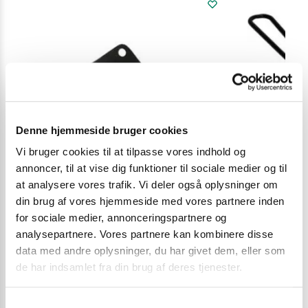
Denne hjemmeside bruger cookies
Vi bruger cookies til at tilpasse vores indhold og
annoncer, til at vise dig funktioner til sociale medier og til
at analysere vores trafik. Vi deler også oplysninger om
din brug af vores hjemmeside med vores partnere inden
for sociale medier, annonceringspartnere og
analysepartnere. Vores partnere kan kombinere disse
data med andre oplysninger, du har givet dem, eller som
KØKKENKNIVE OG REDSKABER
HOT POT & KO
TILBEHØR
,
JUL
de har indsamlet fra din brug af deres tjenester.
Steel chopper (20 cm)
Hot pot sigte s
S