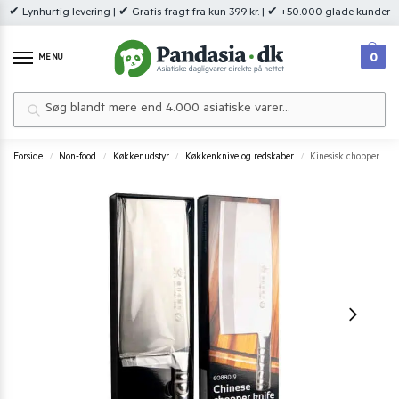
✔ Lynhurtig levering | ✔ Gratis fragt fra kun 399 kr. | ✔ +50.000 glade kunder
0
MENU
Søg
Forside
Non-food
Køkkenudstyr
Køkkenknive og redskaber
Kinesisk chopper kniv 32,5×10 cm – Skarp, kraftfuld og alsidig
/
/
/
/