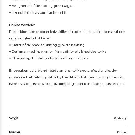
• Velegnet til både kød og grøntsager
• Fremstillet i holdbart rustfrit stål
Unikke fordele:
Denne kinesiske chopper kniv skiller sig ud med sin solide konstruktion
og alsidighed i køkkenet.
• Klarer både præcise snit og grovere hakning
• Designet med inspiration fra traditionelle kinesiske kokke
• Et værktøj, der både er funktionelt og æstetisk
Et populært valg blandt både amatørkokke og professionelle, der
ønsker en kraftfuld og pålidelig kniv til asiatisk madlavning. Et must-
have, hvis du elsker wokmad, dumplings eller klassiske kinesiske retter.
Vægt
0,34 kg
Nudler
Knive