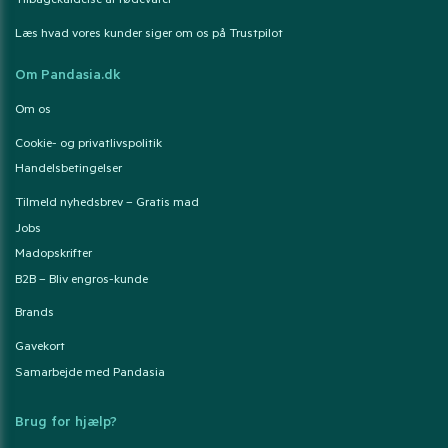
Tilbagekaldelse af fødevarer
Læs hvad vores kunder siger om os på Trustpilot
Om Pandasia.dk
Om os
Cookie- og privatlivspolitik
Handelsbetingelser
Tilmeld nyhedsbrev – Gratis mad
Jobs
Madopskrifter
B2B – Bliv engros-kunde
Brands
Gavekort
Samarbejde med Pandasia
Brug for hjælp?