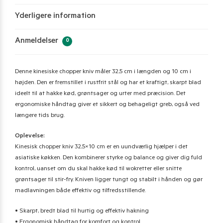
Yderligere information
Anmeldelser
0
Denne kinesiske chopper kniv måler 32,5 cm i længden og 10 cm i
højden. Den er fremstillet i rustfrit stål og har et kraftigt, skarpt blad
ideelt til at hakke kød, grøntsager og urter med præcision. Det
ergonomiske håndtag giver et sikkert og behageligt greb, også ved
længere tids brug.
Oplevelse:
Kinesisk chopper kniv 32,5×10 cm er en uundværlig hjælper i det
asiatiske køkken. Den kombinerer styrke og balance og giver dig fuld
kontrol, uanset om du skal hakke kød til wokretter eller snitte
grøntsager til stir-fry. Kniven ligger tungt og stabilt i hånden og gør
madlavningen både effektiv og tilfredsstillende.
• Skarpt, bredt blad til hurtig og effektiv hakning
• Ergonomisk håndtag for komfort og kontrol