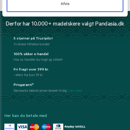
Afvis
kundeservice@pandasia.dk
Derfor har 10.000+ madelskere valgt Pandasia.dk
5 stjerner på Trustpilot
Vi elsker tilfredse kunder
100% sikker e-handel
Hos os handler du trygt og sikkert
Fri fragt over 399 kr.
- ellers fra kun 39 kr.
Prisgaranti*
Danmarks bedste priser leveret til dig.
Læs mere
Her kan du betale med