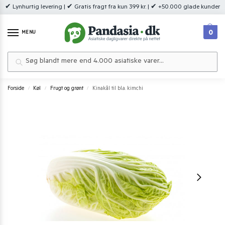
✔ Lynhurtig levering | ✔ Gratis fragt fra kun 399 kr. | ✔ +50.000 glade kunder
0
MENU
Søg
Forside
Køl
Frugt og grønt
Kinakål til bl.a. kimchi
/
/
/