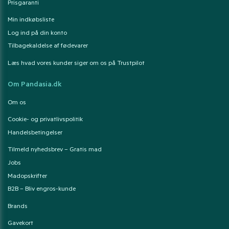
Prisgaranti
Min indkøbsliste
Log ind på din konto
Tilbagekaldelse af fødevarer
Læs hvad vores kunder siger om os på Trustpilot
Om Pandasia.dk
Om os
Cookie- og privatlivspolitik
Handelsbetingelser
Tilmeld nyhedsbrev – Gratis mad
Jobs
Madopskrifter
B2B – Bliv engros-kunde
Brands
Gavekort