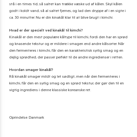
stå i en times tid, så saltet kan trække væske ud af kålen. Skyl kålen
godt i koldt vand, så al saltet fjernes, og lad den dryppe af i en sigte i
ca. 30 minutter. Nu er din kinakål klar til at blive brugt i kimchi.
Hvad er der specielt ved kinakål til kimchi?
Kinakål er den mest populære kåltype til kimchi, fordi den har en sprød
og knasende tekstur og er mildere i smagen end andre kålsorter. Når
den fermenteres i kimchi, får den en karakteristisk syrlig smag og en
dejlig sprødhed, der passer perfekt til de andre ingredienser i retten.
Hvordan smager kinakål?
Rå kinakål smager mildt og let sødligt, men når den fermenteres i
kimchi, får den en syrlig smag og en sprød tekstur, der gør den til en
vigtig ingrediens i denne klassiske koreanske ret.
Oprindelse: Danmark