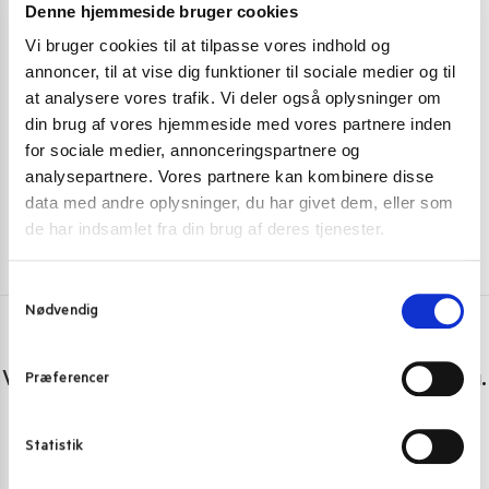
Denne hjemmeside bruger cookies
FRUGT OG GRØNT
FRUGT OG GRØ
Vi bruger cookies til at tilpasse vores indhold og
annoncer, til at vise dig funktioner til sociale medier og til
Frisk sator bønner (Stink beans) 100 g.
Durian frugt fr
at analysere vores trafik. Vi deler også oplysninger om
39,00
kr.
399,00
k
din brug af vores hjemmeside med vores partnere inden
for sociale medier, annonceringspartnere og
Skriv mig op
analysepartnere. Vores partnere kan kombinere disse
data med andre oplysninger, du har givet dem, eller som
de har indsamlet fra din brug af deres tjenester.
S
Nødvendig
a
m
Har du spørgsmål eller brug for hjælp?
t
Vi er lige her. Kundeservice sidder klar til at hjælpe dig.
Præferencer
y
k
Personlig rådgivning med et smil
k
Statistik
Vi guider dig igennem asiatisk mad
e