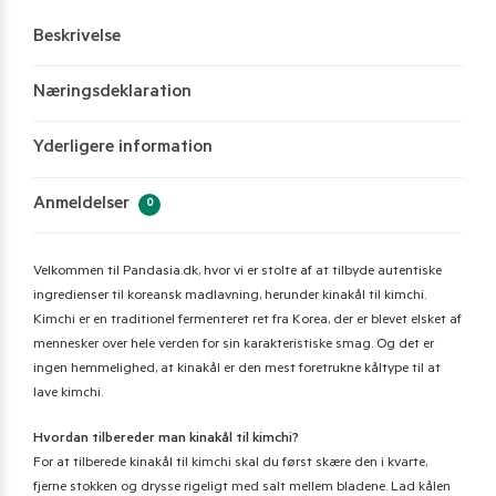
Beskrivelse
Næringsdeklaration
Yderligere information
Anmeldelser
0
Velkommen til Pandasia.dk, hvor vi er stolte af at tilbyde autentiske
ingredienser til koreansk madlavning, herunder kinakål til kimchi.
Kimchi er en traditionel fermenteret ret fra Korea, der er blevet elsket af
mennesker over hele verden for sin karakteristiske smag. Og det er
ingen hemmelighed, at kinakål er den mest foretrukne kåltype til at
lave kimchi.
Hvordan tilbereder man kinakål til kimchi?
For at tilberede kinakål til kimchi skal du først skære den i kvarte,
fjerne stokken og drysse rigeligt med salt mellem bladene. Lad kålen