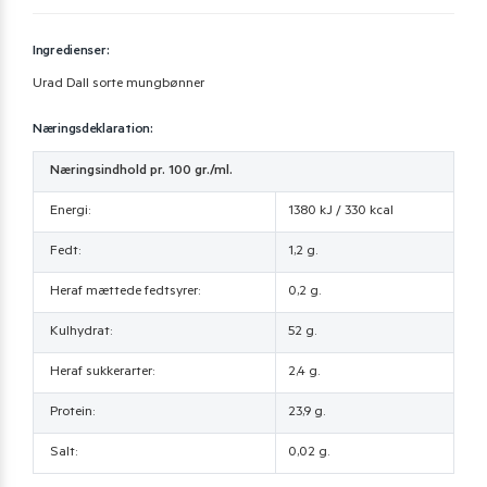
Ingredienser:
Urad Dall sorte mungbønner
Næringsdeklaration:
Næringsindhold pr. 100 gr./ml.
Energi:
1380 kJ / 330 kcal
Fedt:
1,2 g.
Heraf mættede fedtsyrer:
0,2 g.
Kulhydrat:
52 g.
Heraf sukkerarter:
2,4 g.
Protein:
23,9 g.
Salt:
0,02 g.