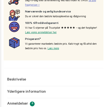
Dag-til-dag eller aftenlevering ved køb inden kl. 09:00
Se alle
fragtpriser >
Nærværende og ærlig kundeservice
Du er sikret den bedste købsoplevelse og rådgivning
100% tilfredshedsgaranti
Vi har 5 stjerner på Trustpilot ★★★★★ – og det forpligter!
Læs vores anmeldelser her
Prisgaranti*
Vi garanterer markedets bedste pris. Køb trygt og få altid den
bedste pris hos os.
Læs mere
Beskrivelse
Yderligere information
Anmeldelser
0