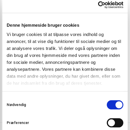
Denne hjemmeside bruger cookies
Vi bruger cookies til at tilpasse vores indhold og
annoncer, til at vise dig funktioner til sociale medier og til
at analysere vores trafik. Vi deler også oplysninger om
BØNNER OG BÆLGFRUGTER
,
GRØNT OG FRUGT PÅ GLAS OG
BØNNER OG B
DÅSE
din brug af vores hjemmeside med vores partnere inden
Tin Lung Dried White Fungus 100 g.
TRS Urid Dal l
for sociale medier, annonceringspartnere og
analysepartnere. Vores partnere kan kombinere disse
34,00
kr.
32,00
kr
data med andre oplysninger, du har givet dem, eller som
Tilføj til kurv
de har indsamlet fra din brug af deres tjenester.
S
Nødvendig
a
m
t
Præferencer
y