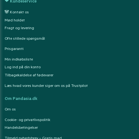
❤ Kundeservice
🐼 Kontakt os
Mød holdet
Fragt og levering
Ofte stillede spørgsmål
Prisgaranti
Min indkøbsliste
Log ind på din konto
Tilbagekaldelse af fødevarer
Læs hvad vores kunder siger om os på Trustpilot
Om Pandasia.dk
Om os
Cookie- og privatlivspolitik
Handelsbetingelser
Tilmeld nyhedsbrev – Gratis mad