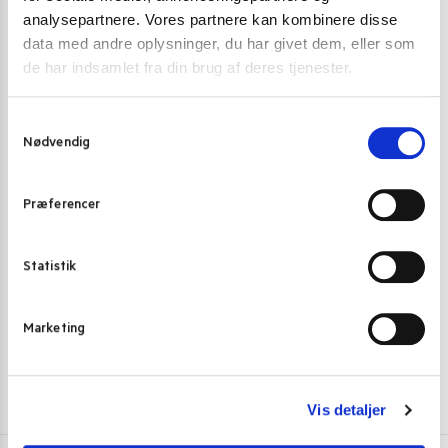
analysepartnere. Vores partnere kan kombinere disse
data med andre oplysninger, du har givet dem, eller som
de har indsamlet fra din brug af deres tjenester.
S
Nødvendig
a
m
ÆRTER, BØNNER OG FRØ
NØDDER, FRØ 
t
Præferencer
y
Fresh Sunshine garlic flavor peas 75 g.
Kilic Solsikkef
k
19,00
kr.
36,00
kr
k
Statistik
Tilføj til kurv
e
v
Marketing
a
l
g
Vis detaljer