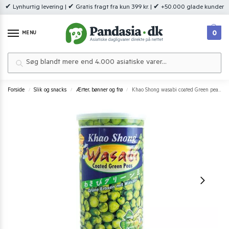
✔ Lynhurtig levering | ✔ Gratis fragt fra kun 399 kr. | ✔ +50.000 glade kunder
0
MENU
Søg
Forside
Slik og snacks
Ærter, bønner og frø
Khao Shong wasabi coated Green peas 280 g.
/
/
/