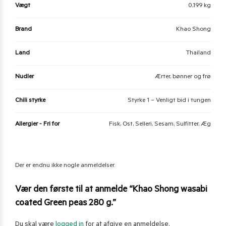
Vægt
0,199 kg
Brand
Khao Shong
Land
Thailand
Nudler
Ærter, bønner og frø
Chili styrke
Styrke 1 – Venligt bid i tungen
Allergier - Fri for
Fisk, Ost, Selleri, Sesam, Sulfitter, Æg
Der er endnu ikke nogle anmeldelser.
Vær den første til at anmelde “Khao Shong wasabi
coated Green peas 280 g.”
Du skal være
logged in
for at afgive en anmeldelse.