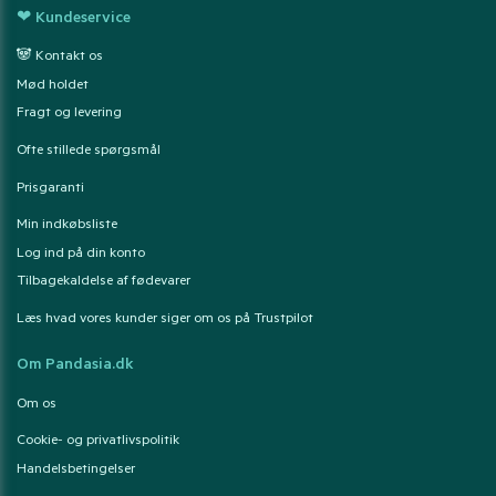
❤ Kundeservice
🐼 Kontakt os
Mød holdet
Fragt og levering
Ofte stillede spørgsmål
Prisgaranti
Min indkøbsliste
Log ind på din konto
Tilbagekaldelse af fødevarer
Læs hvad vores kunder siger om os på Trustpilot
Om Pandasia.dk
Om os
Cookie- og privatlivspolitik
Handelsbetingelser