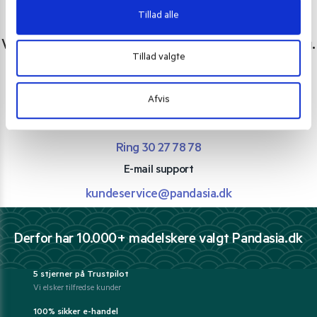
Tillad alle
Har du spørgsmål eller brug for hjælp?
Vi er lige her. Kundeservice sidder klar til at hjælpe dig.
Tillad valgte
Personlig rådgivning med et smil
Afvis
Vi guider dig igennem asiatisk mad
Telefon support
Ring 30 27 78 78
E-mail support
kundeservice@pandasia.dk
Derfor har 10.000+ madelskere valgt Pandasia.dk
5 stjerner på Trustpilot
Vi elsker tilfredse kunder
100% sikker e-handel