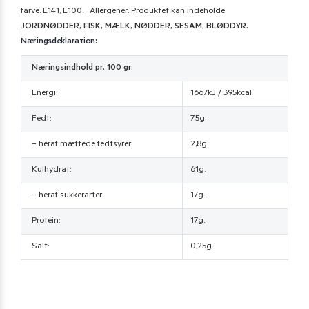
farve: E141, E100. Allergener: Produktet kan indeholde:
J
ORDNØDDER, FISK, MÆLK, NØDDER, SESAM, BLØDDYR.
Næringsdeklaration:
Næringsindhold pr. 100 gr.
Energi:
1667kJ / 395kcal
Fedt:
7,5g.
– heraf mættede fedtsyrer:
2,8g.
Kulhydrat:
61g.
– heraf sukkerarter:
17g.
Protein:
17g.
Salt:
0,25g.