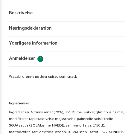
Beskrivelse
Næringsdeklaration
Yderligere information
Anmeldelser
0
Wasabi grønne nødder spises som snack
Ingredienser:
Ingredienser: Grønne ærter (70%),
HVEDE
mel, sukker, glutinous ris mel,
modificeret tapiokastivelse, majsstivelse, palmeolie, solsikkeolie,
SOJA
sauce (
SOJA
bønne,
HVEDE
, salt, vand, farve: E150d),
maltodextrin salt, dextrose, wasabi (0,3%), stabilisator: E322,
SENNEP
,