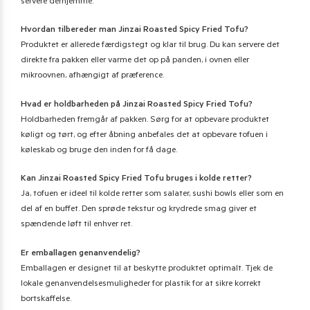
servere derhjemme.
Hvordan tilbereder man Jinzai Roasted Spicy Fried Tofu?
Produktet er allerede færdigstegt og klar til brug. Du kan servere det
direkte fra pakken eller varme det op på panden, i ovnen eller
mikroovnen, afhængigt af præference.
Hvad er holdbarheden på Jinzai Roasted Spicy Fried Tofu?
Holdbarheden fremgår af pakken. Sørg for at opbevare produktet
køligt og tørt, og efter åbning anbefales det at opbevare tofuen i
køleskab og bruge den inden for få dage.
Kan Jinzai Roasted Spicy Fried Tofu bruges i kolde retter?
Ja, tofuen er ideel til kolde retter som salater, sushi bowls eller som en
del af en buffet. Den sprøde tekstur og krydrede smag giver et
spændende løft til enhver ret.
Er emballagen genanvendelig?
Emballagen er designet til at beskytte produktet optimalt. Tjek de
lokale genanvendelsesmuligheder for plastik for at sikre korrekt
bortskaffelse.