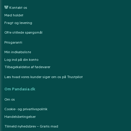
🐼 Kontakt os
Mød holdet
Fragt og levering
Ofte stillede spørgsmål
Prisgaranti
Min indkøbsliste
Log ind på din konto
Tilbagekaldelse af fødevarer
Læs hvad vores kunder siger om os på Trustpilot
Om Pandasia.dk
Om os
Cookie- og privatlivspolitik
Handelsbetingelser
Tilmeld nyhedsbrev – Gratis mad