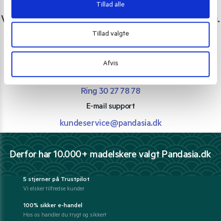
Tillad alle
Har du spørgsmål eller brug for hjælp?
Vi er lige her. Kundeservice sidder klar til at hjælpe dig.
Tillad valgte
Personlig rådgivning med et smil
Vi guider dig igennem asiatisk mad
Afvis
Telefon support
Ring 30 27 78 78
E-mail support
kundeservice@pandasia.dk
Derfor har 10.000+ madelskere valgt Pandasia.dk
5 stjerner på Trustpilot
Vi elsker tilfredse kunder
100% sikker e-handel
Hos os handler du trygt og sikkert