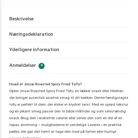
Beskrivelse
Næringsdeklaration
Yderligere information
Anmeldelser
0
Hvad er Jinzai Roasted Spicy Fried Tofu?
Oplev Jinzai Roasted Spicy Fried Tofu, en lækker snack eller tilbehør,
der bringer autentisk asiatisk smag til dit køkken. Denne færdigstegte
tofu er perfekt til dem, der elsker et krydret twist. Med en sprød tekstur
og en pikant smag passer den til både måltider og som selvstændig
snack. Brug den i wokretter, salater eller server den som en del af en
tapas-anretning – mulighederne er uendelige. Leveres i en praktisk
pakke, der gør det nemt at tage den med på farten eller hurtigt