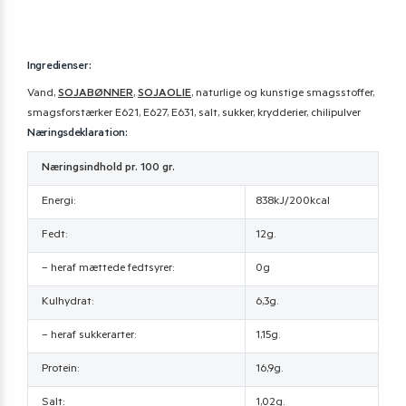
Ingredienser:
Vand,
SOJABØNNER
,
SOJAOLIE
, naturlige og kunstige smagsstoffer,
smagsforstærker E621, E627, E631, salt, sukker, krydderier, chilipulver
Næringsdeklaration:
Næringsindhold pr. 100 gr.
Energi:
838kJ/200kcal
Fedt:
12g.
– heraf mættede fedtsyrer:
0g
Kulhydrat:
6,3g.
– heraf sukkerarter:
1,15g.
Protein:
16,9g.
Salt:
1,02g.