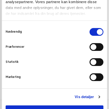
analysepartnere. Vores partnere kan kombinere disse
data med andre oplysninger, du har givet dem, eller som
de har indsamlet fra din brug af deres tjenester.
S
Nødvendig
a
SNACKS
CHIPS
,
RISKIKS
m
t
Mamee Monster Noodle Snack BBQ Flavor 250 g.
Regal Punjabi 
Præferencer
y
35,00
kr.
29,00
kr
k
k
Statistik
Skriv mig op
e
v
Marketing
a
l
g
Vis detaljer