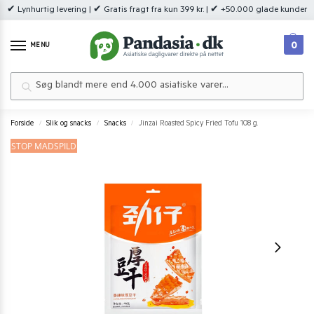
✔ Lynhurtig levering | ✔ Gratis fragt fra kun 399 kr. | ✔ +50.000 glade kunder
0
MENU
Søg
Forside
Slik og snacks
Snacks
Jinzai Roasted Spicy Fried Tofu 108 g.
/
/
/
STOP MADSPILD