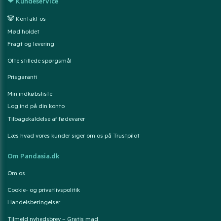
❤ Kundeservice
🐼 Kontakt os
Mød holdet
Fragt og levering
Ofte stillede spørgsmål
Prisgaranti
Min indkøbsliste
Log ind på din konto
Tilbagekaldelse af fødevarer
Læs hvad vores kunder siger om os på Trustpilot
Om Pandasia.dk
Om os
Cookie- og privatlivspolitik
Handelsbetingelser
Tilmeld nyhedsbrev – Gratis mad