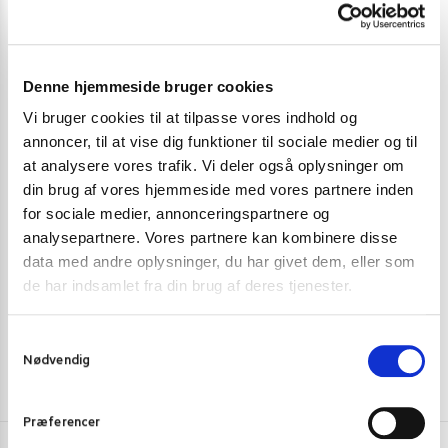
Denne hjemmeside bruger cookies
Vi bruger cookies til at tilpasse vores indhold og
annoncer, til at vise dig funktioner til sociale medier og til
at analysere vores trafik. Vi deler også oplysninger om
INSTANT NUDLER & KOPNUDLER
INSTANT NUDL
din brug af vores hjemmeside med vores partnere inden
Yum Yum instant nudler Tom Yum Creamy
Indomie Insta
for sociale medier, annonceringspartnere og
analysepartnere. Vores partnere kan kombinere disse
7,00
kr.
6,00
kr.
data med andre oplysninger, du har givet dem, eller som
Tilføj til kurv
de har indsamlet fra din brug af deres tjenester.
S
Nødvendig
a
m
t
Præferencer
y