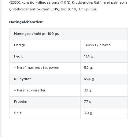
(E330), kunstig kyllingearoma (1,0%). Krydderiolje: Raffineret palmeolie
(indeholder antioxidant E319), løg (0,1%). Chilipulver.
Næringsdeklaration:
Næringsindhold pr. 100 gr.
Energi:
1409kJ / 335kcal
Fedt:
11,4 g.
– heraf mættede fedtsyrer:
5,2 g.
Kulhydrat:
49,4 g.
– heraf sukkerarter:
3,1 g.
Protein:
7,7 g.
Salt:
3,0 g.