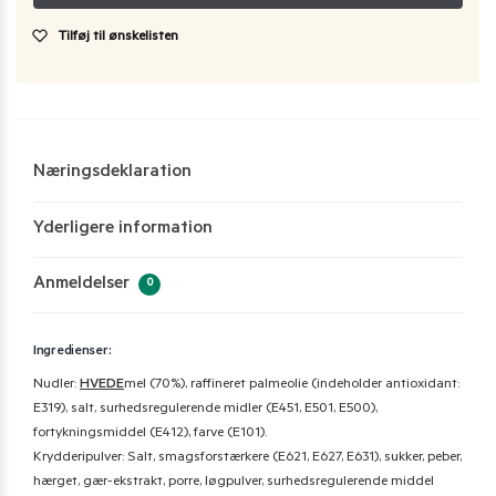
Tilføj til ønskelisten
Næringsdeklaration
Yderligere information
Anmeldelser
0
Ingredienser:
Nudler:
HVEDE
mel (70%), raffineret palmeolie (indeholder antioxidant:
E319), salt, surhedsregulerende midler (E451, E501, E500),
fortykningsmiddel (E412), farve (E101).
Krydderipulver: Salt, smagsforstærkere (E621, E627, E631), sukker, peber,
hærget, gær-ekstrakt, porre, løgpulver, surhedsregulerende middel