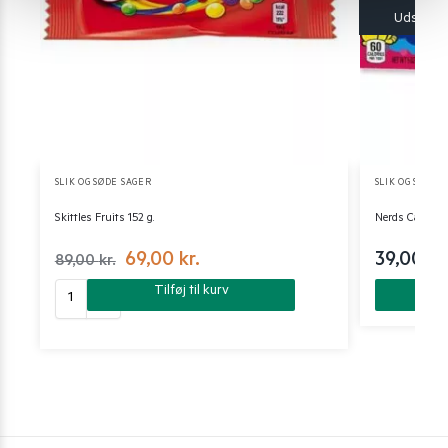
SLIK OG SØDE SAGER
SLIK OG SØDE 
Skittles Fruits 152 g.
Nerds Candy R
69,00
kr.
39,00
kr
89,00
kr.
Tilføj til kurv