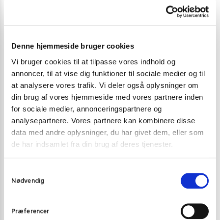
Salt:
0g.
Denne hjemmeside bruger cookies
Vægt
0,2 kg
Vi bruger cookies til at tilpasse vores indhold og
annoncer, til at vise dig funktioner til sociale medier og til
Nudler
Slik og søde sager
at analysere vores trafik. Vi deler også oplysninger om
din brug af vores hjemmeside med vores partnere inden
Land
Sydkorea
for sociale medier, annonceringspartnere og
analysepartnere. Vores partnere kan kombinere disse
Allergier - Fri for
Fisk, Ost, Selleri, Sennep, Sesam
data med andre oplysninger, du har givet dem, eller som
de har indsamlet fra din brug af deres tjenester.
Der er endnu ikke nogle anmeldelser.
S
Nødvendig
a
Vær den første til at anmelde “Ilkwang Lemon &
m
Ginger Candy 250 g.”
t
Præferencer
y