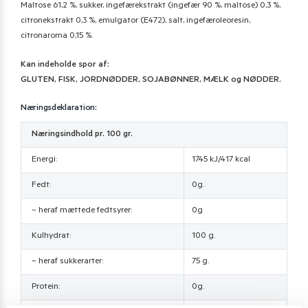
Maltose 61,2 %, sukker, ingefærekstrakt (ingefær 90 %, maltose) 0,3 %,
citronekstrakt 0,3 %, emulgator (E472), salt, ingefæroleoresin,
citronaroma 0,15 %.
Kan indeholde spor af:
GLUTEN, FISK, JORDNØDDER, SOJABØNNER, MÆLK og NØDDER.
Næringsdeklaration:
Næringsindhold pr. 100 gr.
Energi:
1745 kJ/417 kcal
Fedt:
0g.
– heraf mættede fedtsyrer:
0g
Kulhydrat:
100 g.
– heraf sukkerarter:
75 g.
Protein:
0g.