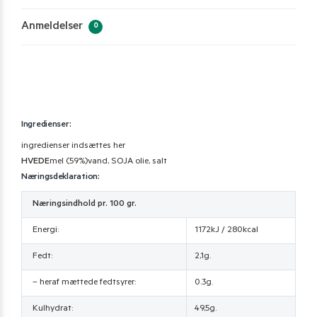
Anmeldelser
0
Ingredienser:
ingredienser indsættes her
HVEDE
mel (59%)vand, SOJA olie, salt
Næringsdeklaration:
Næringsindhold pr. 100 gr.
Energi:
1172kJ / 280kcal
Fedt:
2,1g.
– heraf mættede fedtsyrer:
0.3g.
Kulhydrat:
49,5g.