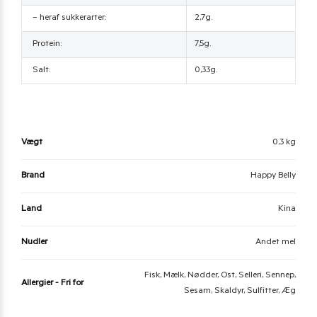
– heraf sukkerarter:
2,7g.
Protein:
7,5g.
Salt:
0,33g.
Vægt
0,3 kg
Brand
Happy Belly
Land
Kina
Nudler
Andet mel
Fisk, Mælk, Nødder, Ost, Selleri, Sennep,
Allergier - Fri for
Sesam, Skaldyr, Sulfitter, Æg