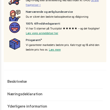
Dag-til-dag eller aftenlevering ved køb inden kl. 09:00
Se alle
fragtpriser >
Nærværende og ærlig kundeservice
Du er sikret den bedste købsoplevelse og rådgivning
100% tilfredshedsgaranti
Vi har 5 stjerner på Trustpilot ★★★★★ – og det forpligter!
Læs vores anmeldelser her
Prisgaranti*
Vi garanterer markedets bedste pris. Køb trygt og få altid den
bedste pris hos os.
Læs mere
Beskrivelse
Næringsdeklaration
Yderligere information