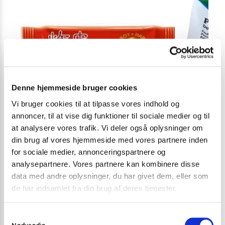
Denne hjemmeside bruger cookies
Vi bruger cookies til at tilpasse vores indhold og
annoncer, til at vise dig funktioner til sociale medier og til
at analysere vores trafik. Vi deler også oplysninger om
din brug af vores hjemmeside med vores partnere inden
for sociale medier, annonceringspartnere og
analysepartnere. Vores partnere kan kombinere disse
FORÅRSRULLEDEJ, GYOZA OG MELPRODUKTER
FORÅRSRULLED
data med andre oplysninger, du har givet dem, eller som
de har indsamlet fra din brug af deres tjenester.
Wonton dej (deep fry) 200 g. (frostvare)
Dej til peking
(frostvare)
38,00
kr.
S
89,00
kr