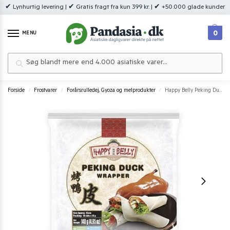
✔ Lynhurtig levering | ✔ Gratis fragt fra kun 399 kr. | ✔ +50.000 glade kunder
0
MENU
Søg
Forside
Frostvarer
Forårsrulledej, Gyoza og melprodukter
Happy Belly Peking Duck Wraps 140 g.
/
/
/