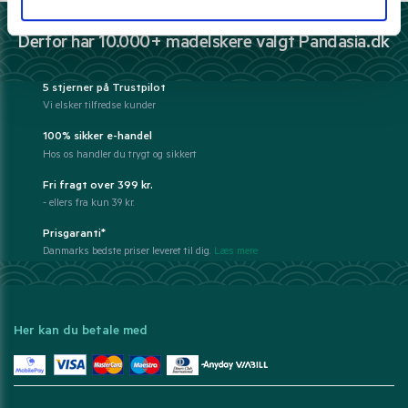
Derfor har 10.000+ madelskere valgt Pandasia.dk
5 stjerner på Trustpilot
Vi elsker tilfredse kunder
100% sikker e-handel
Hos os handler du trygt og sikkert
Fri fragt over 399 kr.
- ellers fra kun 39 kr.
Prisgaranti*
Danmarks bedste priser leveret til dig.
Læs mere
Her kan du betale med