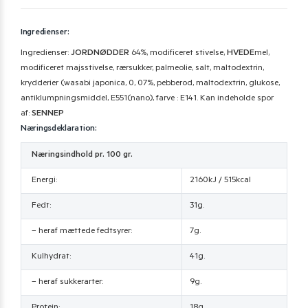
Ingredienser:
Ingredienser:
JORDNØDDER
64%, modificeret stivelse,
HVEDE
mel,
modificeret majsstivelse, rærsukker, palmeolie, salt, maltodextrin,
krydderier (wasabi japonica, 0, 07%, pebberod, maltodextrin, glukose,
antiklumpningsmiddel, E551(nano), farve : E141. Kan indeholde spor
af:
SENNEP
Næringsdeklaration:
Næringsindhold pr. 100 gr.
Energi:
2160kJ / 515kcal
Fedt:
31g.
– heraf mættede fedtsyrer:
7g.
Kulhydrat:
41g.
– heraf sukkerarter:
9g.