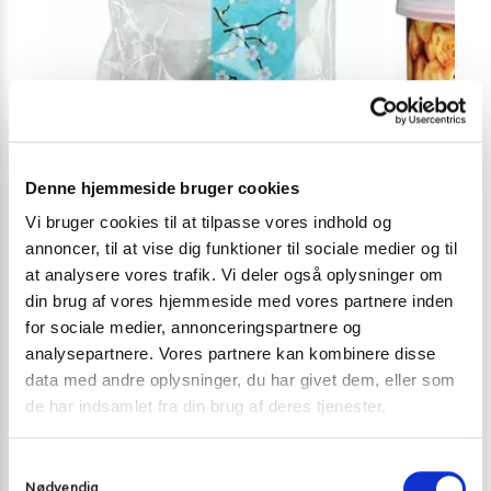
Denne hjemmeside bruger cookies
Vi bruger cookies til at tilpasse vores indhold og
annoncer, til at vise dig funktioner til sociale medier og til
at analysere vores trafik. Vi deler også oplysninger om
din brug af vores hjemmeside med vores partnere inden
for sociale medier, annonceringspartnere og
analysepartnere. Vores partnere kan kombinere disse
PEANUTS OG NØDDER
PEANUTS OG 
data med andre oplysninger, du har givet dem, eller som
Golden Turtle wasabi mix 150 g.
Khao Shong So
de har indsamlet fra din brug af deres tjenester.
24,00
kr.
29,00
kr
S
Tilføj til kurv
Nødvendig