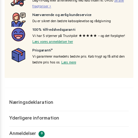
Dag-til-dag eller aftenlevering ved køb inden kl. 09:00
Se alle
fragtpriser >
Nærværende og ærlig kundeservice
Du er sikret den bedste købsoplevelse og rådgivning
100% tilfredshedsgaranti
Vi har 5 stjerner på Trustpilot ★★★★★ – og det forpligter!
Læs vores anmeldelser her
Prisgaranti*
Vi garanterer markedets bedste pris. Køb trygt og få altid den
bedste pris hos os.
Læs mere
Næringsdeklaration
Yderligere information
Anmeldelser
0