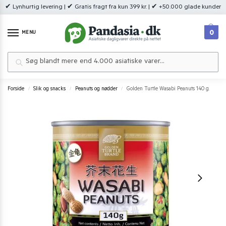
✔ Lynhurtig levering | ✔ Gratis fragt fra kun 399 kr. | ✔ +50.000 glade kunder
0
MENU
Søg
Forside
Slik og snacks
Peanuts og nødder
Golden Turtle Wasabi Peanuts 140 g.
/
/
/