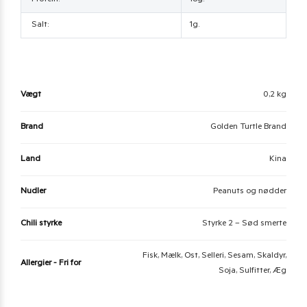
Protein:
18g.
Salt:
1g.
Vægt
0,2 kg
Brand
Golden Turtle Brand
Land
Kina
Nudler
Peanuts og nødder
Chili styrke
Styrke 2 – Sød smerte
Fisk, Mælk, Ost, Selleri, Sesam, Skaldyr,
Allergier - Fri for
Soja, Sulfitter, Æg