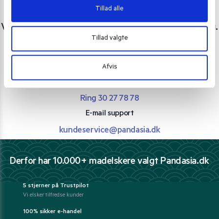
Tillad alle
Har du spørgsmål eller brug for hjælp?
Vi er lige her. Kundeservice sidder klar til at hjælpe dig.
Tillad valgte
Personlig rådgivning med et smil
Vi guider dig igennem asiatisk mad
Afvis
Telefon support
Ring 30 27 78 78
E-mail support
kundeservice@pandasia.dk
Derfor har 10.000+ madelskere valgt Pandasia.dk
5 stjerner på Trustpilot
Vi elsker tilfredse kunder
100% sikker e-handel