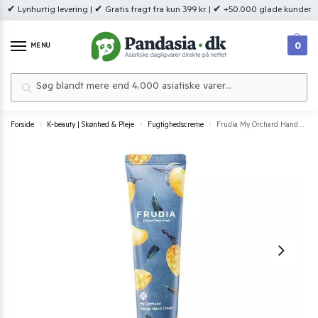
✔ Lynhurtig levering | ✔ Gratis fragt fra kun 399 kr. | ✔ +50.000 glade kunder
0
MENU
Søg
Forside
K-beauty | Skønhed & Pleje
Fugtighedscreme
Frudia My Orchard Hand Cream Mango 30 g.
/
/
/