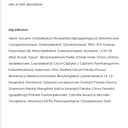
den er helt absorberet.
Ingredienser:
Vand, Glycerin, Cetylalkohol, Mineralolie, Dipropylenglycol, Dimethicone,
Cyclopentasiloxan, Stearylalkohol, Glycerylstearat, PEG-100 Stearat,
Polysorbat 60, Myristylalkohol, Sorbitanstearat, Acrylater / C10-30
Alkyl Acryal, Squat , Butyrospermum Parkii (Shea) smør, Citrus Unshiu-
skrælekstrakt, Laurylalkohol, Coco-Caprylat / Caprate, Xanthangummi,
Kaliumhydroxid, Adenosin, Vitis Vinifera (drue) Frøolie, Prunus
Armeniaca (Abrikos) Kerneolie, Butylenglykol, Lillevandsland .nl, 1,2-
hexandiol, Panthenol, Solanum Lycopersicum (tomat) Frøolie, Punica
Granatum frøolie, Mangifera Indica (mango) Frøolie, Citrus Paradisi
(grapefrugt) Frøolie, honningekstrakt, Centella Asiatica-ekstrakt,
Tocopherol, dinatrium EDTA, Phenoxyethanol, Chlorphenesin, Duft