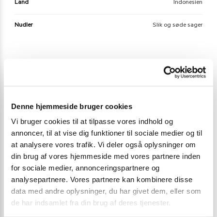
Land
Indonesien
Nudler
Slik og søde sager
Der er endnu ikke nogle anmeldelser.
Vær den første til at anmelde “Esprezzo Vanilla
Coffee Candy 150 g.”
Denne hjemmeside bruger cookies
Vi bruger cookies til at tilpasse vores indhold og
Du skal være
logged in
for at afgive en anmeldelse.
annoncer, til at vise dig funktioner til sociale medier og til
at analysere vores trafik. Vi deler også oplysninger om
din brug af vores hjemmeside med vores partnere inden
Varenummer (SKU):
848-2
for sociale medier, annonceringspartnere og
Kategori:
Slik og søde sager
analysepartnere. Vores partnere kan kombinere disse
data med andre oplysninger, du har givet dem, eller som
de har indsamlet fra din brug af deres tjenester.
Gode alternativer til dette produkt