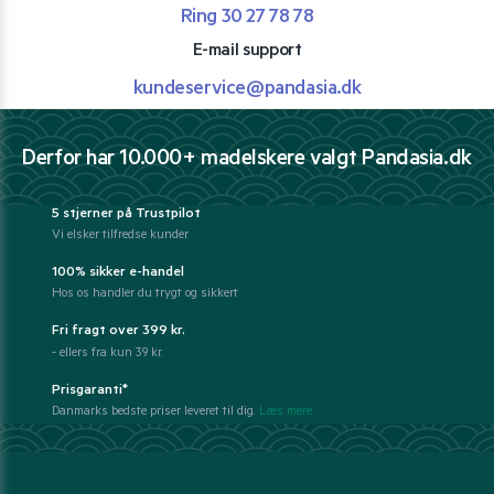
Ring 30 27 78 78
E-mail support
kundeservice@pandasia.dk
Derfor har 10.000+ madelskere valgt Pandasia.dk
5 stjerner på Trustpilot
Vi elsker tilfredse kunder
100% sikker e-handel
Hos os handler du trygt og sikkert
Fri fragt over 399 kr.
- ellers fra kun 39 kr.
Prisgaranti*
Danmarks bedste priser leveret til dig.
Læs mere