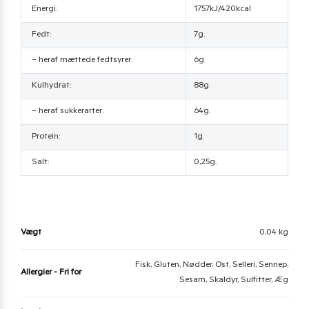
Energi:
1757kJ/420kcal
Fedt:
7g.
– heraf mættede fedtsyrer:
6g
Kulhydrat:
88g.
– heraf sukkerarter:
64g.
Protein:
1g.
Salt:
0,25g.
Vægt
0,04 kg
Fisk, Gluten, Nødder, Ost, Selleri, Sennep,
Allergier - Fri for
Sesam, Skaldyr, Sulfitter, Æg