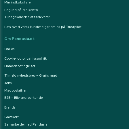
Min indkøbsliste
Log ind på din konto
Tilbagekaldelse af fødevarer
Læs hvad vores kunder siger om os på Trustpilot
Om Pandasia.dk
Om os
Cookie- og privatlivspolitik
Handelsbetingelser
Tilmeld nyhedsbrev – Gratis mad
Jobs
Madopskrifter
B2B – Bliv engros-kunde
Brands
Gavekort
Samarbejde med Pandasia