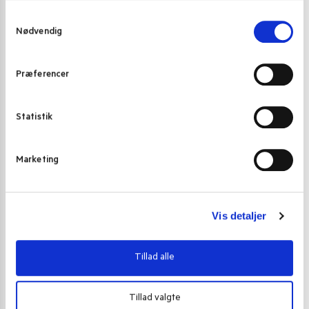
S
Nødvendig
a
m
t
Præferencer
y
k
k
Statistik
e
v
Marketing
a
l
g
Vis detaljer
Tillad alle
Tillad valgte
JUL 2021
,
SLIK OG SØDE SAGER
SLIK OG SØDE 