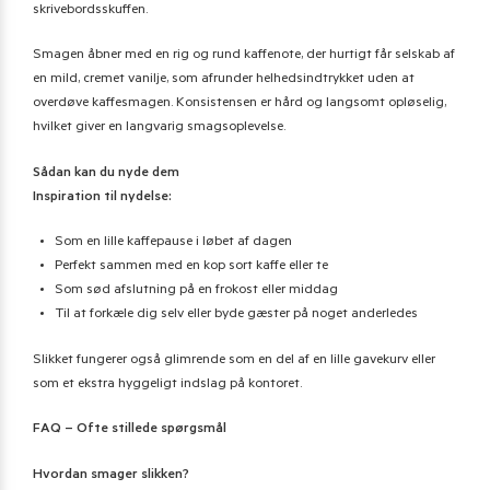
skrivebordsskuffen.
Smagen åbner med en rig og rund kaffenote, der hurtigt får selskab af
en mild, cremet vanilje, som afrunder helhedsindtrykket uden at
overdøve kaffesmagen. Konsistensen er hård og langsomt opløselig,
hvilket giver en langvarig smagsoplevelse.
Sådan kan du nyde dem
Inspiration til nydelse:
Som en lille kaffepause i løbet af dagen
Perfekt sammen med en kop sort kaffe eller te
Som sød afslutning på en frokost eller middag
Til at forkæle dig selv eller byde gæster på noget anderledes
Slikket fungerer også glimrende som en del af en lille gavekurv eller
som et ekstra hyggeligt indslag på kontoret.
FAQ – Ofte stillede spørgsmål
Hvordan smager slikken?