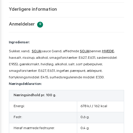
Yderligere information
Anmeldelser
0
Ingredienser:
Sukker, vand,
SOJA
sauce (vand, affedtede
SOJA
bønner,
HVEDE
,
havsalt, rissirup, alkohol, smagsforstærker: E627, E631, sødemiddel:
E955), gærekstrakt, hvidløg, alkohol, salt, sort peberpulver,
smagsforstærker: E627, E631, ingefær, pærepuré, æblepuré,
fortykningsmiddel: E415, surhedsregulerende middel: E330.
Næringsdeklaration:
Næringsindhold pr. 100 g.
Energi:
678 kJ / 162 kcal
Fedt:
0,6 g.
Heraf mættede fedtsyrer:
0,4 g.