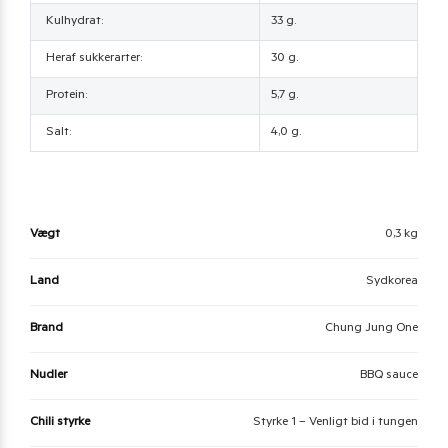
Kulhydrat:
33 g.
Heraf sukkerarter:
30 g.
Protein:
5,7 g.
Salt:
4,0 g.
Vægt
0,3 kg
Land
Sydkorea
Brand
Chung Jung One
Nudler
BBQ sauce
Chili styrke
Styrke 1 – Venligt bid i tungen