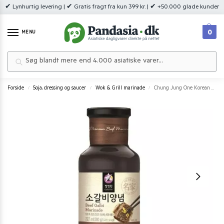
✔ Lynhurtig levering | ✔ Gratis fragt fra kun 399 kr. | ✔ +50.000 glade kunder
0
MENU
Søg
Forside
Soja, dressing og saucer
Wok & Grill marinade
Chung Jung One Korean Galbi Marinade for Beef 280 g.
/
/
/