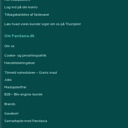
Min indkøbsliste
Log ind på din konto
Tilbagekaldelse af fødevarer
Læs hvad vores kunder siger om os på Trustpilot
Om Pandasia.dk
Om os
Cookie- og privatlivspolitik
Handelsbetingelser
Tilmeld nyhedsbrev – Gratis mad
Jobs
Madopskrifter
B2B – Bliv engros-kunde
Brands
Gavekort
Samarbejde med Pandasia