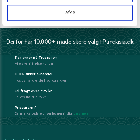
Ring 30 27 78 78
E-mail support
Afvis
kundeservice@pandasia.dk
Derfor har 10.000+ madelskere valgt Pandasia.dk
5 stjerner på Trustpilot
Vi elsker tilfredse kunder
100% sikker e-handel
Hos os handler du trygt og sikkert
Fri fragt over 399 kr.
- ellers fra kun 39 kr.
Prisgaranti*
Danmarks bedste priser leveret til dig.
Læs mere