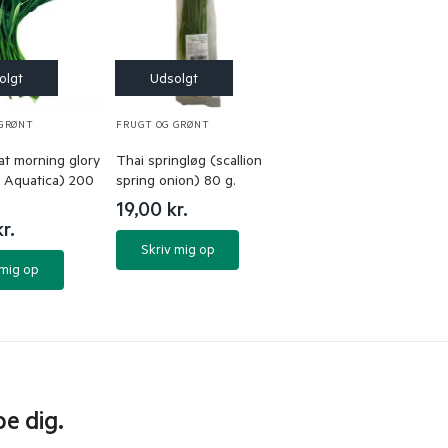
 GRØNT
FRUGT OG GRØNT
at morning glory
Thai springløg (scallion
 Aquatica) 200
spring onion) 80 g.
19,00
kr.
kr.
Skriv mig op
 mig op
pe dig.