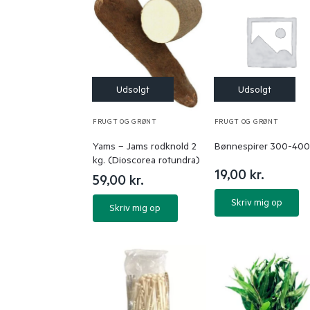
FRUGT OG GRØNT
FRUGT OG GRØNT
Yams – Jams rodknold 2
Bønnespirer 300-400
kg. (Dioscorea rotundra)
19,00
kr.
59,00
kr.
Skriv mig op
Skriv mig op