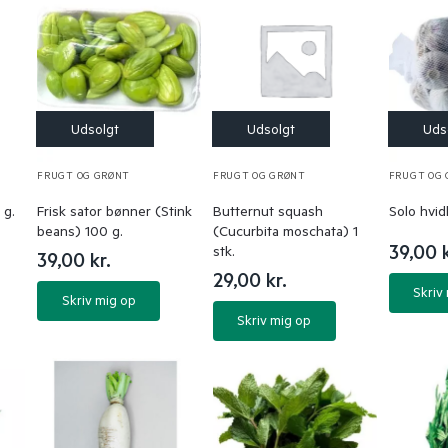
FRUGT OG GRØNT
FRUGT OG GRØNT
FRUGT OG
 g.
Frisk sator bønner (Stink
Butternut squash
Solo hvid
beans) 100 g.
(Cucurbita moschata) 1
39,00
stk.
39,00
kr.
29,00
kr.
Skriv
Skriv mig op
Skriv mig op