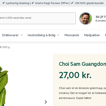
✔ Lynhurtig levering | ✔ Gratis fragt fra kun 399 kr. | ✔ +50.000 glade kunder
Søg
30 27 7
Kundese
Drikkevarer
Husholdning & Bolig
Mexicansk
Madpakker
l 500 g.
Choi Sam Guangdong
27,00
kr.
Choi sam er en kinesisk grøntsag, o
struktur. Det er meget let at forber
østerssauce. Super lækre.