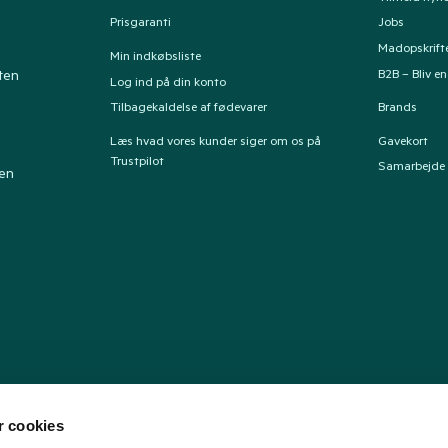
Prisgaranti
Jobs
Madopskrift
Min indkøbsliste
B2B – Bliv e
ten
Log ind på din konto
Tilbagekaldelse af fødevarer
Brands
Læs hvad vores kunder siger om os på
Gavekort
Trustpilot
Samarbejde
ten
 cookies