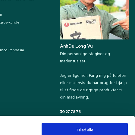
er
ngros-kunde
AnhDu Long Vu
 med Pandasia
Din personlige rådgiver og
madentusiast
Jeg er lige her. Fang mig på telefon
eller mail hvis du har brug for hjælp
til at finde de rigtige produkter til
din madlavning.
30 27 78 78
Kundeservice tlf. 8.30-13.00
kundeservice@pandasia.dk
Tillad alle