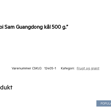
hoi Sam Guangdong kål 500 g.”
Varenummer (SKU):
12405-1
Kategori:
Frugt og grønt
odukt
POPUL