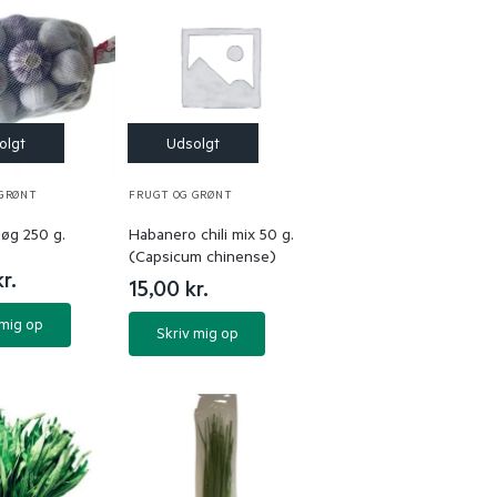
 GRØNT
FRUGT OG GRØNT
løg 250 g.
Habanero chili mix 50 g.
(Capsicum chinense)
kr.
15,00
kr.
 mig op
Skriv mig op