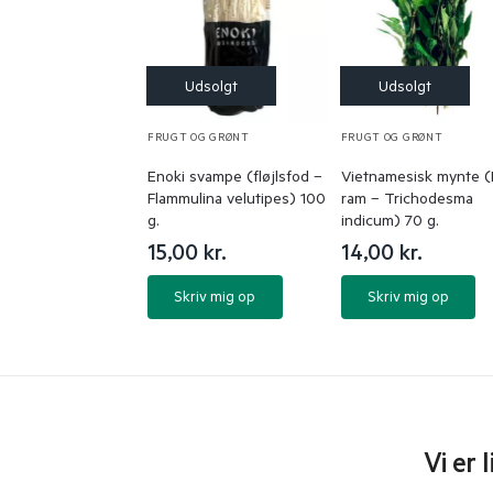
FRUGT OG GRØNT
FRUGT OG GRØNT
Enoki svampe (fløjlsfod –
Vietnamesisk mynte 
Flammulina velutipes) 100
ram – Trichodesma
g.
indicum) 70 g.
15,00
kr.
14,00
kr.
Skriv mig op
Skriv mig op
Vi er 