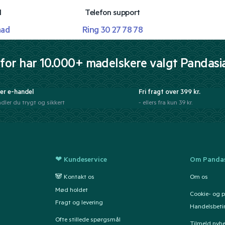
l
Telefon support
mad
Ring 30 27 78 78
for har 10.000+ madelskere valgt Pandasi
er e-handel
Fri fragt over 399 kr.
dler du trygt og sikkert
- ellers fra kun 39 kr.
❤ Kundeservice
Om Pandas
🐼 Kontakt os
Om os
Mød holdet
Cookie- og pr
Fragt og levering
Handelsbeti
Ofte stillede spørgsmål
Tilmeld nyh