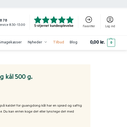
8 78
rvice 8.30-13.00
Favoritter
Log ind
0,00
kr.
Smagekasser
Nyheder
Tilbud
Blog
0
 kål 500 g.
gså kaldet for guangdong kål har en sprød og saftig
ede. Du kan enten koge det eller lynstege det med