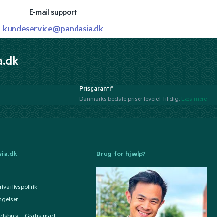
E-mail support
kundeservice@pandasia.dk
a.dk
Prisgaranti*
Danmarks bedste priser leveret til dig.
Læs mere
ia.dk
Brug for hjælp?
ivatlivspolitik
ngelser
edsbrev – Gratis mad