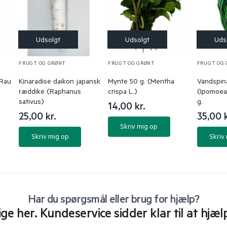
FRUGT OG GRØNT
FRUGT OG GRØNT
FRUGT OG
(Rau
Kinaradise daikon japansk
Mynte 50 g. (Mentha
Vandspin
ræddike (Raphanus
crispa L.)
(Ipomoea
sativus)
g.
14,00
kr.
25,00
kr.
35,00
Skriv mig op
Skriv mig op
Skriv
Har du spørgsmål eller brug for hjælp?
lige her. Kundeservice sidder klar til at hjæl