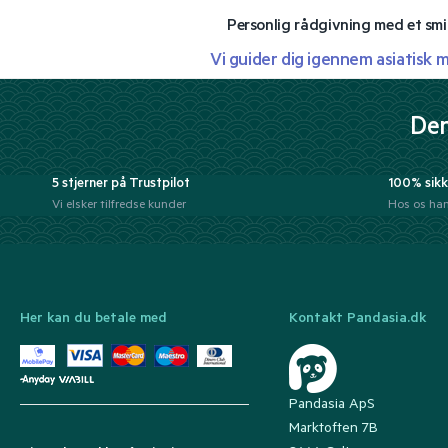
Personlig rådgivning med et smi
Vi guider dig igennem asiatisk 
Der
5 stjerner på Trustpilot
100% sikk
Vi elsker tilfredse kunder
Hos os han
Her kan du betale med
Kontakt Pandasia.dk
Pandasia ApS
Marktoften 7B