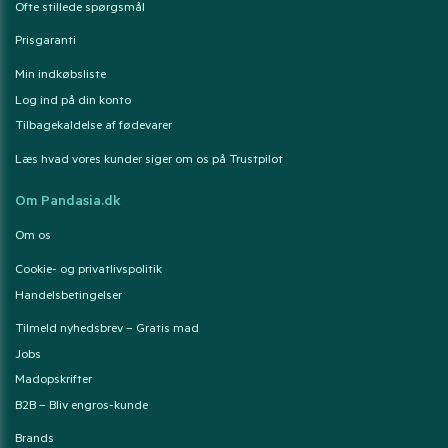
Ofte stillede spørgsmål
Prisgaranti
Min indkøbsliste
Log ind på din konto
Tilbagekaldelse af fødevarer
Læs hvad vores kunder siger om os på Trustpilot
Om Pandasia.dk
Om os
Cookie- og privatlivspolitik
Handelsbetingelser
Tilmeld nyhedsbrev – Gratis mad
Jobs
Madopskrifter
B2B – Bliv engros-kunde
Brands