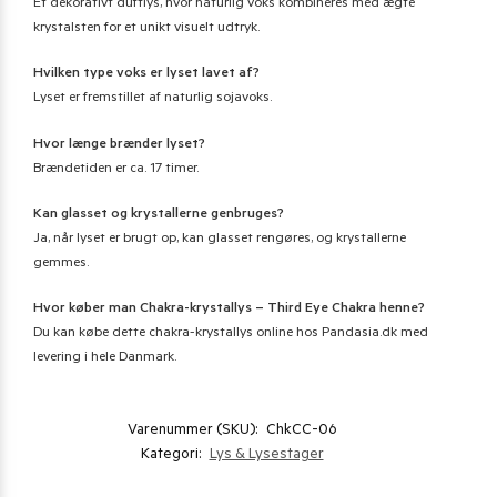
Et dekorativt duftlys, hvor naturlig voks kombineres med ægte
krystalsten for et unikt visuelt udtryk.
Hvilken type voks er lyset lavet af?
Lyset er fremstillet af naturlig sojavoks.
Hvor længe brænder lyset?
Brændetiden er ca. 17 timer.
Kan glasset og krystallerne genbruges?
Ja, når lyset er brugt op, kan glasset rengøres, og krystallerne
gemmes.
Hvor køber man Chakra-krystallys – Third Eye Chakra henne?
Du kan købe dette chakra-krystallys online hos Pandasia.dk med
levering i hele Danmark.
Varenummer (SKU):
ChkCC-06
Kategori:
Lys & Lysestager