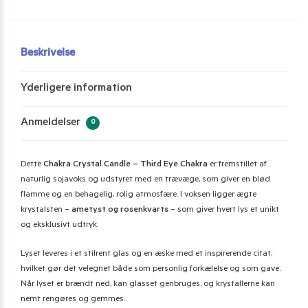
Beskrivelse
Yderligere information
Anmeldelser
0
Dette
Chakra Crystal Candle – Third Eye Chakra
er fremstillet af
naturlig sojavoks og udstyret med en trævæge, som giver en blød
flamme og en behagelig, rolig atmosfære. I voksen ligger ægte
krystalsten –
ametyst og rosenkvarts
– som giver hvert lys et unikt
og eksklusivt udtryk.
Lyset leveres i et stilrent glas og en æske med et inspirerende citat,
hvilket gør det velegnet både som personlig forkælelse og som gave.
Når lyset er brændt ned, kan glasset genbruges, og krystallerne kan
nemt rengøres og gemmes.