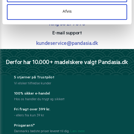
Vi guider dig igennem asiatisk mad
Afvis
Telefon support
Ring 30 27 78 78
E-mail support
kundeservice@pandasia.dk
Derfor har 10.000+ madelskere valgt Pandasia.dk
5 stjerner på Trustpilot
Vi elsker tilfredse kunder
100% sikker e-handel
Hos os handler du trygt og sikkert
Fri fragt over 399 kr.
- ellers fra kun 39 kr.
Prisgaranti*
Danmarks bedste priser leveret til dig.
Læs mere