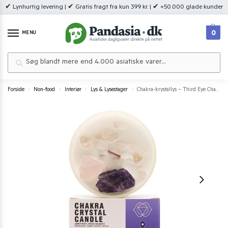
✔ Lynhurtig levering | ✔ Gratis fragt fra kun 399 kr. | ✔ +50.000 glade kunder
0
MENU
Søg
Forside
Non-food
Interiør
Lys & Lysestager
Chakra-krystallys – Third Eye Chakra | Sojavoks & krystaller
/
/
/
/