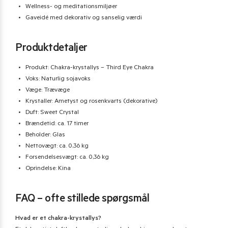
Wellness- og meditationsmiljøer
Gaveidé med dekorativ og sanselig værdi
Produktdetaljer
Produkt: Chakra-krystallys – Third Eye Chakra
Voks: Naturlig sojavoks
Væge: Trævæge
Krystaller: Ametyst og rosenkvarts (dekorative)
Duft: Sweet Crystal
Brændetid: ca. 17 timer
Beholder: Glas
Nettovægt: ca. 0,36 kg
Forsendelsesvægt: ca. 0,36 kg
Oprindelse: Kina
FAQ – ofte stillede spørgsmål
Hvad er et chakra-krystallys?