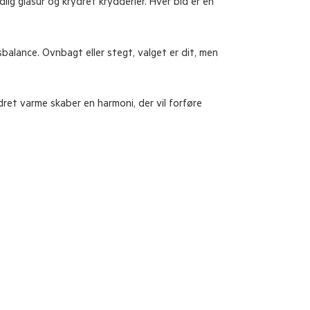
ig glasur og krydret krydderier. Hver bid er en
alance. Ovnbagt eller stegt, valget er dit, men
ret varme skaber en harmoni, der vil forføre