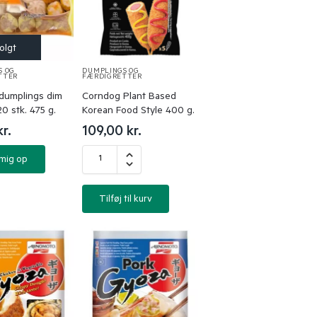
S OG
DUMPLINGS OG
TTER
FÆRDIGRETTER
dumplings dim
Corndog Plant Based
0 stk. 475 g.
Korean Food Style 400 g.
kr.
109,00
kr.
 mig op
Tilføj til kurv