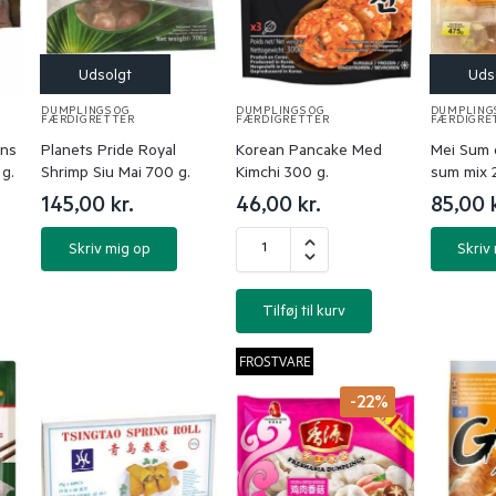
DUMPLINGS OG
DUMPLINGS OG
DUMPLING
FÆRDIGRETTER
FÆRDIGRETTER
FÆRDIGRE
uns
Planets Pride Royal
Korean Pancake Med
Mei Sum 
g.
Shrimp Siu Mai 700 g.
Kimchi 300 g.
sum mix 2
145,00
kr.
46,00
kr.
85,00
Skriv mig op
Skriv
Tilføj til kurv
FROSTVARE
-22%