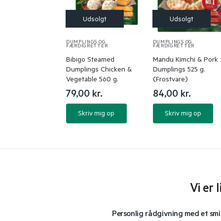
DUMPLINGS OG
DUMPLINGS OG
FÆRDIGRETTER
FÆRDIGRETTER
Bibigo Steamed
Mandu Kimchi & Pork
Dumplings Chicken &
Dumplings 525 g.
Vegetable 560 g.
(Frostvare)
79,00
kr.
84,00
kr.
Skriv mig op
Skriv mig op
Vi er 
Personlig rådgivning med et smi