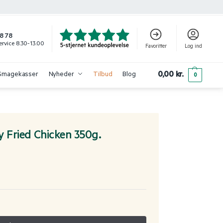
8 78
rvice 8.30-13.00
Favoritter
Log ind
0,00
kr.
Smagekasser
Nyheder
Tilbud
Blog
0
y Fried Chicken 350g.