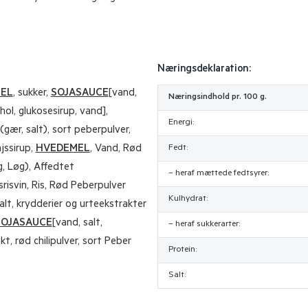
Næringsdeklaration:
EL
, sukker,
SOJASAUCE
[vand,
Næringsindhold pr. 100 g.
lkohol, glukosesirup, vand],
Energi:
(gær, salt), sort peberpulver,
jssirup,
HVEDEMEL
, Vand, Rød
Fedt:
g, Løg), Affedtet
– heraf mættede fedtsyrer:
srisvin, Ris, Rød Peberpulver
Kulhydrat:
alt, krydderier og urteekstrakter
SOJASAUCE
[vand, salt,
– heraf sukkerarter:
kt, rød chilipulver, sort Peber
Protein:
Salt: