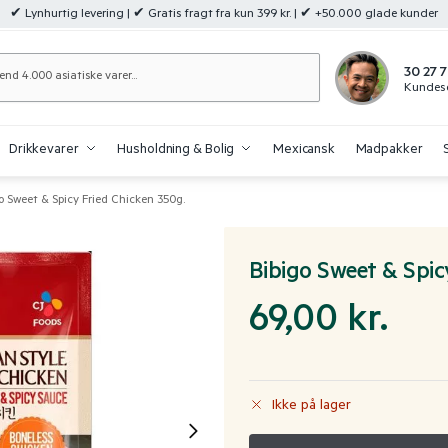
✔ Lynhurtig levering | ✔ Gratis fragt fra kun 399 kr. | ✔ +50.000 glade kunder
Søg
30 27 7
Kundese
Drikkevarer
Husholdning & Bolig
Mexicansk
Madpakker
o Sweet & Spicy Fried Chicken 350g.
Bibigo Sweet & Spic
69,00
kr.
Ikke på lager