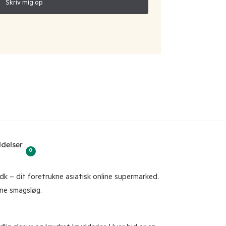
delser
0
k – dit foretrukne asiatisk online supermarked.
ine smagsløg.