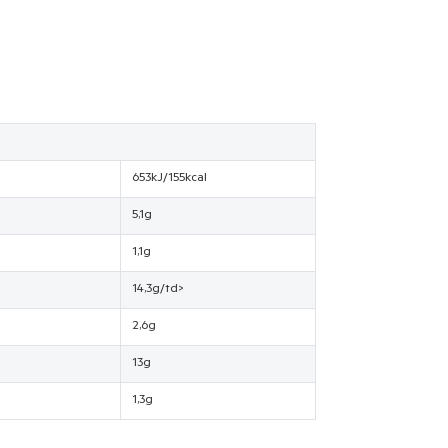
653kJ/155kcal
5,1g
1,1g
14,3g/td>
2,6g
13g
1,3g