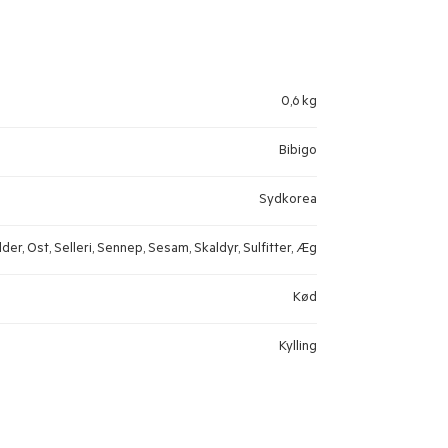
0,6 kg
Bibigo
Sydkorea
der, Ost, Selleri, Sennep, Sesam, Skaldyr, Sulfitter, Æg
Kød
Kylling