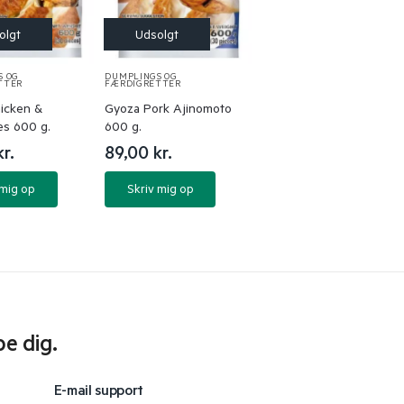
S OG
DUMPLINGS OG
TTER
FÆRDIGRETTER
icken &
Gyoza Pork Ajinomoto
es 600 g.
600 g.
kr.
89,00
kr.
 mig op
Skriv mig op
pe dig.
E-mail support