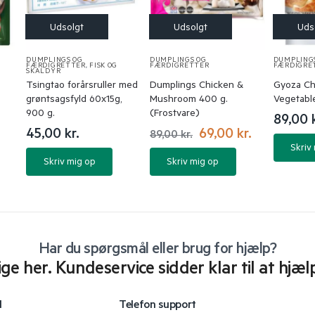
DUMPLINGS OG
DUMPLINGS OG
DUMPLING
FÆRDIGRETTER
,
FISK OG
FÆRDIGRETTER
FÆRDIGRE
SKALDYR
Tsingtao forårsruller med
Dumplings Chicken &
Gyoza Ch
grøntsagsfyld 60x15g,
Mushroom 400 g.
Vegetabl
900 g.
(Frostvare)
89,00
45,00
kr.
69,00
kr.
89,00
kr.
Skriv
Skriv mig op
Skriv mig op
Har du spørgsmål eller brug for hjælp?
lige her. Kundeservice sidder klar til at hjæl
l
Telefon support