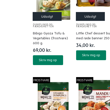
DUMPLINGS OG
DUMPLINGS OG
FÆRDIGRETTER
FÆRDIGRETTER
Bibigo Gyoza Tofu &
Little Chef dessert b
Vegetables (frostvare)
med røde bønner 250 
600 g.
34,00
kr.
69,00
kr.
Skriv mig op
Skriv mig op
FROSTVARE
FROSTVARE