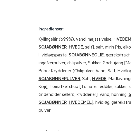
Ingredienser:
Kyllingelår (69,9%), vand, majsstivelse,
HVEDEM
SOJABØNNER
,
HVEDE
, salt], salt, mirin [ris, a
Hvidløgspasta,
SOJABØNNEOLIE
, gærekstrakt 
ingefærpulver, chilipulver, Sukker, Gochujang [Ma
Peber Krydderier (Chilipulver, Vand, Salt, Hvidlø
SOJABØNNEPULVER
, Salt,
HVEDE
, Madlavning
Koji], Tomatketchup [Tomater, eddike, sukker, s
(indeholder selleri), krydderier], vand, honning,
SOJABØNNER
,
HVEDEMEL
], hvidløg, gærekstra
pulver