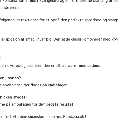
 kombination af mørt kyllingekød og en forfriskende blanding af sødl
kende mere.
dfølgende instruktioner for at opnå den perfekte sprødhed og smagsb
eksplosion af smag i hver bid. Den søde glasur kombineret med kryd
?
 den krydrede glasur, men den er afbalanceret med sødme.
ken i ovnen?
e anvisninger, der findes på emballagen.
Chicken steges?
rne på emballagen for det bedste resultat.
n fortrylle dine smagsløg – kun hos Pandasia.dk !