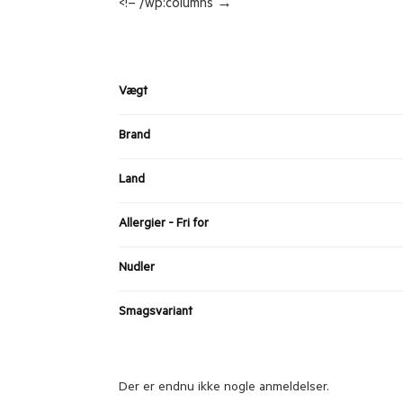
<!– /wp:columns →
Vægt
Brand
Land
Allergier - Fri for
Nudler
Smagsvariant
Der er endnu ikke nogle anmeldelser.